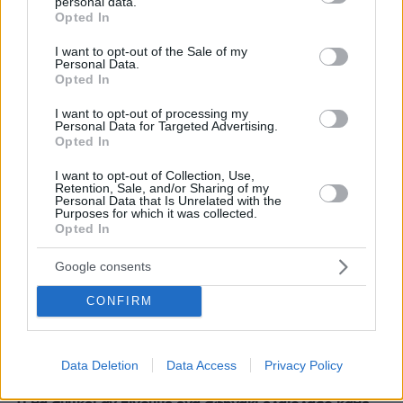
personal data.
grant or deny consent to Google and its third-party tags to
παραγωγή, τότε παραβλέπεις κάποιες από τις αδυναμίες
Opted In
use your data for below specified purposes in below Google
του σεναρίου
consent section.
I want to opt-out of the Sale of my
πριν 14 λεπτά
Personal Data.
Δείτε ποια είναι τα λάθη που συνήθως κάνουμε όταν
Opted In
είμαστε στην παραλία με τον σκύλο μας
I want to opt-out of processing my
Personal Data for Targeted Advertising.
πριν 14 λεπτά
Opted In
Πέντε λόγοι που η Kelly Rutherford έχει την πιο κομψή
καλοκαιρινή γκαρνταρόμπα
I want to opt-out of Collection, Use,
Retention, Sale, and/or Sharing of my
πριν 14 λεπτά
Personal Data that Is Unrelated with the
Ζωμός πλούσιος σε κολλαγόνο
Purposes for which it was collected.
Opted In
πριν 17 λεπτά
4 εκδρομές στην Πελοπόννησο: Ιδανικοί προορισμοί για
Google consents
τα Σαββατοκύριακα του καλοκαιριού
CONFIRM
πριν 18 λεπτά
21χρονος ναυαγοσώστης έσωσε Ιταλίδα τουρίστρια στη
Σαμοθράκη: «Την έβγαλαν στη στεριά σε ημιλιπόθυμη
κατάσταση»
Data Deletion
Data Access
Privacy Policy
πριν 24 λεπτά