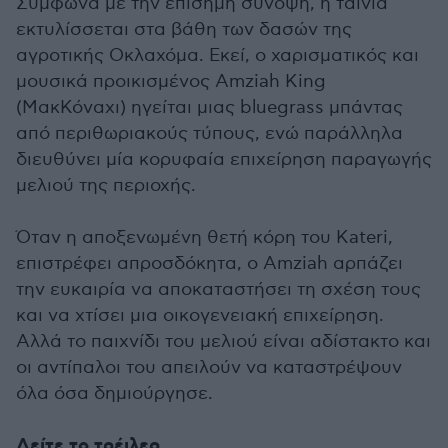
Σύμφωνα με την επίσημη σύνοψη, η ταινία
εκτυλίσσεται στα βάθη των δασών της
αγροτικής Οκλαχόμα. Εκεί, ο χαρισματικός και
μουσικά προικισμένος Amziah King
(ΜακΚόναχι) ηγείται μιας bluegrass μπάντας
από περιθωριακούς τύπους, ενώ παράλληλα
διευθύνει μία κορυφαία επιχείρηση παραγωγής
μελιού της περιοχής.
Όταν η αποξενωμένη θετή κόρη του Kateri,
επιστρέφει απροσδόκητα, ο Amziah αρπάζει
την ευκαιρία να αποκαταστήσει τη σχέση τους
και να χτίσει μια οικογενειακή επιχείρηση.
Αλλά το παιχνίδι του μελιού είναι αδίστακτο και
οι αντίπαλοι του απειλούν να καταστρέψουν
όλα όσα δημιούργησε.
Δείτε το τρέιλερ