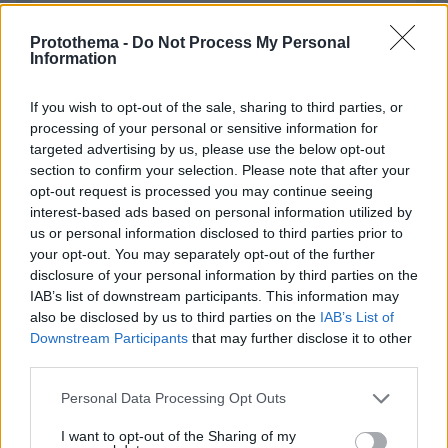
Protothema -
Do Not Process My Personal
Information
Απομένουν
2500
χαρακτήρες
If you wish to opt-out of the sale, sharing to third parties, or
processing of your personal or sensitive information for
targeted advertising by us, please use the below opt-out
section to confirm your selection. Please note that after your
opt-out request is processed you may continue seeing
interest-based ads based on personal information utilized by
us or personal information disclosed to third parties prior to
* Υποχρεωτικά πεδία
your opt-out. You may separately opt-out of the further
disclosure of your personal information by third parties on the
IAB’s list of downstream participants. This information may
also be disclosed by us to third parties on the
IAB’s List of
ΡΟΗ ΕΙΔΗΣΕΩΝ
Downstream Participants
that may further disclose it to other
third parties.
Ειδήσεις
Δημοφιλή
Σχολιασμένα
Please note that this website/app uses one or more Google
Personal Data Processing Opt Outs
services and may gather and store information including but
πριν 13 λεπτά
not limited to your visit or usage behaviour. You may click to
I want to opt-out of the Sharing of my
Μόργκαν Φρίμαν: Αν σε πληρώσουν καλά για μία