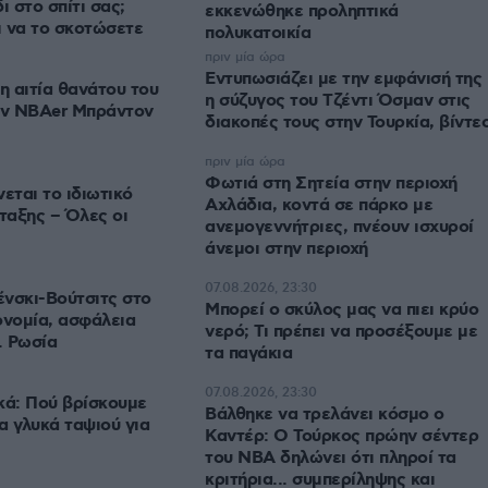
ι στο σπίτι σας;
εκκενώθηκε προληπτικά
ι να το σκοτώσετε
πολυκατοικία
πριν μία ώρα
Εντυπωσιάζει με την εμφάνισή της
 αιτία θανάτου του
η σύζυγος του Τζέντι Όσμαν στις
ν NBAer Μπράντον
διακοπές τους στην Τουρκία, βίντε
πριν μία ώρα
Φωτιά στη Σητεία στην περιοχή
ται το ιδιωτικό
Αχλάδια, κοντά σε πάρκο με
ταξης – Όλες οι
ανεμογεννήτριες, πνέουν ισχυροί
άνεμοι στην περιοχή
07.08.2026, 23:30
νσκι-Βούτσιτς στο
Μπορεί ο σκύλος μας να πιει κρύο
ονομία, ασφάλεια
νερό; Τι πρέπει να προσέξουμε με
. Ρωσία
τα παγάκια
07.08.2026, 23:30
κά: Πού βρίσκουμε
Βάλθηκε να τρελάνει κόσμο ο
α γλυκά ταψιού για
Καντέρ: Ο Τούρκος πρώην σέντερ
του NBA δηλώνει ότι πληροί τα
κριτήρια... συμπερίληψης και