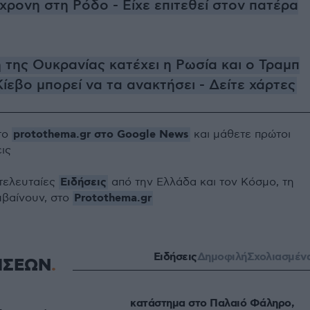
χρονη στη Ρόδο - Είχε επιτεθεί στον πατέρα
 της Ουκρανίας κατέχει η Ρωσία και ο Τραμπ
 Κίεβο μπορεί να τα ανακτήσει - Δείτε χάρτες
protothema.gr στο Google News
το
και μάθετε πρώτοι
εις
Ειδήσεις
 τελευταίες
από την Ελλάδα και τον Κόσμο, τη
Protothema.gr
μβαίνουν, στο
Ειδήσεις
Δημοφιλή
Σχολιασμέν
ΗΣΕΩΝ
κατάστημα στο Παλαιό Φάληρο,