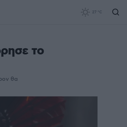
27
°C
όρησε το
ερον θα