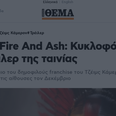
Ελληνικά
English
δα
ζέιμς Κάμερον
Τρέιλερ
 Fire And Ash: Κυκλοφ
ιλερ της ταινίας
αιο του δημοφιλούς franchise του Τζέιμς Κάμ
τις αίθουσες τον Δεκέμβριο