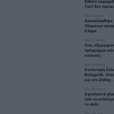
Είδατε σαμιαμίδ
Γιατί δεν πρέπε
πριν 11 λεπτά
Αποκαλύφθηκε η
29χρονου πρώη
Κλαρκ
πριν 21 λεπτά
Πώς εξαργυρώνε
πρόγραμμα σύν
επιλογές
πριν 24 λεπτά
Συνάντηση Ζελέ
Βελιγράδι: Οικ
και στο βάθος..
πριν 39 λεπτά
Σιροπιαστά γλυ
από τα καλύτερ
το σπίτι
πριν μία ώρα