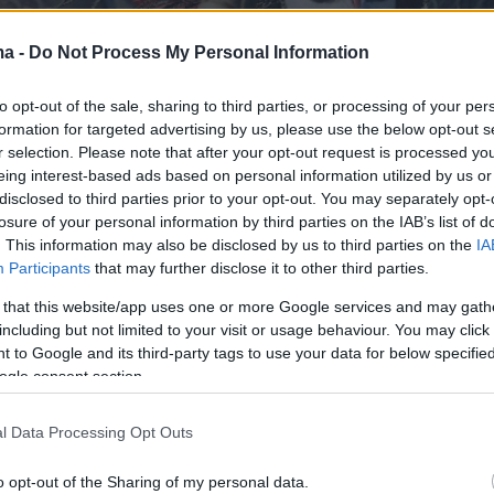
ma -
Do Not Process My Personal Information
to opt-out of the sale, sharing to third parties, or processing of your per
formation for targeted advertising by us, please use the below opt-out s
r selection. Please note that after your opt-out request is processed y
eing interest-based ads based on personal information utilized by us or
disclosed to third parties prior to your opt-out. You may separately opt-
losure of your personal information by third parties on the IAB’s list of
. This information may also be disclosed by us to third parties on the
IA
Participants
that may further disclose it to other third parties.
 Fire And Ash» έρχεται μετά το «Avatar: The
 that this website/app uses one or more Google services and may gath
r» που κυκλοφόρησε το 2022. Το φιλμ είχε
including but not limited to your visit or usage behaviour. You may click 
ερίπου 2,3 δισεκατομμύρια δολάρια
 to Google and its third-party tags to use your data for below specifi
 και είχε αποσπάσει το Όσκαρ Καλύτερων
ogle consent section.
έ, έχοντας συνολικά τέσσερις υποψηφιότητες,
οποίων και για Καλύτερη Ταινία.
l Data Processing Opt Outs
o opt-out of the Sharing of my personal data.