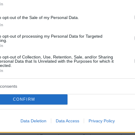
In
ρος του franchise (2009) παραμένει μέχρι
ο εμπορική ταινία όλων των εποχών, με
o opt-out of the Sale of my Personal Data.
In
που ξεπερνούν τα 2,9 δισεκατομμύρια δολάρια
.
to opt-out of processing my Personal Data for Targeted
ing.
In
atar: Fire And Ash» θα κυκλοφορήσει στις
o opt-out of Collection, Use, Retention, Sale, and/or Sharing
φικές αίθουσες στις 19 Δεκεμβρίου.
ersonal Data that Is Unrelated with the Purposes for which it
lected.
In
ήμερα:
consents
ια φυλάκιση στον Σαρκοζί για εγκληματική
CONFIRM
με σκοπό να λάβει παράνομη χρηματοδότηση
ων από τον Καντάφι
Data Deletion
Data Access
Privacy Policy
 52χρονος εκπαιδευτικός που διατηρούσε