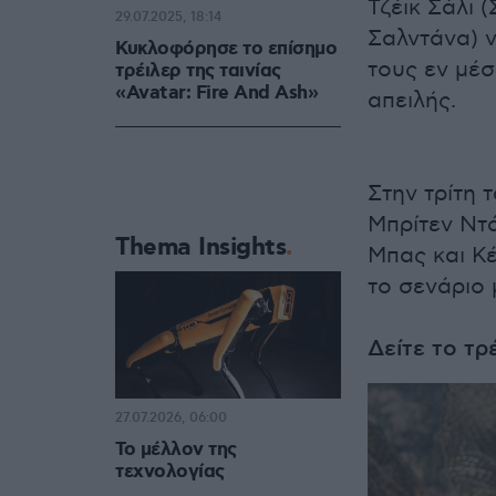
Τζέικ Σάλι 
29.07.2025, 18:14
Σαλντάνα) ν
Κυκλοφόρησε το επίσημο
τους εν μέ
τρέιλερ της ταινίας
«Avatar: Fire And Ash»
απειλής.
Στην τρίτη 
Μπρίτεν Ντά
Thema Insights
Μπας και Κέ
το σενάριο 
Δείτε το τρ
27.07.2026, 06:00
Το μέλλον της
τεχνολογίας