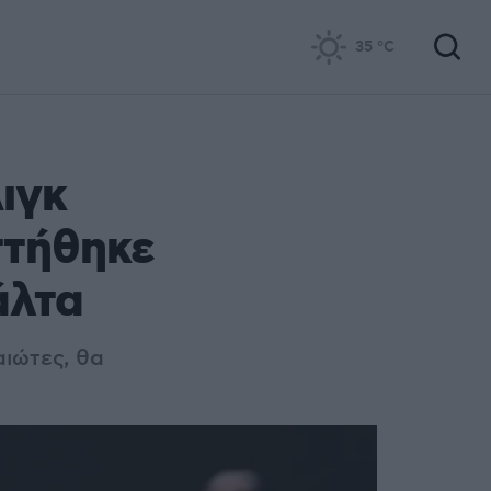
35
°C
ιγκ
ττήθηκε
άλτα
αιώτες, θα