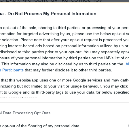
Ο Ελβις Φάτοβιτς αντικατέστησε τον
ε τον Ζερδεβά ήδη μετά τα πρώτα λεπτά, είδ
ma -
Do Not Process My Personal Information
 να παλεύει μόνος του με τρία γκολ, αλλά η
η" άμυνα... δεν υπήρχε πουθενά.
to opt-out of the sale, sharing to third parties, or processing of your per
formation for targeted advertising by us, please use the below opt-out s
μυντική βελτίωση υπήρξε στη δεύτερη
r selection. Please note that after your opt-out request is processed y
eing interest-based ads based on personal information utilized by us or
λά ο Μαξ Ιρβινγκ με τρία γκολ φρόντισε ώστε
disclosed to third parties prior to your opt-out. You may separately opt-
όχι απλά να μην μειωθεί, αλλά αντίθετα να
losure of your personal information by third parties on the IAB’s list of
 +6 (13-7) στο ημίχρονο. Ο Φάτοβιτς
. This information may also be disclosed by us to third parties on the
IA
Participants
that may further disclose it to other third parties.
κάποια στιγμή τον Τζωρτζάτο, αλλά η Προ
σχεδόν αλάνθαστη στον παίκτη παραπάνω (8/9
 that this website/app uses one or more Google services and may gath
including but not limited to your visit or usage behaviour. You may click 
μίχρονο!), ενώ ο Ολυμπιακός κέρδιζε μεν
 to Google and its third-party tags to use your data for below specifi
βολές, αλλά ήταν σταθερά γύρω στο 50%.
ogle consent section.
l Data Processing Opt Outs
o opt-out of the Sharing of my personal data.