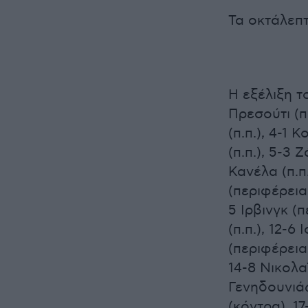
Τα οκτάλεπτα
Η εξέλιξη τ
Πρεσούτι (πε
(π.π.), 4-1 
(π.π.), 5-3 
Κανέλα (π.π
(περιφέρεια)
5 Ιρβινγκ (π
(π.π.), 12-6
(περιφέρεια)
14-8 Νικολαϊ
Γενηδουνιάς 
(κόντρα), 1