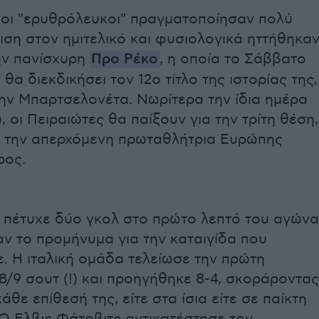
 οι "ερυθρόλευκοι" πραγματοποίησαν πολύ
ση στον ημιτελικό και φυσιολογικά ηττήθηκα
ην πανίσχυρη
Προ Ρέκο
, η οποία το Σάββατο
) θα διεκδικήσει τον 12ο τίτλο της ιστορίας της,
ην Μπαρτσελονέτα. Νωρίτερα την ίδια ημέρα
), οι Πειραιώτες θα παίξουν για την τρίτη θέση,
ο την απερχόμενη πρωταθλήτρια Ευρώπης
ρος.
 πέτυχε δύο γκολ στο πρώτο λεπτό του αγώνα
αν το προμήνυμα για την καταιγίδα που
. Η ιταλική ομάδα τελείωσε την πρώτη
8/9 σουτ (!) και προηγήθηκε 8-4, σκοράροντας
άθε επίθεσή της, είτε στα ίσια είτε σε παίκτη