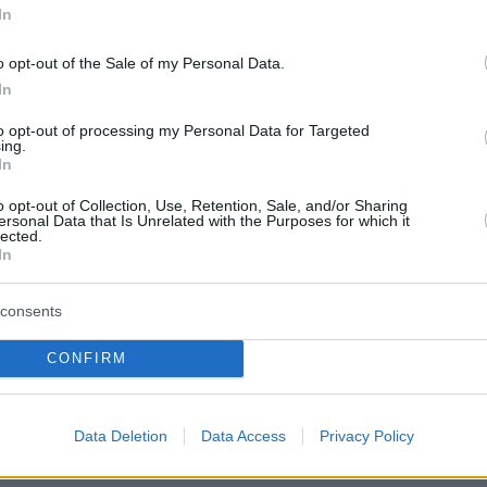
In
o opt-out of the Sale of my Personal Data.
In
to opt-out of processing my Personal Data for Targeted
ing.
In
o opt-out of Collection, Use, Retention, Sale, and/or Sharing
ersonal Data that Is Unrelated with the Purposes for which it
lected.
μισό του αγώνα εξελίχθηκε σε τυπική
In
 καθώς η ιταλική ομάδα δεν άφησε κανένα
στους "ερυθρόλευκους" να σκεφτούν καν ότι
consents
αν να κυνηγήσουν την ανατροπή. Η διαφορά
CONFIRM
ι τα οκτώ γκολ (17-9), στις αρχές του
 οκταλέπτου, με τους Ιταλούς να χαλαρώνουν
νάλε και τον Ολυμπιακό να μειώνει στο τελικό
Data Deletion
Data Access
Privacy Policy