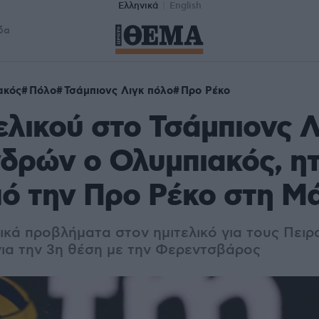
Ελληνικά
English
δα
ακός
Πόλο
Τσάμπιονς Λιγκ πόλο
Προ Ρέκο
ελικού στο Τσάμπιονς Λ
δρών ο Ολυμπιακός, η
πό την Προ Ρέκο στη Μ
ικά προβλήματα στον ημιτελικό για τους Πειρ
για την 3η θέση με την Φερεντσβάρος