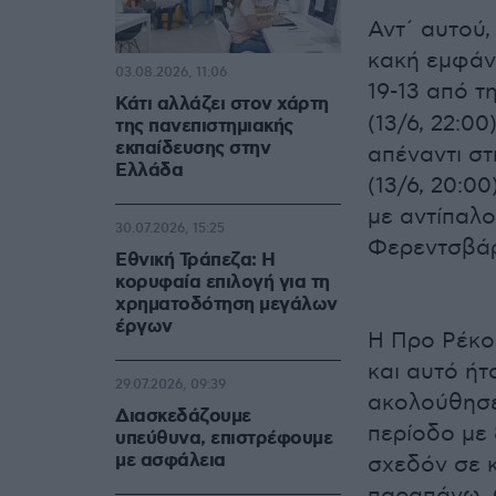
Αντ΄ αυτού,
κακή εμφάνι
03.08.2026, 11:06
19-13 από τ
Κάτι αλλάζει στον χάρτη
(13/6, 22:00
της πανεπιστημιακής
εκπαίδευσης στην
απέναντι στ
Ελλάδα
(13/6, 20:00
με αντίπαλ
30.07.2026, 15:25
Φερεντσβά
Εθνική Τράπεζα: Η
κορυφαία επιλογή για τη
χρηματοδότηση μεγάλων
έργων
Η Προ Ρέκο
και αυτό ήτ
29.07.2026, 09:39
ακολούθησε
Διασκεδάζουμε
περίοδο με 
υπεύθυνα, επιστρέφουμε
με ασφάλεια
σχεδόν σε κ