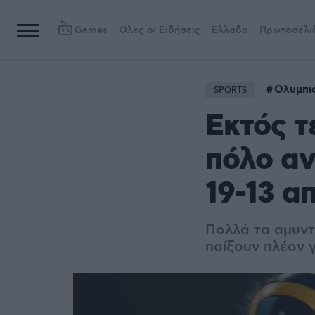
Games
Όλες οι Ειδήσεις
Ελλάδα
Πρωτοσέλι
Ολυμπι
SPORTS
Εκτός τ
πόλο αν
19-13 α
Πολλά τα αμυντ
παίξουν πλέον 