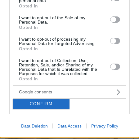
personal data.
grant or deny consent to Google and its third-party tags to
Opted In
use your data for below specified purposes in below Google
consent section.
I want to opt-out of the Sale of my
Personal Data.
Οι επικρίσεις για πολιτική εμπλοκή
Opted In
Η στενή σχέση του Ινφαντίνο με τον Τραμπ δεν
I want to opt-out of processing my
έχει περάσει απαρατήρητη εντός της
Personal Data for Targeted Advertising.
Opted In
παγκόσμιας ποδοσφαιρικής κοινότητας. Κατά
τη διάρκεια συνεδρίασης της FIFA στην
I want to opt-out of Collection, Use,
Retention, Sale, and/or Sharing of my
Παραγουάη το 2025, Ευρωπαίοι αξιωματούχοι
Personal Data that Is Unrelated with the
Purposes for which it was collected.
αποχώρησαν από τη διαδικασία
Opted In
διαμαρτυρόμενοι για την απουσία του
προέδρου, ο οποίος συνόδευε τον Τραμπ σε
Google consents
περιοδεία στις χώρες του Περσικού Κόλπου.
CONFIRM
Data Deletion
Data Access
Privacy Policy