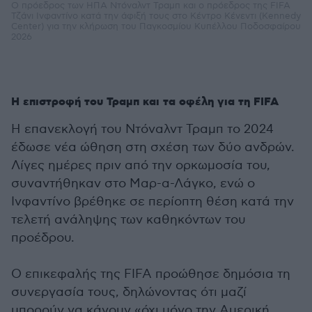
Ο πρόεδρος των ΗΠΑ Ντόναλντ Τραμπ και ο πρόεδρος της FIFA
Τζάνι Ινφαντίνο κατά την άφιξή τους στο Κέντρο Κένεντι (Kennedy
Center) για την κλήρωση του Παγκοσμίου Κυπέλλου Ποδοσφαίρου
2026
Η επιστροφή του Τραμπ και τα οφέλη για τη FIFA
Η επανεκλογή του Ντόναλντ Τραμπ το 2024
έδωσε νέα ώθηση στη σχέση των δύο ανδρών.
Λίγες ημέρες πριν από την ορκωμοσία του,
συναντήθηκαν στο Μαρ-α-Λάγκο, ενώ ο
Ινφαντίνο βρέθηκε σε περίοπτη θέση κατά την
τελετή ανάληψης των καθηκόντων του
προέδρου.
Ο επικεφαλής της FIFA προώθησε δημόσια τη
συνεργασία τους, δηλώνοντας ότι μαζί
μπορούν να κάνουν «όχι μόνο την Αμερική,