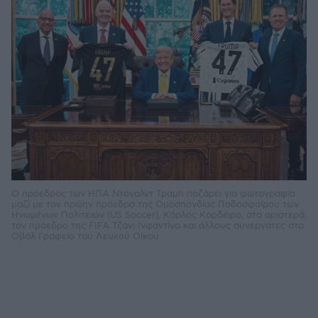
Ο πρόεδρος των ΗΠΑ Ντόναλντ Τραμπ ποζάρει για φωτογραφία
μαζί με τον πρώην πρόεδρο της Ομοσπονδίας Ποδοσφαίρου των
Ηνωμένων Πολιτειών (US Soccer), Κάρλος Κορδέιρο, στα αριστερά,
τον πρόεδρο της FIFA Τζάνι Ινφαντίνο και άλλους συνεργάτες στο
Οβάλ Γραφείο του Λευκού Οίκου