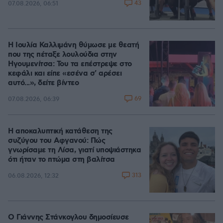
43
07.08.2026, 06:51
Η Ιουλία Καλλιμάνη θύμωσε με θεατή
που της πέταξε λουλούδια στην
Ηγουμενίτσα: Του τα επέστρεψε στο
κεφάλι και είπε «εσένα σ' αρέσει
αυτό...», δείτε βίντεο
69
07.08.2026, 06:39
Η αποκαλυπτική κατάθεση της
συζύγου του Αφγανού: Πώς
γνωρίσαμε τη Λίσα, γιατί υποψιάστηκα
ότι ήταν το πτώμα στη βαλίτσα
313
06.08.2026, 12:32
Ο Γιάννης Στάνκογλου δημοσίευσε