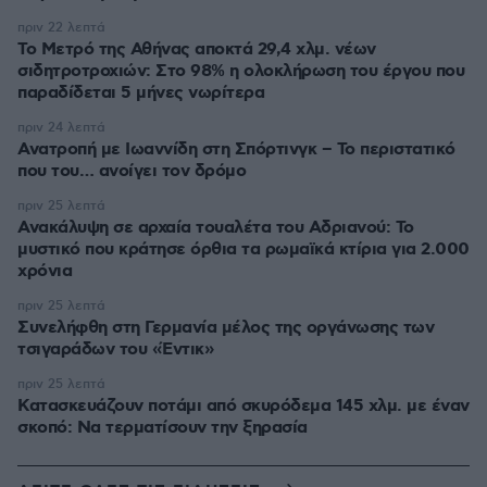
πριν 22 λεπτά
Το Μετρό της Αθήνας αποκτά 29,4 χλμ. νέων
σιδητροτροχιών: Στο 98% η ολοκλήρωση του έργου που
παραδίδεται 5 μήνες νωρίτερα
πριν 24 λεπτά
Ανατροπή με Ιωαννίδη στη Σπόρτινγκ – Το περιστατικό
που του… ανοίγει τον δρόμο
πριν 25 λεπτά
Ανακάλυψη σε αρχαία τουαλέτα του Αδριανού: Το
μυστικό που κράτησε όρθια τα ρωμαϊκά κτίρια για 2.000
χρόνια
πριν 25 λεπτά
Συνελήφθη στη Γερμανία μέλος της οργάνωσης των
τσιγαράδων του «Έντικ»
πριν 25 λεπτά
Κατασκευάζουν ποτάμι από σκυρόδεμα 145 χλμ. με έναν
σκοπό: Να τερματίσουν την ξηρασία