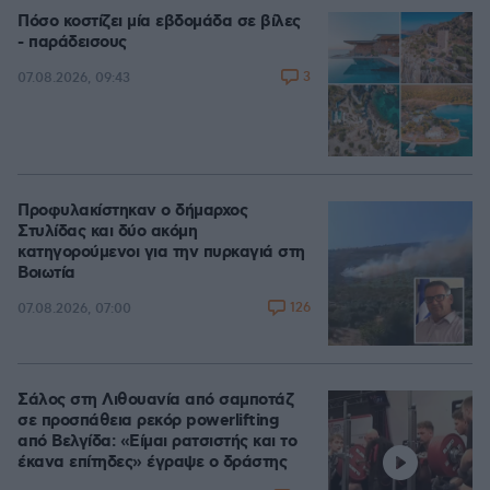
Πόσο κοστίζει μία εβδομάδα σε βίλες
- παράδεισους
3
07.08.2026, 09:43
Προφυλακίστηκαν ο δήμαρχος
Στυλίδας και δύο ακόμη
κατηγορούμενοι για την πυρκαγιά στη
Βοιωτία
126
07.08.2026, 07:00
Σάλος στη Λιθουανία από σαμποτάζ
σε προσπάθεια ρεκόρ powerlifting
από Βελγίδα: «Είμαι ρατσιστής και το
έκανα επίτηδες» έγραψε ο δράστης