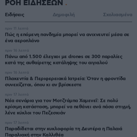
ΡΟΗ ΕΙΔΗΣΕΩΝ
Ειδήσεις
Δημοφιλή
Σχολιασμένα
πριν 11 λεπτά
Πώς η επόμενη πανδημία μπορεί να ανιχνευτεί μέσα σε
ένα αεροπλάνο
πριν 16 λεπτά
Πάνω από 1.500 έλεγχοι με drones σε 300 παραλίες
κατά της αυθαίρετης κατάληψης του αιγιαλού
πριν 16 λεπτά
Πλακεντία & Περιφερειακά Ιατρεία: Όταν η φροντίδα
συνεχίζεται, όπου κι αν βρίσκεστε
πριν 17 λεπτά
Νέα σενάρια για τον Μοτζτάμπα Χαμενεΐ: Σε πολύ
κρίσιμη κατάσταση, μπορεί να πεθάνει ανά πάσα στιγμή,
λένε κύκλοι του Πεζεσκιάν
πριν 17 λεπτά
Παραδίδεται στην κυκλοφορία τη Δευτέρα η Παλαιά
Παραλιακή στην Καλλιθέα