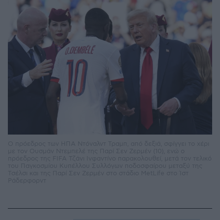
Ο πρόεδρος των ΗΠΑ Ντόναλντ Τραμπ, από δεξιά, σφίγγει το χέρι
με τον Ουσμάν Ντεμπελέ της Παρί Σεν Ζερμέν (10), ενώ ο
πρόεδρος της FIFA Τζάνι Ινφαντίνο παρακολουθεί, μετά τον τελικό
του Παγκοσμίου Κυπέλλου Συλλόγων ποδοσφαίρου μεταξύ της
Τσέλσι και της Παρί Σεν Ζερμέν στο στάδιο MetLife στο Ίστ
Ράδερφορντ