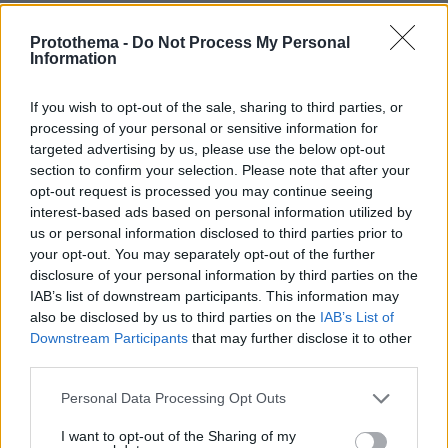
αποτελούσαν προτεραιότητα της κυβέρνησης.
Protothema -
Do Not Process My Personal
Information
If you wish to opt-out of the sale, sharing to third parties, or
processing of your personal or sensitive information for
targeted advertising by us, please use the below opt-out
section to confirm your selection. Please note that after your
opt-out request is processed you may continue seeing
interest-based ads based on personal information utilized by
us or personal information disclosed to third parties prior to
your opt-out. You may separately opt-out of the further
disclosure of your personal information by third parties on the
IAB’s list of downstream participants. This information may
also be disclosed by us to third parties on the
IAB’s List of
Downstream Participants
that may further disclose it to other
third parties.
Ο πρόεδρος της FIFA Τζάνι Ινφαντίνο, αριστερά, βγάζει selfie με
τον πρόεδρο των ΗΠΑ Ντόναλντ Τραμπ, την πρόεδρο του Μεξικού
Please note that this website/app uses one or more Google
Personal Data Processing Opt Outs
Κλαούντια Σέινμπαουμ και τον πρωθυπουργό του Καναδά Μαρκ
Κάρνεϊ κατά τη διάρκεια της κλήρωσης για το Παγκόσμιο Κύπελλο
services and may gather and store information including but
Ποδοσφαίρου 2026 στο Κέντρο Κένεντι στην Ουάσινγκτον
not limited to your visit or usage behaviour. You may click to
I want to opt-out of the Sharing of my