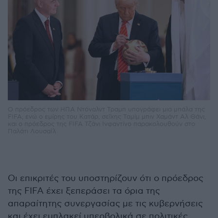
Ο πρόεδρος των ΗΠΑ Ντόναλντ Τραμπ υπογράφει μια μπάλα της
FIFA, ενώ ο εμίρης του Κατάρ, σεΐχης Ταμίμ μπιν Χαμάντ Αλ Θάνι,
και ο πρόεδρος της FIFA Τζάνι Ινφαντίνο παρακολουθούν στο
Παλάτι Λουσαΐλ
Οι επικριτές του υποστηρίζουν ότι ο πρόεδρος
της FIFA έχει ξεπεράσει τα όρια της
απαραίτητης συνεργασίας με τις κυβερνήσεις
και έχει εμπλακεί υπερβολικά σε πολιτικές