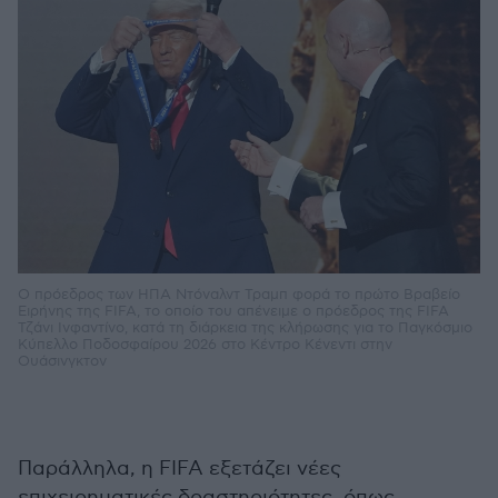
Ο πρόεδρος των ΗΠΑ Ντόναλντ Τραμπ φορά το πρώτο Βραβείο
Ειρήνης της FIFA, το οποίο του απένειμε ο πρόεδρος της FIFA
Τζάνι Ινφαντίνο, κατά τη διάρκεια της κλήρωσης για το Παγκόσμιο
Κύπελλο Ποδοσφαίρου 2026 στο Κέντρο Κένεντι στην
Ουάσινγκτον
Παράλληλα, η FIFA εξετάζει νέες
επιχειρηματικές δραστηριότητες, όπως