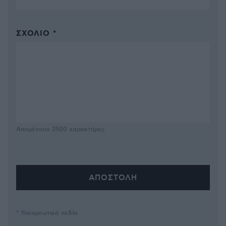
ΣΧΌΛΙΟ *
Απομένουν
2500
χαρακτήρες
* Υποχρεωτικά πεδία