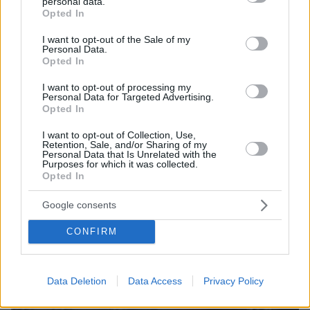
Οικονομία, ασφάλεια και στο βάθος... Ρωσία
personal data.
grant or deny consent to Google and its third-party tags to
Opted In
use your data for below specified purposes in below Google
consent section.
I want to opt-out of the Sale of my
ΔΕΙΤΕ ΟΛΕΣ ΤΙΣ ΕΙΔΗΣΕΙΣ
Personal Data.
Opted In
I want to opt-out of processing my
Personal Data for Targeted Advertising.
ΤΑ ΠΙΟ ΔΗΜΟΦΙΛΗ
Opted In
I want to opt-out of Collection, Use,
Retention, Sale, and/or Sharing of my
Personal Data that Is Unrelated with the
Purposes for which it was collected.
Opted In
Google consents
CONFIRM
Data Deletion
Data Access
Privacy Policy