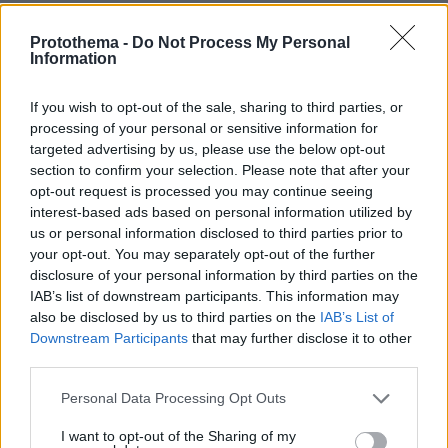
06.08.2026, 10:22
Οι πρώτες εικόνες του νέου Canadair 515 που
Protothema -
Do Not Process My Personal
έρχεται Ελλάδα και θα πετά και νύχτα
Information
If you wish to opt-out of the sale, sharing to third parties, or
processing of your personal or sensitive information for
targeted advertising by us, please use the below opt-out
section to confirm your selection. Please note that after your
opt-out request is processed you may continue seeing
interest-based ads based on personal information utilized by
us or personal information disclosed to third parties prior to
your opt-out. You may separately opt-out of the further
disclosure of your personal information by third parties on the
IAB’s list of downstream participants. This information may
also be disclosed by us to third parties on the
IAB’s List of
Downstream Participants
that may further disclose it to other
third parties.
Please note that this website/app uses one or more Google
Personal Data Processing Opt Outs
services and may gather and store information including but
not limited to your visit or usage behaviour. You may click to
I want to opt-out of the Sharing of my