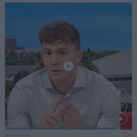
Loaded
:
88.05%
6
πριν 34 λεπτά