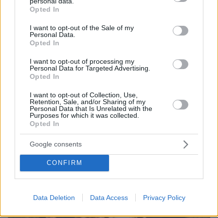
personal data.
grant or deny consent to Google and its third-party tags to
Opted In
use your data for below specified purposes in below Google
consent section.
I want to opt-out of the Sale of my
Personal Data.
Opted In
06.08.2026, 09:18
Νεαρή γυναίκα με ακατέργαστη ομορφιά από την
I want to opt-out of processing my
Αιθιοπία έγινε viral, δείτε την εντυπωσιακή
Personal Data for Targeted Advertising.
μεταμόρφωσή της από μακιγιέρ
Opted In
I want to opt-out of Collection, Use,
Retention, Sale, and/or Sharing of my
Personal Data that Is Unrelated with the
Purposes for which it was collected.
Opted In
Google consents
CONFIRM
Data Deletion
Data Access
Privacy Policy