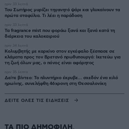
πριν 33 λεπτά
Του Σωτήρος μυρίζει τηγανητό ψάρι και γλυκαίνουν τα
πρώτα σταφύλια. Τι λέει η παράδοση
πριν 33 λεπτά
Τα fragrance mist που φοράω ξανά και ξανά κατά τη
διάρκεια του καλοκαιριού
πριν 34 λεπτά
Κολυμβητής με καρκίνο στον εγκέφαλο ξέσπασε σε
κλάματα προς τον Βρετανό πρωθυπουργό: Ικετεύω για
τη ζωή όλων μας, ο πόνος είναι αφόρητος
πριν 35 λεπτά
Δείτε βίντεο: Το πλυντήριο έκρυβε... σχεδόν ένα κιλό
ηρωίνης, συνελήφθη 46χρονη στη Θεσσαλονίκη
ΔΕΙΤΕ ΟΛΕΣ ΤΙΣ ΕΙΔΗΣΕΙΣ
ΤΑ ΠΙΟ ΔΗΜΟΦΙΛΗ