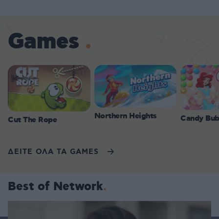
Games
Northern Heights
Candy Bub
Cut The Rope
ΔΕΙΤΕ ΟΛΑ ΤΑ GAMES
Best of Network