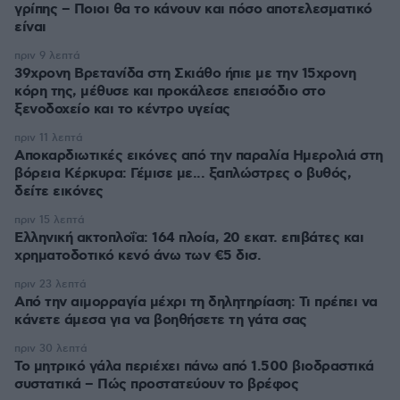
γρίπης – Ποιοι θα το κάνουν και πόσο αποτελεσματικό
είναι
πριν 9 λεπτά
39χρονη Βρετανίδα στη Σκιάθο ήπιε με την 15χρονη
κόρη της, μέθυσε και προκάλεσε επεισόδιο στο
ξενοδοχείο και το κέντρο υγείας
πριν 11 λεπτά
Αποκαρδιωτικές εικόνες από την παραλία Ημερολιά στη
βόρεια Κέρκυρα: Γέμισε με... ξαπλώστρες ο βυθός,
δείτε εικόνες
πριν 15 λεπτά
Ελληνική ακτοπλοΐα: 164 πλοία, 20 εκατ. επιβάτες και
χρηματοδοτικό κενό άνω των €5 δισ.
πριν 23 λεπτά
Από την αιμορραγία μέχρι τη δηλητηρίαση: Τι πρέπει να
κάνετε άμεσα για να βοηθήσετε τη γάτα σας
πριν 30 λεπτά
Το μητρικό γάλα περιέχει πάνω από 1.500 βιοδραστικά
συστατικά – Πώς προστατεύουν το βρέφος