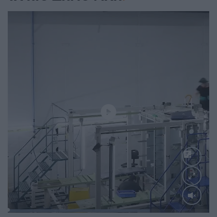
Loaded
:
70.48%