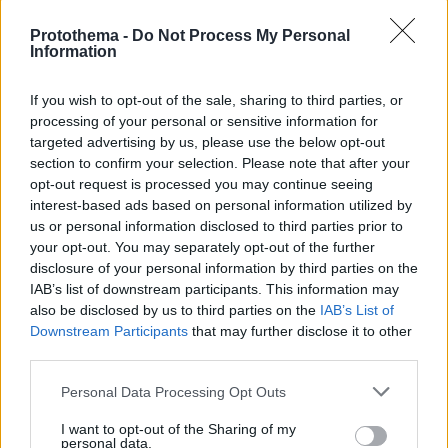
Protothema -
Do Not Process My Personal
Information
If you wish to opt-out of the sale, sharing to third parties, or
processing of your personal or sensitive information for
targeted advertising by us, please use the below opt-out
section to confirm your selection. Please note that after your
opt-out request is processed you may continue seeing
interest-based ads based on personal information utilized by
us or personal information disclosed to third parties prior to
your opt-out. You may separately opt-out of the further
disclosure of your personal information by third parties on the
IAB’s list of downstream participants. This information may
also be disclosed by us to third parties on the
IAB’s List of
06.08.2026, 22:24
Downstream Participants
that may further disclose it to other
Χρίστος Κούγιας: Η προσωπική μου ζωή δεν
third parties.
μπορεί να είναι αντικείμενο φημών ή σεναρίων
Please note that this website/app uses one or more Google
Personal Data Processing Opt Outs
που παρουσιάζονται ως πραγματικά γεγονότα
services and may gather and store information including but
not limited to your visit or usage behaviour. You may click to
I want to opt-out of the Sharing of my
personal data.