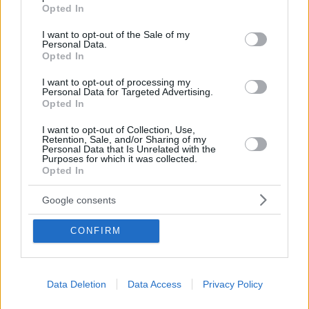
grant or deny consent to Google and its third-party tags to
Opted In
use your data for below specified purposes in below Google
consent section.
I want to opt-out of the Sale of my
Personal Data.
Opted In
I want to opt-out of processing my
Personal Data for Targeted Advertising.
Opted In
I want to opt-out of Collection, Use,
Retention, Sale, and/or Sharing of my
Personal Data that Is Unrelated with the
Purposes for which it was collected.
Opted In
Google consents
CONFIRM
Data Deletion
Data Access
Privacy Policy
06.08.2026, 19:34