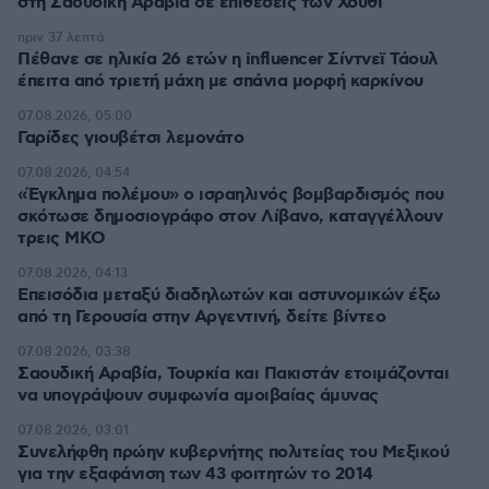
στη Σαουδική Αραβία σε επιθέσεις των Χούθι
πριν 37 λεπτά
Πέθανε σε ηλικία 26 ετών η influencer Σίντνεϊ Τάουλ
έπειτα από τριετή μάχη με σπάνια μορφή καρκίνου
07.08.2026, 05:00
Γαρίδες γιουβέτσι λεμονάτο
07.08.2026, 04:54
«Έγκλημα πολέμου» ο ισραηλινός βομβαρδισμός που
σκότωσε δημοσιογράφο στον Λίβανο, καταγγέλλουν
τρεις ΜΚΟ
07.08.2026, 04:13
Επεισόδια μεταξύ διαδηλωτών και αστυνομικών έξω
από τη Γερουσία στην Αργεντινή, δείτε βίντεο
07.08.2026, 03:38
Σαουδική Αραβία, Τουρκία και Πακιστάν ετοιμάζονται
να υπογράψουν συμφωνία αμοιβαίας άμυνας
07.08.2026, 03:01
Συνελήφθη πρώην κυβερνήτης πολιτείας του Μεξικού
για την εξαφάνιση των 43 φοιτητών το 2014