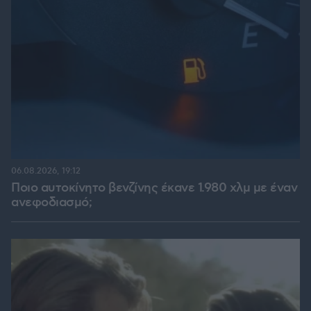
06.08.2026, 19:12
Ποιο αυτοκίνητο βενζίνης έκανε 1.980 χλμ με έναν
ανεφοδιασμό;