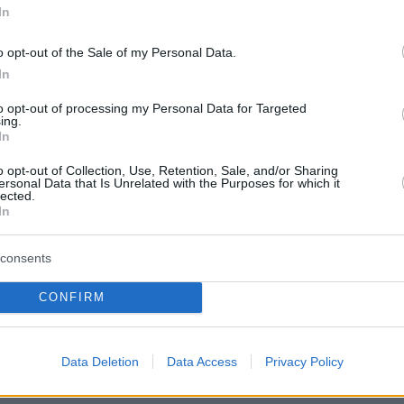
In
ς την επιφανειακότητα αυτής της δουλειάς,
ντιληφθείς αυτό, δεν μπορείς παρά να
o opt-out of the Sale of my Personal Data.
ς και την επιφανειακότητα του πολιτισμού
In
ου τρόπου που ανταμείβει τέτοιου είδους
to opt-out of processing my Personal Data for Targeted
ing.
In
ορά έκανε και στη σειρά Gossip Girl,
o opt-out of Collection, Use, Retention, Sale, and/or Sharing
ersonal Data that Is Unrelated with the Purposes for which it
τας ότι συνέβαλε στη διαιώνιση
lected.
In
κών προτύπων ομορφιάς και στην ενίσχυση
λειας των ανθρώπων για την εξωτερική τους
consents
Τι ήταν εκείνη η σειρά, πέρα από αισθητική;
ο νόημά της, ο τρόπος που φαινόμασταν όλοι.
CONFIRM
σε ιδιαίτερα αυτή η επιφανειακή διάσταση
τητας και ο τρόπος που με έβλεπαν».
Data Deletion
Data Access
Privacy Policy