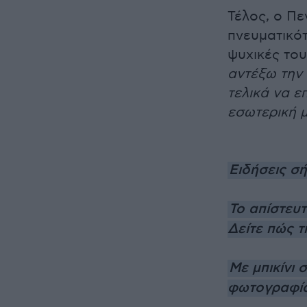
Τέλος, ο Π
πνευματικότ
ψυχικές το
αντέξω την
τελικά να ε
εσωτερική 
Ειδήσεις σ
Το απίστευ
Δείτε πώς 
Με μπικίνι 
φωτογραφί