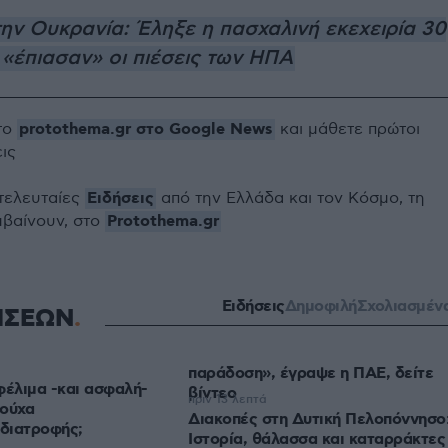
ην Ουκρανία: Έληξε η πασχαλινή εκεχειρία 30
«έπιασαν» οι πιέσεις των ΗΠΑ
protothema.gr στο Google News
το
και μάθετε πρώτοι
εις
Ειδήσεις
 τελευταίες
από την Ελλάδα και τον Κόσμο, τη
Protothema.gr
μβαίνουν, στο
Ειδήσεις
Δημοφιλή
Σχολιασμέν
ΗΣΕΩΝ
παράδοση», έγραψε η ΠΑΕ, δείτε
φέλιμα -και ασφαλή-
βίντεο
πριν 13 λεπτά
νούχα
Διακοπές στη Δυτική Πελοπόννησο
διατροφής;
Ιστορία, θάλασσα και καταρράκτες