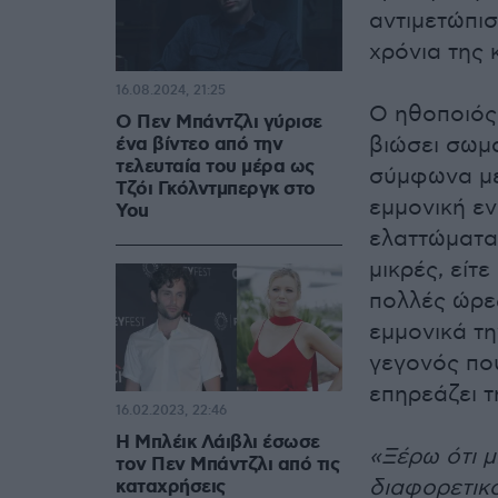
αντιμετώπισ
χρόνια της 
16.08.2024, 21:25
Ο ηθοποιός 
Ο Πεν Μπάντζλι γύρισε
βιώσει σωμα
ένα βίντεο από την
τελευταία του μέρα ως
σύμφωνα με 
Τζόι Γκόλντμπεργκ στο
εμμονική ε
You
ελαττώματα 
μικρές, είτ
πολλές ώρες
εμμονικά τ
γεγονός πο
επηρεάζει τ
16.02.2023, 22:46
Η Μπλέικ Λάιβλι έσωσε
«Ξέρω ότι 
τον Πεν Μπάντζλι από τις
διαφορετικό
καταχρήσεις