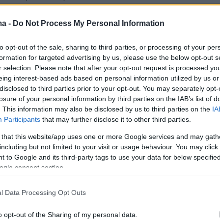
«Υπήρξε μια περίοδος που, βγαίνοντας από την
και την απομόνωση, βούτηξα συνειδητά, αλλά
ma -
Do Not Process My Personal Information
όμουν ταυτόχρονα, σε έναν κόσμο, όπου όσο
to opt-out of the sale, sharing to third parties, or processing of your per
ς φαινόμουν σύμφωνα με τα συμβατικά
formation for targeted advertising by us, please use the below opt-out s
όσο μεγαλύτερη επιτυχία φαινόταν πως θα
r selection. Please note that after your opt-out request is processed y
περισσότερη αξία ένιωθα ότι αποκτούσα».
eing interest-based ads based on personal information utilized by us or
disclosed to third parties prior to your opt-out. You may separately opt-
losure of your personal information by third parties on the IAB’s list of
. This information may also be disclosed by us to third parties on the
IA
My Body": Penn Badgley Revealed His Struggle With
Participants
that may further disclose it to other third parties.
morphia
https://t.co/ZFSrLAsrF0
 that this website/app uses one or more Google services and may gath
including but not limited to your visit or usage behaviour. You may click 
eed (@BuzzFeed)
April 20, 2025
 to Google and its third-party tags to use your data for below specifi
ogle consent section.
δεν δίστασε να ασκήσει κριτική στη
l Data Processing Opt Outs
της τηλεόρασης αλλά και στην ίδια την
o opt-out of the Sharing of my personal data.
ονίζοντας πως
«δεν υπάρχει τρόπος να