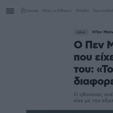
Games
Όλες οι Ειδήσεις
Ελλάδα
Πρωτοσέλι
Πεν Μπάν
GALA
Ο Πεν Μ
που είχ
του: «Τ
διαφορ
Ο ηθοποιός ανέ
είχε με την εξω