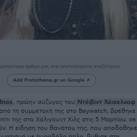
περισσότερα άρθρα μας
στα αποτελέσματα αναζήτησης
Add Protothema.gr on Google
Μπαχ
, πρώην σύζυγος του
Ντέιβιντ Χέισελχοφ
 από τη συμμετοχή της στο Baywatch, βρέθηκε
πίτι της στο Χόλιγουντ Χιλς στις 5 Μαρτίου, σε
τών. Η είδηση του θανάτου της, που αποδόθηκ
υματισμό με πυροβόλο όπλο, βύθισε στη