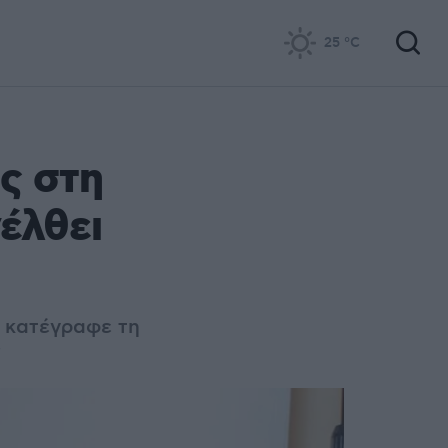
25
°C
ς στη
έλθει
α κατέγραφε τη
ς