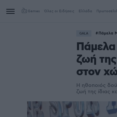
Games
Όλες οι Ειδήσεις
Ελλάδα
Πρωτοσέλι
Πάμελα 
GALA
Πάμελα 
ζωή της
στον χώ
Η ηθοποιός δούλ
ζωή της ίδιας κ