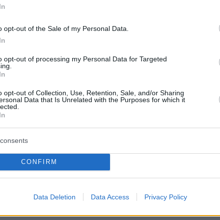
ναφέροντας επίσης ότι η κόρη της, Λόντον,
In
σο ξεχωριστή ήταν η γιαγιά της.
«Υπόσχομαι
τατεύω τη Χέιλι για πάντα».
o opt-out of the Sale of my Personal Data.
In
της έκλεισε με τα λόγια:
«Μαμά, σε αγαπώ
to opt-out of processing my Personal Data for Targeted
ing.
. Ο πόνος είναι αβάσταχτος, αλλά θα είμαι
In
 σένα και θα κρατώ τη μνήμη σου ζωντανή
o opt-out of Collection, Use, Retention, Sale, and/or Sharing
ανασυναντηθούμε».
ersonal Data that Is Unrelated with the Purposes for which it
lected.
In
νάρτησή της
consents
CONFIRM
Data Deletion
Data Access
Privacy Policy