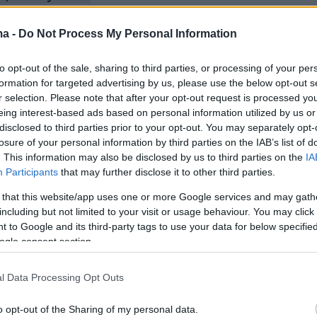
Mail Celebrity (@DailyMailCeleb)
March 14,
ma -
Do Not Process My Personal Information
to opt-out of the sale, sharing to third parties, or processing of your per
formation for targeted advertising by us, please use the below opt-out s
r selection. Please note that after your opt-out request is processed y
ης αυτοκτονίας της προκάλεσε σοκ στα
eing interest-based ads based on personal information utilized by us or
ης πρόσωπα, με τη μικρότερη κόρη της, Χέιλι,
disclosed to third parties prior to your opt-out. You may separately opt-
είνη που τη βρήκε νεκρή, σε κατάσταση
losure of your personal information by third parties on the IAB’s list of
. This information may also be disclosed by us to third parties on the
IA
 Λίγες ημέρες αργότερα, η μεγαλύτερη κόρη
Participants
that may further disclose it to other third parties.
αποχαιρέτησε τη μητέρα της με ένα μήνυμα
 that this website/app uses one or more Google services and may gath
ram
, εκφράζοντας το ανείπωτο κενό που
including but not limited to your visit or usage behaviour. You may click 
 της.
«Θα έκανα τα πάντα για να σε
 to Google and its third-party tags to use your data for below specifi
ανά, άγγελέ μου για πάντα»,
έγραψε η Τέιλορ
ogle consent section.
ια τη μητέρα της.
«Είσαι η καλύτερή μου φίλη,
l Data Processing Opt Outs
υ, τα πάντα μου. Σου υπόσχομαι ότι θα σε
ανη και θα σε γιορτάζω κάθε μέρα»
,
o opt-out of the Sharing of my personal data.