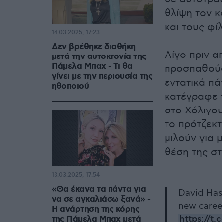
θλίψη τον κ
και τους φί
14.03.2025, 17:23
Δεν βρέθηκε διαθήκη
Λίγο πριν α
μετά την αυτοκτονία της
Πάμελα Μπαχ - Τι θα
προσπαθούσ
γίνει με την περιουσία της
εντατικά πά
ηθοποιού
κατέγραφε τ
στο Χόλιγου
το πρότζεκτ
μιλούν για 
θέση της σ
13.03.2025, 17:54
«Θα έκανα τα πάντα για
David Has
να σε αγκαλιάσω ξανά» -
new caree
Η ανάρτηση της κόρης
https://t
της Πάμελα Μπαχ μετά