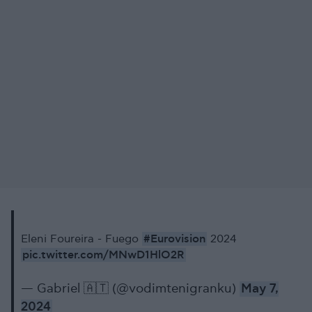
#Eurovision
Eleni Foureira - Fuego
2024
pic.twitter.com/MNwD1HlO2R
— Gabriel 🇦🇹 (@vodimtenigranku)
May 7,
2024