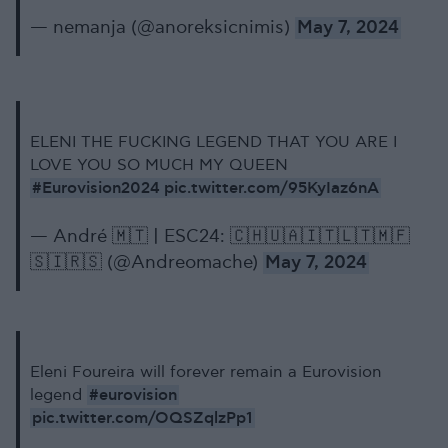
— nemanja (@anoreksicnimis)
May 7, 2024
ELENI THE FUCKING LEGEND THAT YOU ARE I
LOVE YOU SO MUCH MY QUEEN
#Eurovision2024
pic.twitter.com/95KyIaz6nA
— André 🇲🇹 | ESC24: 🇨🇭🇺🇦🇮🇹🇱🇹🇲🇫
🇸🇮🇷🇸 (@Andreomache)
May 7, 2024
Eleni Foureira will forever remain a Eurovision
#eurovision
legend
pic.twitter.com/OQSZqlzPp1