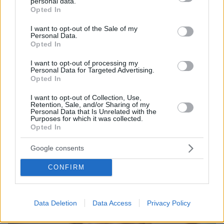
personal data.
grant or deny consent to Google and its third-party tags to
Opted In
use your data for below specified purposes in below Google
consent section.
I want to opt-out of the Sale of my
Personal Data.
Opted In
I want to opt-out of processing my
Personal Data for Targeted Advertising.
Opted In
I want to opt-out of Collection, Use,
Retention, Sale, and/or Sharing of my
07.05.2024, 22:00
Personal Data that Is Unrelated with the
Purposes for which it was collected.
Ξεκίνησε ο πρώτος ημιτελικός της Eurovision - Η Κύπρος
Opted In
διαγωνίζεται στην πρώτη θέση
Google consents
Thema Insights
CONFIRM
Data Deletion
Data Access
Privacy Policy