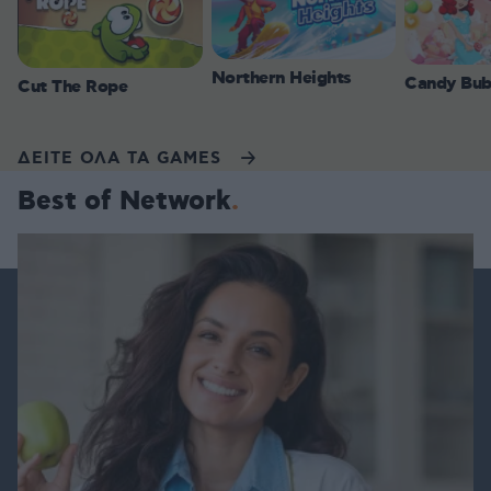
Northern Heights
Candy Bub
Cut The Rope
ΔΕΙΤΕ ΟΛΑ ΤΑ GAMES
Best of Network