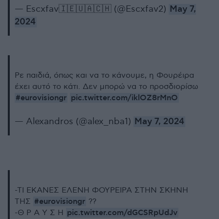
— Escxfav🇮🇪🇺🇦🇨🇭 (@Escxfav2)
May 7,
2024
Ρε παιδιά, όπως και να το κάνουμε, η Φουρέιρα
έχει αυτό το κάτι. Δεν μπορώ να το προσδιορίσω
#eurovisiongr
pic.twitter.com/iklOZ8rMnO
— Alexandros (@alex_nba1)
May 7, 2024
-ΤΙ ΕΚΑΝΕΣ ΕΛΕΝΗ ΦΟΥΡΕΙΡΑ ΣΤΗΝ ΣΚΗΝΗ
#eurovisiongr
ΤΗΣ
??
pic.twitter.com/dGCSRpUdJv
-Θ Ρ Α Υ Σ Η