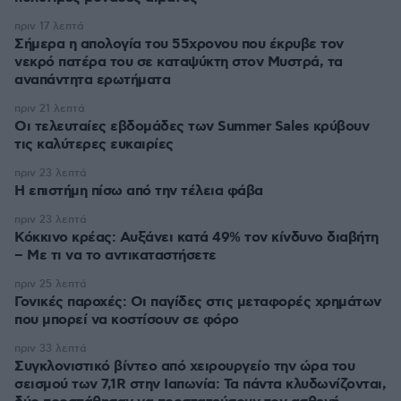
πριν 17 λεπτά
Σήμερα η απολογία του 55χρονου που έκρυβε τον
νεκρό πατέρα του σε καταψύκτη στον Μυστρά, τα
αναπάντητα ερωτήματα
πριν 21 λεπτά
Οι τελευταίες εβδομάδες των Summer Sales κρύβουν
τις καλύτερες ευκαιρίες
πριν 23 λεπτά
Η επιστήμη πίσω από την τέλεια φάβα
πριν 23 λεπτά
Κόκκινο κρέας: Αυξάνει κατά 49% τον κίνδυνο διαβήτη
– Με τι να το αντικαταστήσετε
πριν 25 λεπτά
Γονικές παροχές: Οι παγίδες στις μεταφορές χρημάτων
που μπορεί να κοστίσουν σε φόρο
πριν 33 λεπτά
Συγκλονιστικό βίντεο από χειρουργείο την ώρα του
σεισμού των 7,1R στην Ιαπωνία: Τα πάντα κλυδωνίζονται,