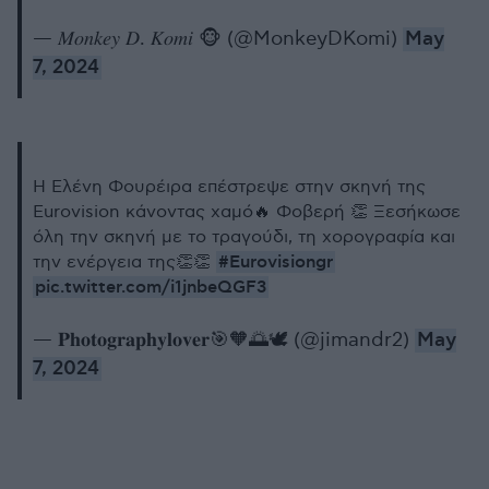
— 𝑀𝑜𝑛𝑘𝑒𝑦 𝐷. 𝐾𝑜𝑚𝑖 🐵 (@MonkeyDKomi)
May
7, 2024
Η Ελένη Φουρέιρα επέστρεψε στην σκηνή της
Eurovision κάνοντας χαμό🔥 Φοβερή 👏 Ξεσήκωσε
όλη την σκηνή με το τραγούδι, τη χορογραφία και
#Eurovisiongr
την ενέργεια της👏👏
pic.twitter.com/i1jnbeQGF3
— 𝐏𝐡𝐨𝐭𝐨𝐠𝐫𝐚𝐩𝐡𝐲𝐥𝐨𝐯𝐞𝐫🎯🧡🌅🕊 (@jimandr2)
May
7, 2024