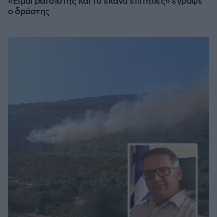
«Είμαι ρατσιστής και το έκανα επίτηδες» έγραψε
ο δράστης