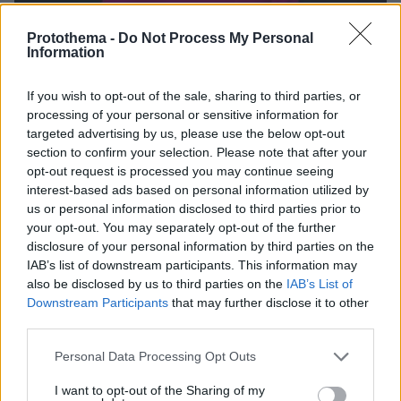
Protothema -
Do Not Process My Personal
Information
If you wish to opt-out of the sale, sharing to third parties, or
processing of your personal or sensitive information for
07.05.2024, 11:30
targeted advertising by us, please use the below opt-out
Η Ελένη Φουρέιρα ανεβαίνει ξανά στη σκηνή της
section to confirm your selection. Please note that after your
Eurovision με το Fuego - Το βίντεο από την πρόβα της στο
opt-out request is processed you may continue seeing
Μάλμε
interest-based ads based on personal information utilized by
us or personal information disclosed to third parties prior to
your opt-out. You may separately opt-out of the further
disclosure of your personal information by third parties on the
IAB’s list of downstream participants. This information may
also be disclosed by us to third parties on the
IAB’s List of
Downstream Participants
that may further disclose it to other
third parties.
Please note that this website/app uses one or more Google
Personal Data Processing Opt Outs
services and may gather and store information including but
not limited to your visit or usage behaviour. You may click to
I want to opt-out of the Sharing of my