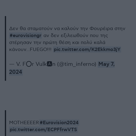
Δεν θα σταματούν να καλούν την Φουρέιρα στην
#eurovisiongr
αν δεν εξιλεωθούν που της
στέρησαν την πρώτη θέση και πoλύ καλά
pic.twitter.com/K2Ekkmo3jY
κάνουν...FUEGO!!!
— V. F⭕r Vulk🅰️n (@tim_inferno)
May 7,
2024
#Eurovision2024
MOTHEEEER
pic.twitter.com/ECPFfrwVTS