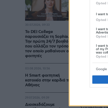
Σε ερώτηση 
Opted 
εικόνα που έ
όλο αυτό, δ
I want t
άλλαξε κι ε
Opted 
30.07.2026, 09:33
ραντεβού τ
I want 
Το DEI College
Advertis
παρουσιάζει τη Sophia.
Opted 
Τέλος, για 
Την πρώτη 24/7 βοηθό AI
I want t
που αλλάζει τον τρόπο με
Δημήτρη Κόκ
of my P
τον οποίο μαθαίνουν οι
was col
«
Προφανώς 
φοιτητές
Opted 
ιστορίας».
03.08.2026, 10:56
Google 
Ο Δημήτρης
Η Smart φοιτητική
κατοικία στην καρδιά της
γιατρών
Αθήνας
29.07.2026, 09:39
Διασκεδάζουμε
Σύμφωνα με