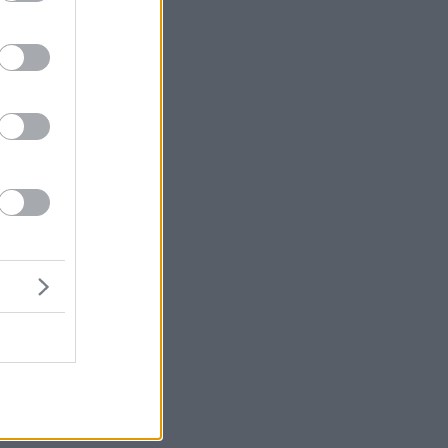
ε
ν
ν