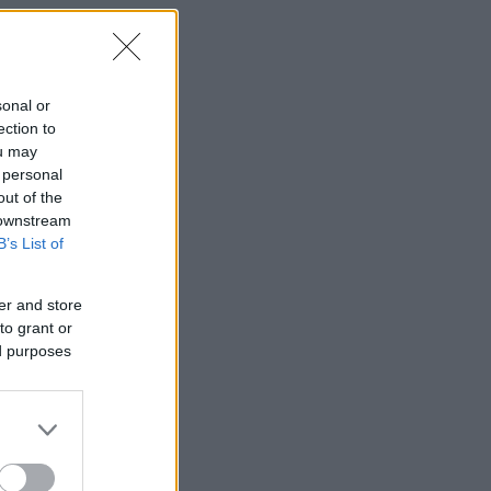
sonal or
ection to
ou may
 personal
out of the
 downstream
B’s List of
er and store
to grant or
ed purposes