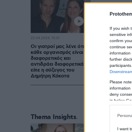
Δείτε το βί
Protothe
Glomex Play
If you wish 
sensitive in
22.04.2024, 15:51
confirm you
Οι γιατροί μας λένε ότι ο
continue se
Επίσης, σχε
κάθε οργανισμός είναι
information 
πάει καλύτ
διαφορετικός και
further disc
αντιδράει διαφορετικά,
ερεθίσματα
participants
είπε η σύζυγος του
Downstream 
καλύτερα κα
Δημήτρη Κόκοτα
όλοι μας να
Please note
information 
να μην πιέζ
deny consent
δημοσιογρά
in below Go
καλά, δεν έ
δημοσιογράφ
Thema Insights
Persona
I want t