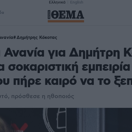
Ελληνικά
English
δα
Ανανία
Δημήτρης Κόκοτας
 Ανανία για Δημήτρη Κ
α σοκαριστική εμπειρία
ου πήρε καιρό να το ξ
υτό, πρόσθεσε η ηθοποιός