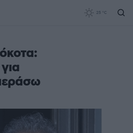
25
°C
όκοτα:
 για
επεράσω