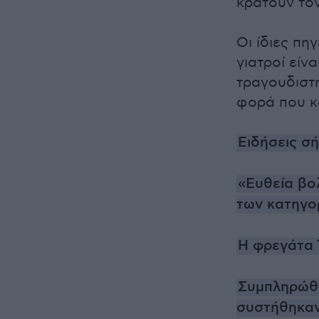
κρατούν το
Οι ίδιες πη
γιατροί είν
τραγουδιστή
φορά που κ
Ειδήσεις σ
«Ευθεία βολ
των κατηγο
Η φρεγάτα 
Συμπληρώθη
συστήθηκαν