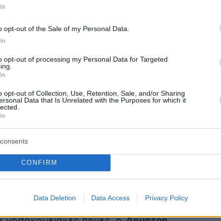
για το πώς την επηρέασε και αν άλλαξε η
In
χει για τη ζωή, η ίδια απάντησε: «
Μετά από
ούλεψα πάρα πολύ μέσα μου και νομίζω ότι μ
o opt-out of the Sale of my Personal Data.
μένα αυτό το γεγονός. Με το J2US δίνουμε
In
ου χρόνου».
to opt-out of processing my Personal Data for Targeted
ing.
In
το αν θα συμμετείχε του χρόνου και πάλι με το
o opt-out of Collection, Use, Retention, Sale, and/or Sharing
οτα στο J2US, η Τραϊάνα Ανανία σχολίασε:
ersonal Data that Is Unrelated with the Purposes for which it
lected.
μιλάμε πάντα για τη θετικότερη έκβαση της
In
consents
 Κόκοτας ανταποκρίθηκε στα ερεθίσματα τω
CONFIRM
Data Deletion
Data Access
Privacy Policy
 νοσοκομειακές πηγές, ο
Δημήτρη