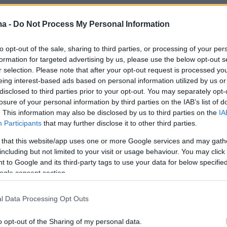
ντεο
ma -
Do Not Process My Personal Information
er(eexbs1jkdkewvzn, v-d0szplvvgsn5)
to opt-out of the sale, sharing to third parties, or processing of your per
formation for targeted advertising by us, please use the below opt-out s
r selection. Please note that after your opt-out request is processed y
eing interest-based ads based on personal information utilized by us or
τικά με το γεγονός ότι ο Δημήτρης Κόκοτας
disclosed to third parties prior to your opt-out. You may separately opt-
ερα καθώς ανταποκρίθηκε χθες στα
losure of your personal information by third parties on the IAB’s list of
 των γιατρών, η ηθοποιός ανέφερε:
«Ναι, πάει
. This information may also be disclosed by us to third parties on the
IA
Participants
that may further disclose it to other third parties.
ι γι’ αυτό περίμενα και είχα υπομονή. Ήθελα
 έχουμε υπομονή, να είμαστε λίγο πιο ήρεμοι,
 that this website/app uses one or more Google services and may gath
including but not limited to your visit or usage behaviour. You may click 
ουμε πράγματα. Κι εγώ πιέστηκα από τους
 to Google and its third-party tags to use your data for below specifi
φους να μιλήσω. Όταν κάποιος δεν είναι
ogle consent section.
χει κανέναν λόγο να μιλάει στους
ους, έχει φίλους για να μιλήσει».
l Data Processing Opt Outs
o opt-out of the Sharing of my personal data.