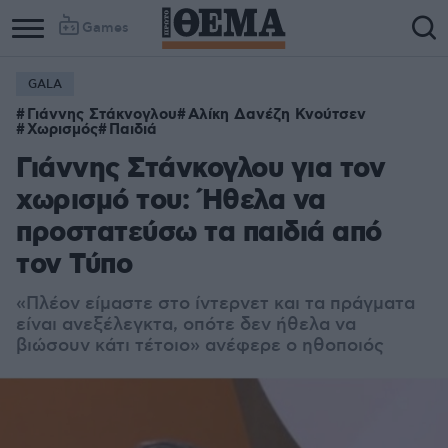
Games
GALA
Column
Column
Γιάννης Στάκνογλου
Αλίκη Δανέζη Κνούτσεν
1
2
Χωρισμός
Παιδιά
Γιάννης Στάνκογλου για τον
χωρισμό του: Ήθελα να
προστατεύσω τα παιδιά από
τον Τύπο
«Πλέον είμαστε στο ίντερνετ και τα πράγματα
είναι ανεξέλεγκτα, οπότε δεν ήθελα να
βιώσουν κάτι τέτοιο» ανέφερε ο ηθοποιός