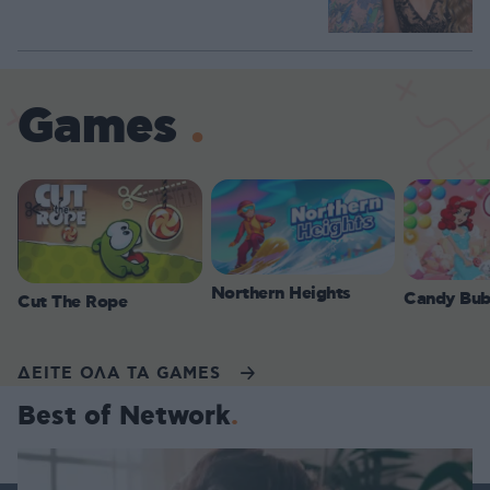
Games
Northern Heights
Candy Bub
Cut The Rope
ΔΕΙΤΕ ΟΛΑ ΤΑ GAMES
Best of Network