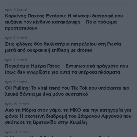
πριν 6 λεπτά
Καρκίνος Παχέος Εντέρου: Η «ένοχη» διατροφή που
αυξάνει τον κίνδυνο κατακόρυφα – Ποια τρόφιμα
προστατεύουν
πριν 7 λεπτά
Στις φλόγες δύο διυλιστήρια πετρελαίου στη Ρωσία
μετά από ουκρανική επίθεση με drones
πριν 7 λεπτά
Παγκόσμια Ημέρα Γάτας – Εντυπωσιακά πράγματα που
ίσως δεν γνωρίζατε για αυτά τα υπέροχα πλάσματα
πριν 7 λεπτά
Oil Pulling: To viral trend του Tik-Tok που υπόσχεται πιο
λευκά δόντια με ένα μόνο συστατικό
πριν 19 λεπτά
Από τη Μόρια στον γάμο, τη ΜΚΟ και την κατηγορία για
φόνο: Η σκοτεινή διαδρομή του 26χρονου Αφγανού που
σκότωσε τη Βρετανίδα στην Κυψέλη
πριν 21 λεπτά