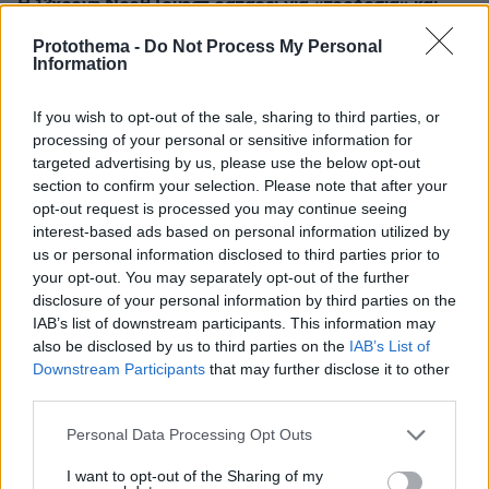
Η 13χρονη Νορθ Γουέστ ραπάρει για «προδοσία» και
«πόνο» στο νέο της τραγούδι, δείτε τη στο βιντεοκλίπ
Protothema -
Do Not Process My Personal
της
Information
πριν 21 λεπτά
10 ελληνικά νησιά για διακοπές χωρίς πρόγραμμα
If you wish to opt-out of the sale, sharing to third parties, or
processing of your personal or sensitive information for
πριν 32 λεπτά
8χρονος τραυματίστηκε στο κεφάλι μετά από βουτιά σε
targeted advertising by us, please use the below opt-out
παραλία της Χαλκιδικής
section to confirm your selection. Please note that after your
opt-out request is processed you may continue seeing
πριν 34 λεπτά
interest-based ads based on personal information utilized by
Συνεδρίασε η Επιτροπή Εκτίμησης Κινδύνου λόγω των
us or personal information disclosed to third parties prior to
υψηλών θερμοκρασιών και της ενίσχυσης των ανέμων
your opt-out. You may separately opt-out of the further
πριν 36 λεπτά
disclosure of your personal information by third parties on the
Υπουργείο Υγείας: Στέλνει μήνυμα για ασφαλή
IAB’s list of downstream participants. This information may
κολύμβηση στους άνω των 60 – 284 θάνατοι από πνιγμό
also be disclosed by us to third parties on the
IAB’s List of
πέρυσι
Downstream Participants
that may further disclose it to other
third parties.
ΔΕΙΤΕ ΟΛΕΣ ΤΙΣ ΕΙΔΗΣΕΙΣ
Please note that this website/app uses one or more Google
Personal Data Processing Opt Outs
services and may gather and store information including but
not limited to your visit or usage behaviour. You may click to
I want to opt-out of the Sharing of my