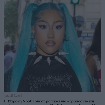
πριν 21 λεπτά
Η 13χρονη Νορθ Γουέστ ραπάρει για «προδοσία» και