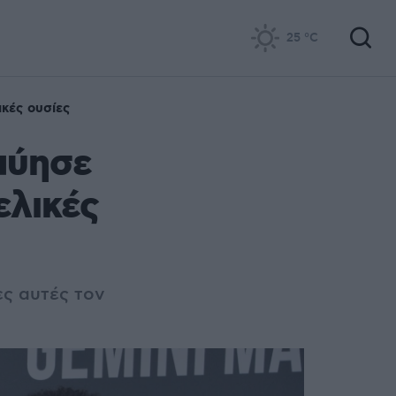
25
°C
κές ουσίες
μύησε
ελικές
ες αυτές τον