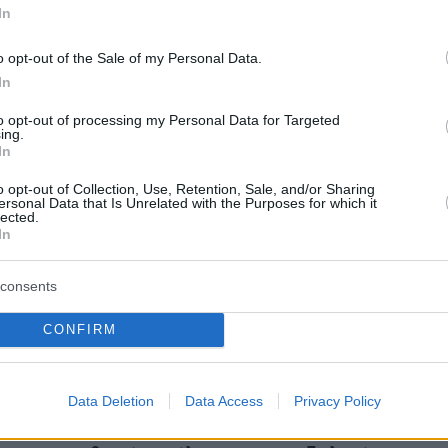
In
o opt-out of the Sale of my Personal Data.
α ψυχεδελικά ναρκωτικά στις ΗΠΑ - Οι
In
ικά ναρκωτικά εξακολουθούν να είναι
to opt-out of processing my Personal Data for Targeted
ing.
την πλειονότητα των Ηνωμένων Πολιτειών, με
In
λοράντο και το Όρεγκον να τα νομιμοποιούν
o opt-out of Collection, Use, Retention, Sale, and/or Sharing
το Κολοράντο, τα μαγικά μανιτάρια είναι νόμιμ
ersonal Data that Is Unrelated with the Purposes for which it
lected.
γική χρήση.
In
consents
ημοι προσκεκλημένοι στο φετινό συνέδριο
CONFIRM
της του NFL Άαρον Ρότζερς, ο οποίος έχει
ιχτά για τη χρήση της ψυχοδραστικής ουσίας
στο παρελθόν, και ο πρώην Ρεπουμπλικανός
Data Deletion
Data Access
Privacy Policy
του Τέξας Ρικ Πέρι, ο οποίος είναι υπέρμαχος