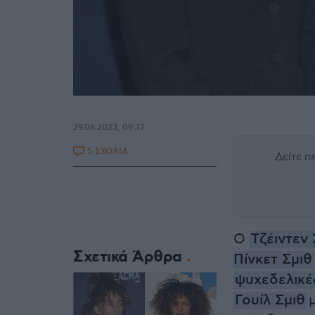
29.06.2023, 09:37
5 ΣΧΟΛΙΑ
Δείτε 
Ο
Τζέιντεν 
Σχετικά Άρθρα
Πίνκετ Σμιθ
ψυχεδελικέ
Γουίλ Σμιθ
μ