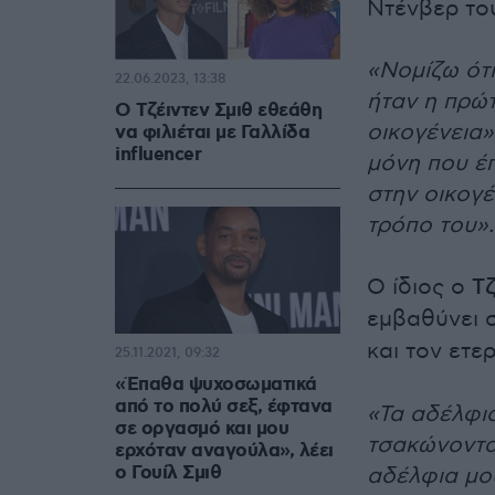
Ντένβερ το
«Νομίζω ότι
22.06.2023, 13:38
ήταν η πρώτ
Ο Τζέιντεν Σμιθ εθεάθη
οικογένεια»
να φιλιέται με Γαλλίδα
influencer
μόνη που έ
στην οικογέ
τρόπο του».
Ο ίδιος ο
Τζ
εμβαθύνει σ
και τον ετ
25.11.2021, 09:32
«Έπαθα ψυχοσωματικά
από το πολύ σεξ, έφτανα
«Τα αδέλφι
σε οργασμό και μου
τσακώνονται
ερχόταν αναγούλα», λέει
ο Γουίλ Σμιθ
αδέλφια μο