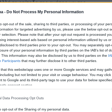
λλά το επίπεδο της αγάπης και της
σης που ένιωσα για αυτούς μέσα από τις
ma -
Do Not Process My Personal Information
 εμπειρίες ήταν κάτι που είναι βαθύ και
to opt-out of the sale, sharing to third parties, or processing of your per
formation for targeted advertising by us, please use the below opt-out s
r selection. Please note that after your opt-out request is processed y
eing interest-based ads based on personal information utilized by us or
disclosed to third parties prior to your opt-out. You may separately opt-
losure of your personal information by third parties on the IAB’s list of
. This information may also be disclosed by us to third parties on the
IA
Participants
that may further disclose it to other third parties.
 that this website/app uses one or more Google services and may gath
including but not limited to your visit or usage behaviour. You may click 
 to Google and its third-party tags to use your data for below specifi
ogle consent section.
l Data Processing Opt Outs
o opt-out of the Sharing of my personal data.