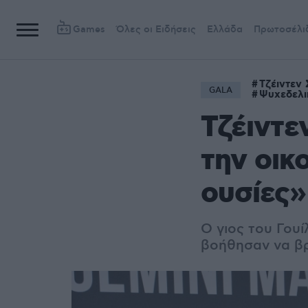
Games
Όλες οι Ειδήσεις
Ελλάδα
Πρωτοσέλι
Τζέιντεν 
GALA
Ψυχεδελι
Τζέιντε
την οικ
ουσίες»
Ο γιος του Γουί
βοήθησαν να βρ