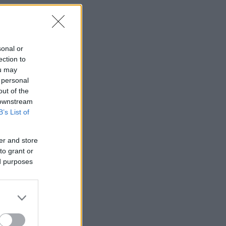
sonal or
ection to
ou may
 personal
out of the
 downstream
B’s List of
er and store
to grant or
ed purposes