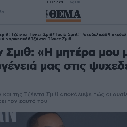
Ελληνικά
English
δα
Σμιθ
Τζέιντα Πίνκετ Σμιθ
Γουίλ Σμιθ
Ψυχεδελικά
Ψυχεδελι
κά ναρκωτικά
Τζάντα Πίνκετ Σμιθ
ν Σμιθ: «Η μητέρα μου 
ογένειά μας στις ψυχεδ
λ και της Τζέιντα Σμιθ αποκάλυψε πώς οι ουσί
ει τον εαυτό του