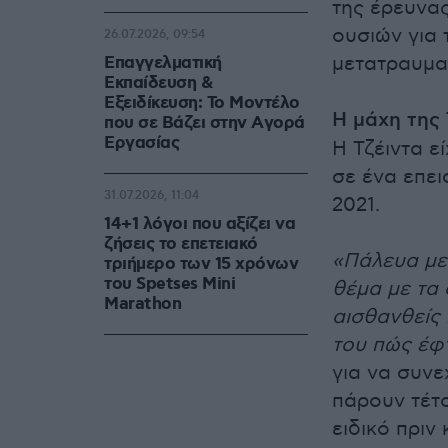
της έρευνα
ουσιών για
26.07.2026, 09:54
μετατραυματ
Επαγγελματική
Εκπαίδευση &
Εξειδίκευση: Το Mοντέλο
Η μάχη της 
που σε Bάζει στην Aγορά
Eργασίας
Η Τζέιντα ε
σε ένα επει
31.07.2026, 11:04
2021.
14+1 λόγοι που αξίζει να
ζήσεις το επετειακό
«Πάλευα με 
τριήμερο των 15 χρόνων
του Spetses Mini
θέμα με τα 
Marathon
αισθανθείς
του πώς έφτ
για να συνε
πάρουν τέτ
ειδικό πριν