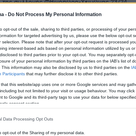
 της συλλογής Φθινόπωρο-Χειμώνας 23/24,
 από το μυθιστόρημα του Bret Easton Ellis, το
ma -
Do Not Process My Personal Information
φέρθηκε στον κινηματογράφο με
ή τον Κρίστιαν Μπέιλ, πριν από 23 χρόνια.
to opt-out of the sale, sharing to third parties, or processing of your per
formation for targeted advertising by us, please use the below opt-out s
r selection. Please note that after your opt-out request is processed y
να μακρύ παλτό με βάτες και γραβάτα από
eing interest-based ads based on personal information utilized by us or
μοιαζε με λάτεξ και το πρόσωπό του να έχει
disclosed to third parties prior to your opt-out. You may separately opt-
τσιλιές που παρέπεμπαν σε αίμα, η εμφάνιση
losure of your personal information by third parties on the IAB’s list of
. This information may also be disclosed by us to third parties on the
IA
 έκανε τον γύρω του διαδικτύου.
Participants
that may further disclose it to other third parties.
 that this website/app uses one or more Google services and may gath
ο και φωτογραφίες
including but not limited to your visit or usage behaviour. You may click 
 to Google and its third-party tags to use your data for below specifi
ogle consent section.
l Data Processing Opt Outs
o opt-out of the Sharing of my personal data.