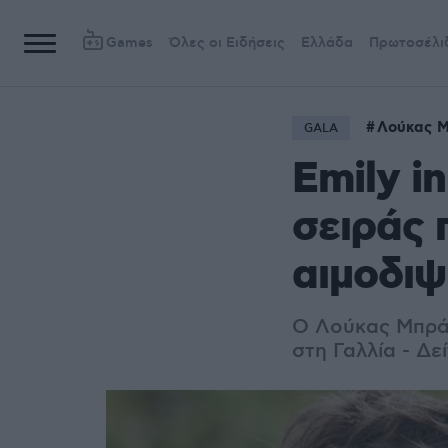
Games
Όλες οι Ειδήσεις
Ελλάδα
Πρωτοσέλι
Λούκας 
GALA
Emily i
σειράς 
αιμοδι
Ο Λούκας Μπράβ
στη Γαλλία - Δε