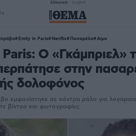
Ελληνικά
English
δα
Μπράβο
Emily in Paris
Netflix
Πασαρέλα
Αίμα
n Paris: Ο «Γκάμπριελ» 
περπάτησε στην πασαρ
ψής δολοφόνος
ο εμφανίστηκε σε κόντρα ρόλο για λογαρια
ίτε βίντεο και φωτογραφίες