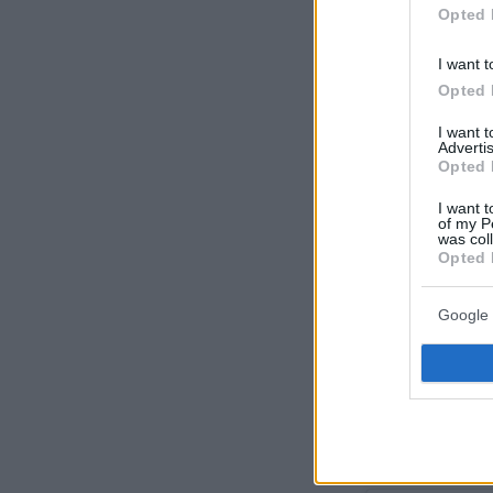
Opted 
I want t
Opted 
I want 
Advertis
Opted 
I want t
of my P
was col
Opted 
Lucas Bra
Google 
… i’m obse
— jackie