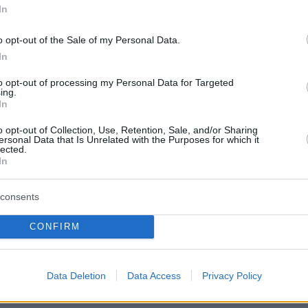
In
o opt-out of the Sale of my Personal Data.
In
to opt-out of processing my Personal Data for Targeted
ing.
In
o opt-out of Collection, Use, Retention, Sale, and/or Sharing
ersonal Data that Is Unrelated with the Purposes for which it
lected.
In
vo in Louis Gabriel Nouchi’s “AMERICAN PSYCHO”
consents
ssed !!!
pic.twitter.com/BQvtfSPNEX
CONFIRM
 🕸️ (@chismosacowgirl)
January 19, 2023
Data Deletion
Data Access
Privacy Policy