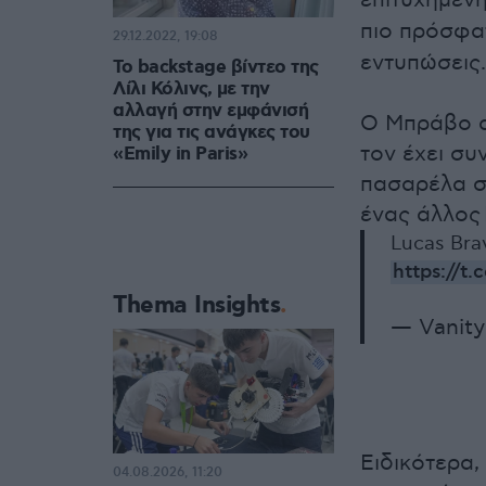
επιτυχημέν
πιο πρόσφ
29.12.2022, 19:08
εντυπώσεις.
Το backstage βίντεο της
Λίλι Κόλινς, με την
αλλαγή στην εμφάνισή
Ο Μπράβο α
της για τις ανάγκες του
τον έχει συ
«Emily in Paris»
πασαρέλα σ
ένας άλλος
Lucas Brav
https://t
Thema Insights
— Vanity 
Ειδικότερα,
04.08.2026, 11:20