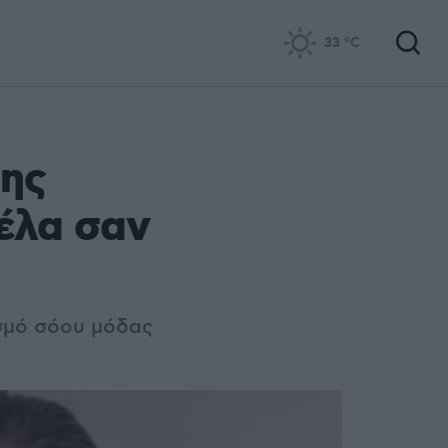
33
°C
της
έλα σαν
σμό σόου μόδας