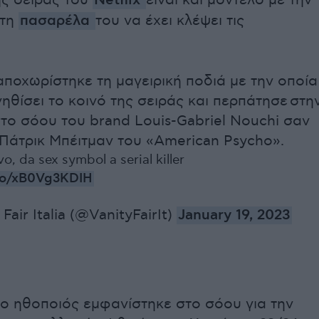
ης σειράς του
Netflix
είναι και μοντέλο με την
ατη
πασαρέλα
του να έχει κλέψει τις
ποχωρίστηκε τη μαγειρική ποδιά με την οποία
νηθίσει το κοινό της σειράς και περπάτησε
στη
το σόου του brand Louis-Gabriel Nouchi σαν
Πάτρικ Μπέιτμαν του «American Psycho».
o, da sex symbol a serial killer
.co/xB0Vg3KDIH
Fair Italia (@VanityFairIt)
January 19, 2023
 ο ηθοποιός εμφανίστηκε στο σόου για την