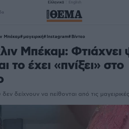
Ελληνικά
English
δα
ν Μπέκαμ
μαγειρική
Instagram
Βίντεο
ιν Μπέκαμ: Φτιάχνει 
αι το έχει «πνίξει» στο
ο
υ δεν δείχνουν να πείθονται από τις μαγειρικέ