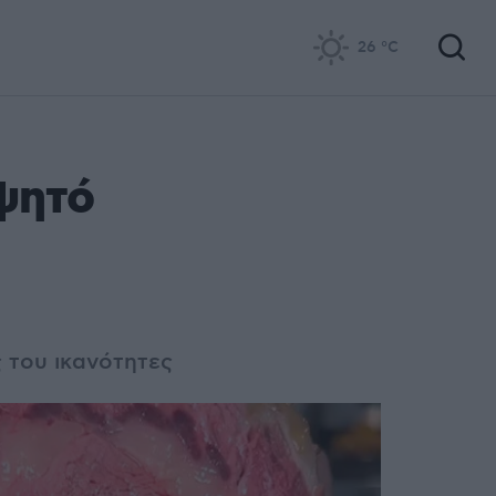
26
°C
ψητό
ς του ικανότητες