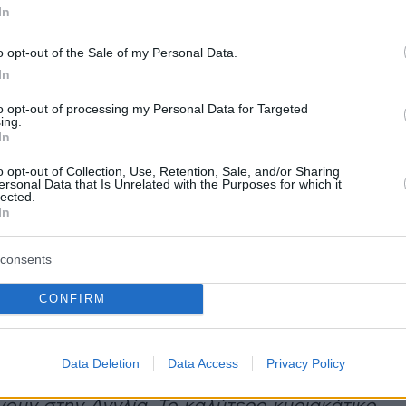
In
View this post on Instagram
o opt-out of the Sale of my Personal Data.
In
to opt-out of processing my Personal Data for Targeted
ing.
In
o opt-out of Collection, Use, Retention, Sale, and/or Sharing
ersonal Data that Is Unrelated with the Purposes for which it
lected.
In
consents
A post shared by @brooklynpeltzbeckham
CONFIRM
Data Deletion
Data Access
Privacy Policy
 μια μπουκιά, ο Μπρούκλιν είπε:
«Ακριβώς
ουν στην Αγγλία. Το καλύτερο κυριακάτικο