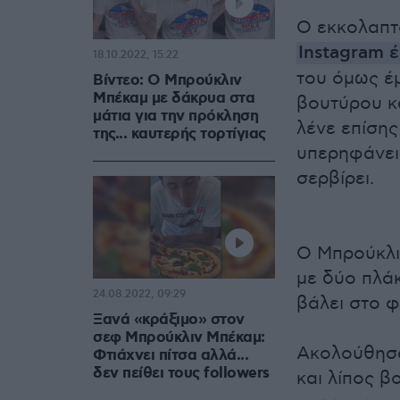
Ο εκκολαπτ
Instagram
έ
18.10.2022, 15:22
του όμως έμ
Βίντεο: Ο Μπρούκλιν
Μπέκαμ με δάκρυα στα
βουτύρου κα
μάτια για την πρόκληση
λένε επίσης
της... καυτερής τορτίγιας
υπερηφάνει
σερβίρει.
Ο Μπρούκλιν
με δύο πλάκ
24.08.2022, 09:29
βάλει στο 
Ξανά «κράξιμο» στον
σεφ Μπρούκλιν Μπέκαμ:
Ακολούθησα
Φτιάχνει πίτσα αλλά...
δεν πείθει τους followers
και λίπος β