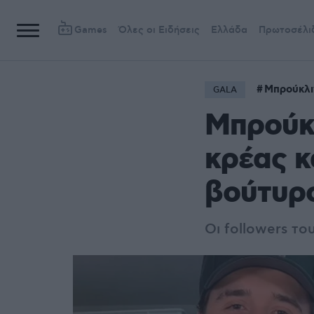
Games
Όλες οι Ειδήσεις
Ελλάδα
Πρωτοσέλι
Μπρούκλι
GALA
Μπρούκλ
κρέας κ
βούτυρ
Οι followers το