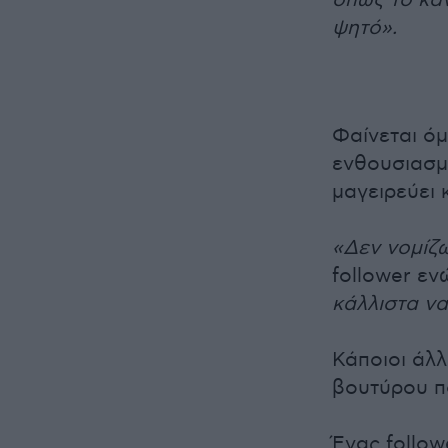
ψητό».
Φαίνεται όμ
ενθουσιασμό
μαγειρεύει 
«Δεν νομίζω
follower εν
κάλλιστα ν
Κάποιοι άλ
βουτύρου π
Ένας follow