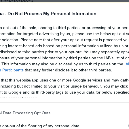
ά τραγανές».
ma -
Do Not Process My Personal Information
είχε πάλι την τιμητική του όταν μαγείρεψε
ι καρότα με τον χυμό τους.
to opt-out of the sale, sharing to third parties, or processing of your per
formation for targeted advertising by us, please use the below opt-out s
r selection. Please note that after your opt-out request is processed y
eing interest-based ads based on personal information utilized by us or
disclosed to third parties prior to your opt-out. You may separately opt-
losure of your personal information by third parties on the IAB’s list of
. This information may also be disclosed by us to third parties on the
IA
Participants
that may further disclose it to other third parties.
 that this website/app uses one or more Google services and may gath
including but not limited to your visit or usage behaviour. You may click 
 to Google and its third-party tags to use your data for below specifi
ogle consent section.
l Data Processing Opt Outs
o opt-out of the Sharing of my personal data.