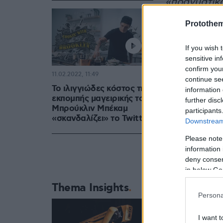
«πραγματικ
Protothe
Το βούτυρο 
λαχανικά κα
If you wish 
sensitive in
confirm you
11.02.2022, 11:49
continue se
Το ιλιγγιώδες κόστος της
information 
εκπομπής μαγειρικής του
further disc
Μπρούκλιν Μπέκαμ
participants
«σκανδαλίζει» το Twitter
Downstream 
Please note
information 
deny consent
in below Go
Thema Insights
Persona
I want t