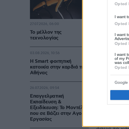
Opted 
I want t
Opted 
27.07.2026, 06:00
Το μέλλον της
I want 
τεχνολογίας
Advertis
Opted 
03.08.2026, 10:56
I want t
of my P
Η Smart φοιτητική
was col
κατοικία στην καρδιά της
Opted 
Αθήνας
Google 
26.07.2026, 09:54
Επαγγελματική
Εκπαίδευση &
Εξειδίκευση: Το Mοντέλο
που σε Bάζει στην Aγορά
Eργασίας
Αφού έφαγε
όπως το κάν