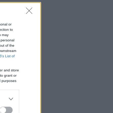
sonal or
ection to
ou may
 personal
out of the
 downstream
B’s List of
er and store
to grant or
ed purposes