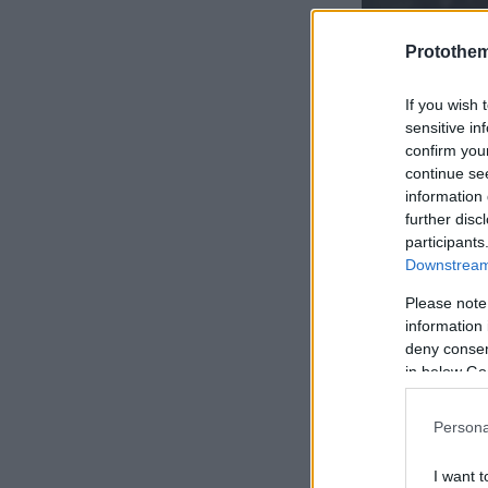
Protothe
If you wish 
sensitive in
confirm you
continue se
information 
Το τραγούδ
further disc
κινηματογρ
participants
Downstream 
Συμπρωταγω
Μαριλίτα Λα
Please note
information 
στη σειρά τ
deny consent
in below Go
Με το «Πύρι
Persona
τραγουδιών
I want t
Alpha, που