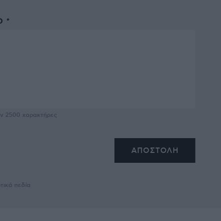
 *
υν
2500
χαρακτήρες
τικά πεδία