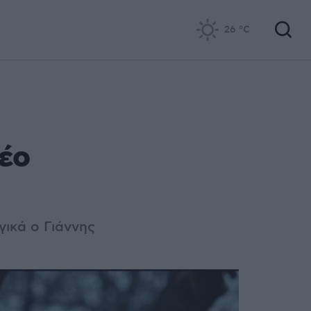
26
°C
έο
γικά ο Γιάννης