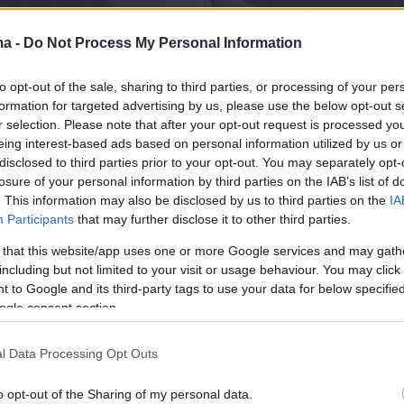
ma -
Do Not Process My Personal Information
to opt-out of the sale, sharing to third parties, or processing of your per
formation for targeted advertising by us, please use the below opt-out s
r selection. Please note that after your opt-out request is processed y
eing interest-based ads based on personal information utilized by us or
disclosed to third parties prior to your opt-out. You may separately opt-
ι μεταφέρεται στις οθόνες μας μέσα από ένα
losure of your personal information by third parties on the IAB’s list of
αφικό και γεμάτο συμβολισμούς music video.
. This information may also be disclosed by us to third parties on the
IA
Participants
that may further disclose it to other third parties.
νιστούν οι ηθοποιοί Δημήτρης Λάλος και
μπροπούλου, τις σκηνές των οποίων «ντύνει»
 that this website/app uses one or more Google services and may gath
including but not limited to your visit or usage behaviour. You may click 
ο «Πύρινες Καρδιές».
 to Google and its third-party tags to use your data for below specifi
ogle consent section.
νες Καρδιές» συνεχίζεται ο φετινός κύκλος
l Data Processing Opt Outs
 της υπερεπιτυχημένης σειράς «Σασμός» του
o opt-out of the Sharing of my personal data.
 προβάλλεται από Δευτέρα έως Πέμπτη στις