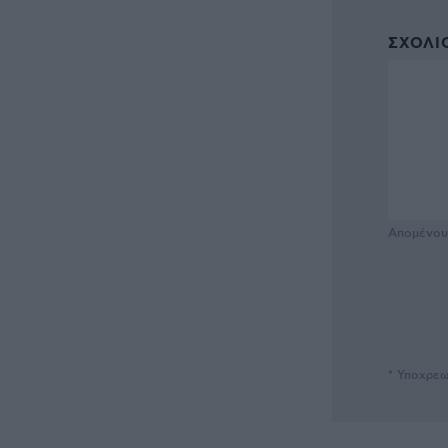
ΣΧΌΛΙΟ
Απομένο
* Υποχρεω