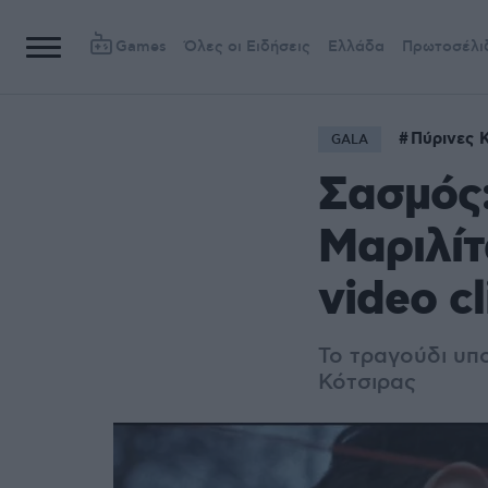
Games
Όλες οι Ειδήσεις
Ελλάδα
Πρωτοσέλι
Πύρινες 
GALA
Σασμός:
Μαριλί
video c
Το τραγούδι υπο
Κότσιρας