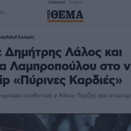
Ελληνικά
English
δα
Καρδιές
Σασμός
 Δημήτρης Λάλος και
τα Λαμπροπούλου στο ν
lip «Πύρινες Καρδιές»
γράφει συνθετικά ο Νίκος Τερζής και στιχουρ