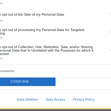
In
ηγήθηκαν τα «Χαμένη Ζωή» με ερμηνευτή τον
αίο και «Το Δωμάτιο Βρίζω» με ερμηνεύτρια
o opt-out of the Sale of my Personal Data.
ρα Ζουγανέλη, που αγαπήθηκαν αμέσως από
In
ι ξεχωρίζουν στο ραδιοφωνικό airplay.
to opt-out of processing my Personal Data for Targeted
ing.
In
ήμερα:
o opt-out of Collection, Use, Retention, Sale, and/or Sharing
ersonal Data that Is Unrelated with the Purposes for which it
στην δομή της Κιβωτού του Κόσμου στον
lected.
In
νείς ζήτησαν να πάρουν τα παιδιά τους
consents
O Νουσρέτ απάντησε με μια «χρυσή» μπριζόλα
CONFIRM
ή για τον λογαριασμό των 161.000 ευρώ
νόχλησαν οι δηλώσεις του στρατηγού Φλώρου
Data Deletion
Data Access
Privacy Policy
αθώνα, νέα Σαλαμίνα και νέο 731