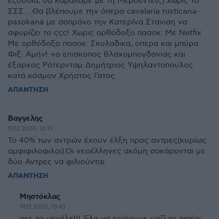
εξουσία, θα καβαλαμε με τη Μερσεντε(ς) χωρίς το
ΣΣΣ... Θα βλέπουμε την όπερα cavalaria rusticana-
pasokana με σοπράνο την Κατερίνα Στανιση να
σφυρίζει το ςςς! Χωρις ορθόδοξο πασοκ: Με Netfix
Με ορθόδοξο πασοκ: Σκυλαδικα, οπερα και μπύρα
Φιξ. Αμήν! +ο επισκοπος Βλαχομπογδανιας και
έξαρχος Ρότερνταμ Δημήτριος Υψηλαντοπουλος
κατά κόσμον Χρήστος Γατος
ΑΠΑΝΤΗΣΗ
Βαγγελης
19.12.2020, 12:15
Το 40% των αντρών έχουν έλξη προς αντρες(κυρίως
αμφιφιλοφιλοι).Οι νεοέλληνες ακόμη σοκάρονται με
δύο Αντρες να φιλιούνται
ΑΠΑΝΤΗΣΗ
Μηστόκλας
19.12.2020, 15:43
πες τα μεγάλε!!! Έλα να τρίψουμε μαζί το πιπέρι...