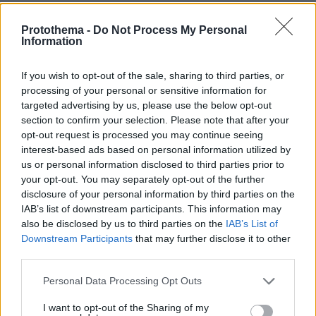
τοτε, θα βολευτουμε με το Tiny Pretty Things.
Protothema -
Do Not Process My Personal
ΑΠΑΝΤΗΣΗ
Information
Ματζαφλάρας
If you wish to opt-out of the sale, sharing to third parties, or
19.12.2020, 21:26
processing of your personal or sensitive information for
Οι τελευταίες ημέρες της Πομπηΐας.... ρε παλικάρια τι
targeted advertising by us, please use the below opt-out
τσοντάρετε βλέποντας νέτλιξ και πούτσαφλιξ, αν
section to confirm your selection. Please note that after your
τους είχατε γραμμένους στα μέζεά σας δεν θα τους
opt-out request is processed you may continue seeing
βλέπατε κιόλας, δεν δεχόσασταν την πούστικη
interest-based ads based on personal information utilized by
us or personal information disclosed to third parties prior to
προπαγάνδα τους και όσοι κρύβονται από πίσω χωρίς
your opt-out. You may separately opt-out of the further
παρά θα την έκαναν σβουρικτή
disclosure of your personal information by third parties on the
ΑΠΑΝΤΗΣΗ
IAB’s list of downstream participants. This information may
also be disclosed by us to third parties on the
IAB’s List of
Downstream Participants
that may further disclose it to other
Θα ισιώσουν τα πράγματα...
third parties.
19.12.2020, 21:10
Ξεφτυλισμός. Έρχεται όμως το ισλάμ και οι ταράτσες
Please note that this website/app uses one or more Google
Personal Data Processing Opt Outs
βρίσκονται πολύ ψηλά.
services and may gather and store information including but
not limited to your visit or usage behaviour. You may click to
I want to opt-out of the Sharing of my
ΑΠΑΝΤΗΣΗ