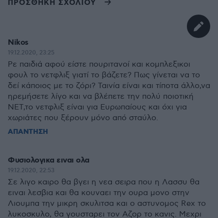
ΠΡΟΣΘΗΚΗ ΣΧΟΛΙΟΥ
Nikos
19.12.2020, 23:25
Ρε παιδιά αφού είστε πουριτανοί και κομπλεξικοι
φουλ το νετφλιξ γιατί το βάζετε? Πως γίνεται να το
δεί κάποιος με το ζόρι? Ταινία είναι και τίποτα άλλο,να
ηρεμήσετε λίγο και να βλέπετε την πολύ ποιοτική
ΝΕΤ,το νετφλιξ είναι για Ευρωπαίους και όχι για
χωριάτες που ξέρουν μόνο από σταύλο.
ΑΠΑΝΤΗΣΗ
Φυσιολογικα ειναι ολα
19.12.2020, 22:53
Σε λιγο καιρο θα βγει η νεα σειρα που η Λασσυ θα
ειναι λεσβια και θα κουναει την ουρα μονο στην
Λιουμπα την μικρη σκυλιτσα και ο αστυνομος Rex το
λυκοσκυλο, θα γουσταρει τον Αζορ το κανις. Μεχρι