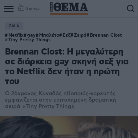
Games
GALA
Column
Column
Netflix
gay
Μπαλέτο
Σεξ
Σειρά
Brennan Clost
1
2
Tiny Pretty Things
Brennan Clost: Η μεγαλύτερη
σε διάρκεια gay σκηνή σεξ για
το Netflix δεν ήταν η πρώτη
του
Ο 26χρονος Καναδός ηθοποιός-χορευτής
εμφανίζεται στην επιτυχημένη δραματική
σειρά «Tiny Pretty Things