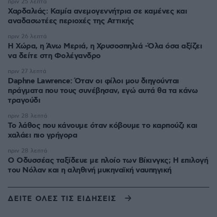
πριν 25 λεπτά
Χαρδαλιάς: Καμία ανεμογεννήτρια σε καμένες και
αναδασωτέες περιοχές της Αττικής
πριν 26 λεπτά
Η Χώρα, η Άνω Μεριά, η Χρυσοσπηλιά -Όλα όσα αξίζει
να δείτε στη Φολέγανδρο
πριν 27 λεπτά
Daphne Lawrence: Όταν οι φίλοι μου διηγούνται
πράγματα που τους συνέβησαν, εγώ αυτά θα τα κάνω
τραγούδι
πριν 28 λεπτά
Το λάθος που κάνουμε όταν κόβουμε το καρπούζι και
χαλάει πιο γρήγορα
πριν 28 λεπτά
Ο Οδυσσέας ταξίδευε με πλοίο των Βίκινγκς; Η επιλογή
του Νόλαν και η αληθινή μυκηναϊκή ναυπηγική
ΔΕΙΤΕ ΟΛΕΣ ΤΙΣ ΕΙΔΗΣΕΙΣ