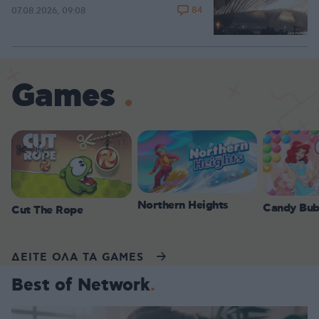
84
07.08.2026, 09:08
Games
Northern Heights
Candy Bub
Cut The Rope
ΔΕΙΤΕ ΟΛΑ ΤΑ GAMES
Best of Network