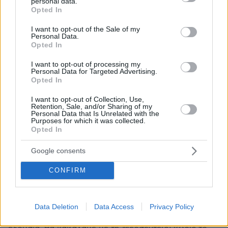
personal data.
grant or deny consent to Google and its third-party tags to
Opted In
use your data for below specified purposes in below Google
consent section.
I want to opt-out of the Sale of my
Personal Data.
Opted In
Ανώμαλοι
19.12.2020, 20:48
I want to opt-out of processing my
Personal Data for Targeted Advertising.
Σιχάματα
Opted In
ΑΠΑΝΤΗΣΗ
I want to opt-out of Collection, Use,
Retention, Sale, and/or Sharing of my
Personal Data that Is Unrelated with the
γγγ
Purposes for which it was collected.
19.12.2020, 13:14
Opted In
O ιδρυτής του ΝΕΤFLIX είναι ανιψιός του Edward
Bernays. Ψάξτε τον και τα συμπεράσματα δικά σας.
Google consents
ΑΠΑΝΤΗΣΗ
CONFIRM
Δημήτριος Υψηλαντοπουλος
19.12.2020, 12:16
Data Deletion
Data Access
Privacy Policy
@ Πρώτο θεμα: Όταν το ορθόδοξο πασοκ έρθει στην