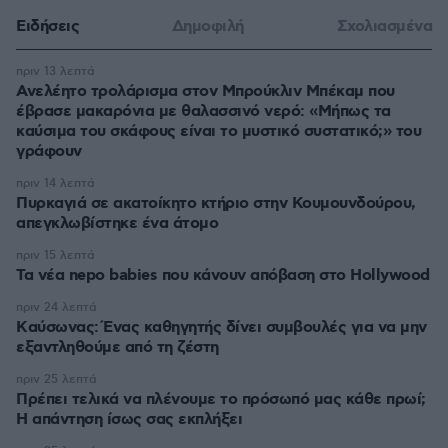
Ειδήσεις
Δημοφιλή
Σχολιασμένα
πριν 13 λεπτά
Ανελέητο τρολάρισμα στον Μπρούκλιν Μπέκαμ που
έβρασε μακαρόνια με θαλασσινό νερό: «Μήπως τα
καύσιμα του σκάφους είναι το μυστικό συστατικό;» του
γράφουν
πριν 14 λεπτά
Πυρκαγιά σε ακατοίκητο κτήριο στην Κουμουνδούρου,
απεγκλωβίστηκε ένα άτομο
πριν 15 λεπτά
Τα νέα nepo babies που κάνουν απόβαση στο Hollywood
πριν 24 λεπτά
Kαύσωνας: Ένας καθηγητής δίνει συμβουλές για να μην
εξαντληθούμε από τη ζέστη
πριν 25 λεπτά
Πρέπει τελικά να πλένουμε το πρόσωπό μας κάθε πρωί;
Η απάντηση ίσως σας εκπλήξει