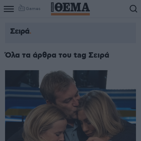
Games
Σειρά
Column
Column
1
2
Όλα τα άρθρα του tag Σειρά