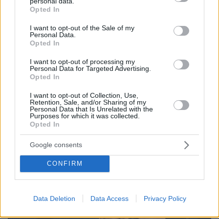
personal data.
grant or deny consent to Google and its third-party tags to
Opted In
use your data for below specified purposes in below Google
consent section.
I want to opt-out of the Sale of my
Personal Data.
Opted In
I want to opt-out of processing my
Personal Data for Targeted Advertising.
Opted In
I want to opt-out of Collection, Use,
Retention, Sale, and/or Sharing of my
01.06.2026, 12:46
Personal Data that Is Unrelated with the
Αυλαία για το Euphoria μετά από τρεις σεζόν και 26
Purposes for which it was collected.
επεισόδια
Opted In
O Σαμ Λέβινσον ως δημιουργός της σειράς
Google consents
ανακοίνωσε την ολοκλήρωσή της
CONFIRM
Data Deletion
Data Access
Privacy Policy