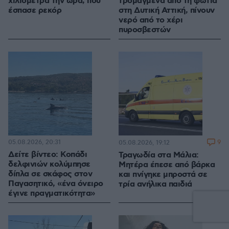
χιλιόμετρα την ώρα, που
τρομαγμένα από τη φωτιά
έσπασε ρεκόρ
στη Δυτική Αττική, πίνουν
νερό από το χέρι
πυροσβεστών
05.08.2026, 20:31
9
05.08.2026, 19:12
Δείτε βίντεο: Κοπάδι
Τραγωδία στα Μάλια:
δελφινιών κολύμπησε
Μητέρα έπεσε από βάρκα
δίπλα σε σκάφος στον
και πνίγηκε μπροστά σε
Παγασητικό, «ένα όνειρο
τρία ανήλικα παιδιά
έγινε πραγματικότητα»