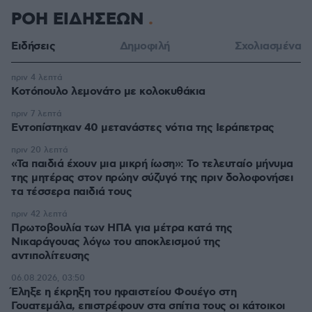
ΡΟΗ ΕΙΔΗΣΕΩΝ
Ειδήσεις
Δημοφιλή
Σχολιασμένα
πριν 4 λεπτά
Κοτόπουλο λεμονάτο με κολοκυθάκια
πριν 7 λεπτά
Εντοπίστηκαν 40 μετανάστες νότια της Ιεράπετρας
πριν 20 λεπτά
«Τα παιδιά έχουν μια μικρή ίωση»: Το τελευταίο μήνυμα
της μητέρας στον πρώην σύζυγό της πριν δολοφονήσει
τα τέσσερα παιδιά τους
πριν 42 λεπτά
Πρωτοβουλία των ΗΠΑ για μέτρα κατά της
Νικαράγουας λόγω του αποκλεισμού της
αντιπολίτευσης
06.08.2026, 03:50
Έληξε η έκρηξη του ηφαιστείου Φουέγο στη
Γουατεμάλα, επιστρέφουν στα σπίτια τους οι κάτοικοι