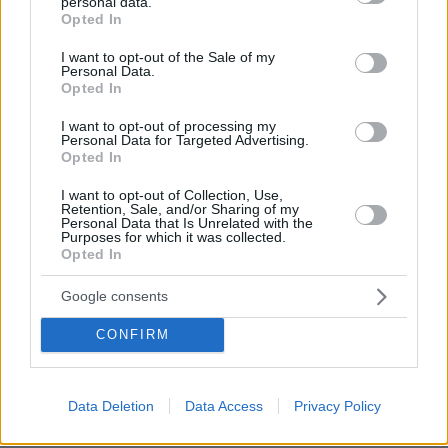
personal data.
grant or deny consent to Google and its third-party tags to
ξερός από γροθιά
Opted In
use your data for below specified purposes in below Google
44
05.08.2026, 21:28
consent section.
I want to opt-out of the Sale of my
Personal Data.
Loaded
:
Opted In
100.00%
I want to opt-out of processing my
«Την έβαλα μέσα στον πανικό μου σε
Personal Data for Targeted Advertising.
μια βαλίτσα, την έδωσα σε έναν
Opted In
γέρο»: Τι ισχυρίστηκε ο Αφγανός
στους αστυνομικούς για τη δολοφονία
I want to opt-out of Collection, Use,
της Βρετανίδας
Retention, Sale, and/or Sharing of my
Personal Data that Is Unrelated with the
Purposes for which it was collected.
114
05.08.2026, 12:26
Loaded
:
Opted In
100.00%
Google consents
Στα decks της Μυκόνου: Οι διάσημοι
dj, οι αμοιβές τους και οι sold out
CONFIRM
ξέφρενες μέρες και νύχτες
87
05.08.2026, 15:21
Data Deletion
Data Access
Privacy Policy