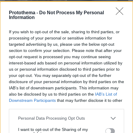
Protothema -
Do Not Process My Personal
Information
If you wish to opt-out of the sale, sharing to third parties, or
processing of your personal or sensitive information for
targeted advertising by us, please use the below opt-out
section to confirm your selection. Please note that after your
opt-out request is processed you may continue seeing
interest-based ads based on personal information utilized by
us or personal information disclosed to third parties prior to
your opt-out. You may separately opt-out of the further
05.08.2026, 19:53
disclosure of your personal information by third parties on the
Ζευγάρι Βρετανών με 3 παιδιά πούλησαν τα πάντα
IAB’s list of downstream participants. This information may
για να αγοράσουν σπίτι στην Αιγιάλεια,
also be disclosed by us to third parties on the
IAB’s List of
καταστράφηκε από την πυρκαγιά λίγο πριν
Downstream Participants
that may further disclose it to other
μετακομίσουν, φωτογραφίες
third parties.
Please note that this website/app uses one or more Google
Personal Data Processing Opt Outs
Δείτε βίντεο: Υποψήφιος
services and may gather and store information including but
Δημοκρατικός σε παραλία της Χαβάης
not limited to your visit or usage behaviour. You may click to
I want to opt-out of the Sharing of my
προκαλεί βρίζοντας γυναίκες, πέφτει