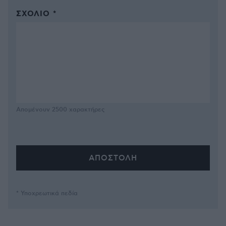
ΣΧΌΛΙΟ *
Απομένουν
2500
χαρακτήρες
* Υποχρεωτικά πεδία