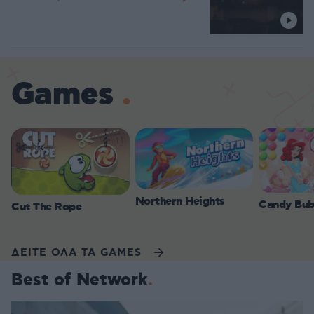
Games
Northern Heights
Candy Bub
Cut The Rope
ΔΕΙΤΕ ΟΛΑ ΤΑ GAMES
Best of Network