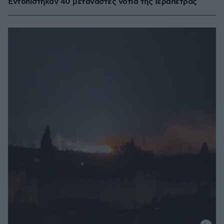
Εντοπίστηκαν 40 μετανάστες νότια της Ιεράπετρας