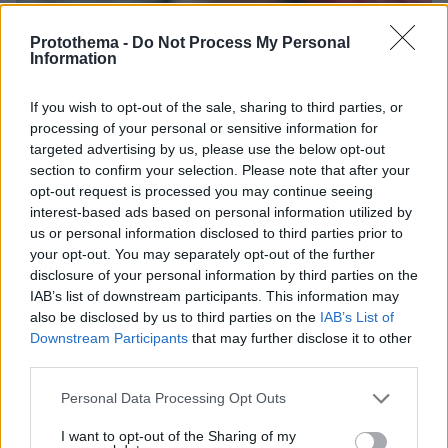
Protothema -
Do Not Process My Personal
Information
If you wish to opt-out of the sale, sharing to third parties, or
processing of your personal or sensitive information for
targeted advertising by us, please use the below opt-out
section to confirm your selection. Please note that after your
opt-out request is processed you may continue seeing
interest-based ads based on personal information utilized by
us or personal information disclosed to third parties prior to
your opt-out. You may separately opt-out of the further
disclosure of your personal information by third parties on the
IAB’s list of downstream participants. This information may
also be disclosed by us to third parties on the
IAB’s List of
Downstream Participants
that may further disclose it to other
third parties.
11
21.07.2026, 15:02
Please note that this website/app uses one or more Google
Θύμα απάτης 79χρονη στη Θεσσαλονίκη: Της άρπαξαν
Personal Data Processing Opt Outs
services and may gather and store information including but
23 χρυσές λίρες και κοσμήματα προσποιούμενοι
υπαλλήλους του ΔΕΔΔΗΕ
not limited to your visit or usage behaviour. You may click to
I want to opt-out of the Sharing of my