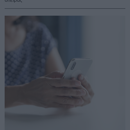
σπείρας