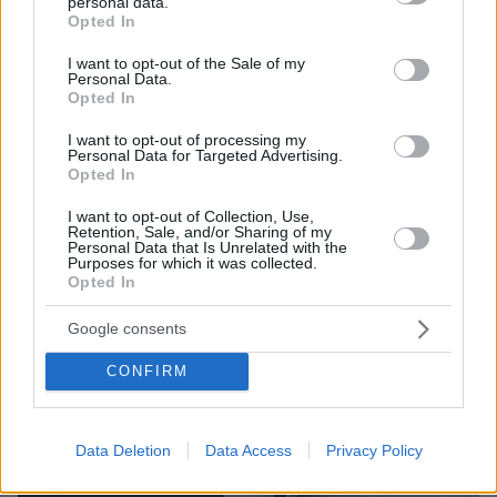
personal data.
grant or deny consent to Google and its third-party tags to
Η γυναίκα κατήγγειλε ότι συνολικά της έκλεψαν 23
Opted In
use your data for below specified purposes in below Google
χρυσές λίρες Αγγλίας, δύο χρυσά ρολόγια, κρεμαστά
consent section.
I want to opt-out of the Sale of my
κοσμήματα, δαχτυλίδια και άλλα χρυσαφικά αξίας
Personal Data.
Opted In
I want to opt-out of processing my
Personal Data for Targeted Advertising.
Opted In
I want to opt-out of Collection, Use,
Retention, Sale, and/or Sharing of my
Personal Data that Is Unrelated with the
Purposes for which it was collected.
Opted In
Google consents
CONFIRM
Data Deletion
Data Access
Privacy Policy