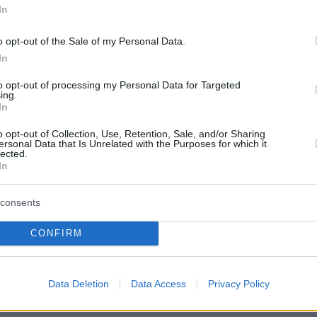
 μετά από διυπουργική σύσκεψη στο Μαξίμου,
In
που εκκρεμεί έχει να κάνει με το αν θα
o opt-out of the Sale of my Personal Data.
χι λαϊκο προσκύνημα στη σορό.
In
 πληροφορίες, αυτό που λένε από την
to opt-out of processing my Personal Data for Targeted
ing.
είναι ότι δεν υπάρχει ζήτημα για
λαϊκό
In
α
στη σορό του τέως βασιλιά Κωνσταντίνου τη
o opt-out of Collection, Use, Retention, Sale, and/or Sharing
ροσθέτουν πάντως ότι δεν υπάρχει πρόβλημα
ersonal Data that Is Unrelated with the Purposes for which it
lected.
νειά του συνεννοηθεί με τη Μητρόπολη ώστε 
In
ραμείνει στο παρεκκλήσι για λίγες ώρες την
consents
κηδείας ώστε κάποιοι να αποτίσουν φόρο
CONFIRM
ηγούσαν κυβερνητικές πηγές είναι ότι
α αποτελούσε αν το προσκύνημα στη σορό
Data Deletion
Data Access
Privacy Policy
ντίνου Γλύξμπουργκ
ήταν τριήμερο, γεγονός