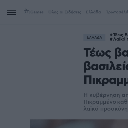
Games
Όλες οι Ειδήσεις
Ελλάδα
Πρωτοσέλι
Τέως Β
ΕΛΛΑΔΑ
Λαϊκό 
Τέως βα
βασιλεί
Πικραμ
Η κυβέρνηση απ
Πικραμμένο
κα
λαϊκό προσκύν