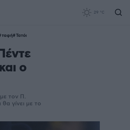
29
°C
ταφή
Τατόι
Πέντε
και ο
με τον Π.
θα γίνει με το