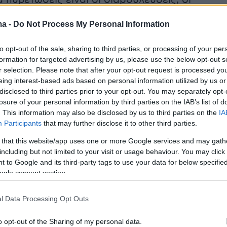
α πυρετώδεις είναι οι διαβουλεύσεις, οι
ες και οι εργασίες (στο
Τατόι
) για την
κηδεία
ma -
Do Not Process My Personal Information
ασιλιά Κωνσταντίνου
τη Δευτέρα
μετά τον
το βράδυ της Τρίτης (10/1) από πολυοργανική
to opt-out of the sale, sharing to third parties, or processing of your per
.
formation for targeted advertising by us, please use the below opt-out s
r selection. Please note that after your opt-out request is processed y
eing interest-based ads based on personal information utilized by us or
ίες όσον αφορά την
κηδεία
αλλά και την
ταφή
disclosed to third parties prior to your opt-out. You may separately opt-
ντίνου Γλύξμπουργκ
(που όπως ανακοινώθηκ
losure of your personal information by third parties on the IAB’s list of
. This information may also be disclosed by us to third parties on the
IA
ς ιδιώτης
), αφορούν τόσο την κυβέρνηση για
Participants
that may further disclose it to other third parties.
φαλείας και τις εργασίες στο Τατόι όσο και
 that this website/app uses one or more Google services and may gath
εια του τέως βασιλιά για τα πρόσωπα που θα
including but not limited to your visit or usage behaviour. You may click 
ν.
 to Google and its third-party tags to use your data for below specifi
ogle consent section.
l Data Processing Opt Outs
το ζήτημα της
ταφής
του τέως βασιλιά
ου που έκλεισε με την ανακοίνωση της
o opt-out of the Sharing of my personal data.