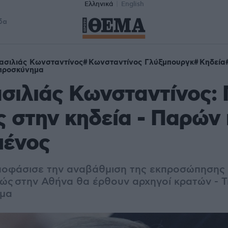
Ελληνικά
English
δα
ασιλιάς Κωνσταντίνος
Κωνσταντίνος Γλύξμπουργκ
Κηδεία
προσκύνημα
σιλιάς Κωνσταντίνος: 
ς στην κηδεία - Παρών 
μένος
οφάσισε την αναβάθμιση της εκπροσώπησης 
θώς
στην Αθήνα θα έρθουν αρχηγοί κρατών - Τι 
ημα