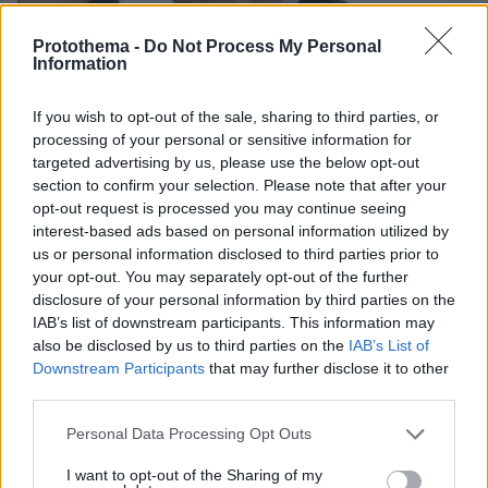
Protothema -
Do Not Process My Personal
Information
If you wish to opt-out of the sale, sharing to third parties, or
processing of your personal or sensitive information for
targeted advertising by us, please use the below opt-out
section to confirm your selection. Please note that after your
opt-out request is processed you may continue seeing
interest-based ads based on personal information utilized by
us or personal information disclosed to third parties prior to
10.01.2023, 22:49
your opt-out. You may separately opt-out of the further
Πέθανε ο τέως βασιλιάς Κωνσταντίνος
disclosure of your personal information by third parties on the
IAB’s list of downstream participants. This information may
also be disclosed by us to third parties on the
IAB’s List of
Downstream Participants
that may further disclose it to other
third parties.
Please note that this website/app uses one or more Google
Personal Data Processing Opt Outs
services and may gather and store information including but
not limited to your visit or usage behaviour. You may click to
I want to opt-out of the Sharing of my