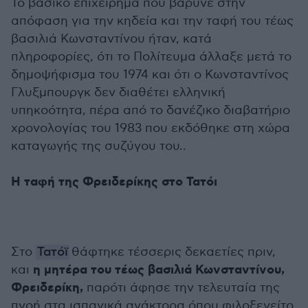
Το βασικό επιχείρημα που βάρυνε στην
απόφαση για την κηδεία και την ταφή του τέως
βασιλιά Κωνσταντίνου ήταν, κατά
πληροφορίες, ότι το Πολίτευμα άλλαξε μετά το
δημοψήφισμα του 1974 και ότι ο Κωνσταντίνος
Γλυξμπουργκ δεν διαθέτει ελληνική
υπηκοότητα, πέρα από το δανέζικο διαβατήριο
χρονολογίας του 1983 που εκδόθηκε στη χώρα
καταγωγής της συζύγου του..
Η ταφή της Φρειδερίκης στο Τατόι
Στο
Τατόϊ
θάφτηκε τέσσερις δεκαετίες πριν,
η μητέρα του τέως βασιλιά Κωνσταντίνου,
και
Φρειδερίκη,
παρότι άφησε την τελευταία της
πνοή στα ισπανικά ανάκτορα όπου φιλοξενείτο