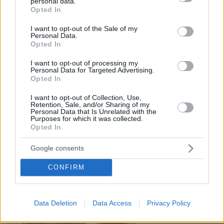
personal data.
grant or deny consent to Google and its third-party tags to
Opted In
use your data for below specified purposes in below Google
consent section.
I want to opt-out of the Sale of my
Personal Data.
Opted In
I want to opt-out of processing my
Personal Data for Targeted Advertising.
Opted In
I want to opt-out of Collection, Use,
Retention, Sale, and/or Sharing of my
Personal Data that Is Unrelated with the
Purposes for which it was collected.
Opted In
Google consents
11.01.2023, 11:26
Η επίσημη ανακοίνωση της οικογένειας του τέως βασιλιά
CONFIRM
Κωνσταντίνου για τον θάνατό του
Data Deletion
Data Access
Privacy Policy