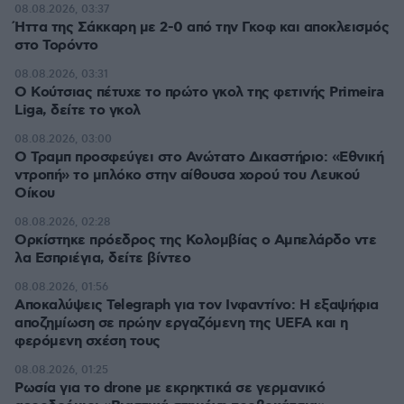
08.08.2026, 03:37
Ήττα της Σάκκαρη με 2-0 από την Γκοφ και αποκλεισμός
στο Τορόντο
08.08.2026, 03:31
Ο Κούτσιας πέτυχε το πρώτο γκολ της φετινής Primeira
Liga, δείτε το γκολ
08.08.2026, 03:00
Ο Τραμπ προσφεύγει στο Ανώτατο Δικαστήριο: «Εθνική
ντροπή» το μπλόκο στην αίθουσα χορού του Λευκού
Οίκου
08.08.2026, 02:28
Ορκίστηκε πρόεδρος της Κολομβίας ο Αμπελάρδο ντε
λα Εσπριέγια, δείτε βίντεο
08.08.2026, 01:56
Αποκαλύψεις Telegraph για τον Ινφαντίνο: Η εξαψήφια
αποζημίωση σε πρώην εργαζόμενη της UEFA και η
φερόμενη σχέση τους
08.08.2026, 01:25
Ρωσία για το drone με εκρηκτικά σε γερμανικό