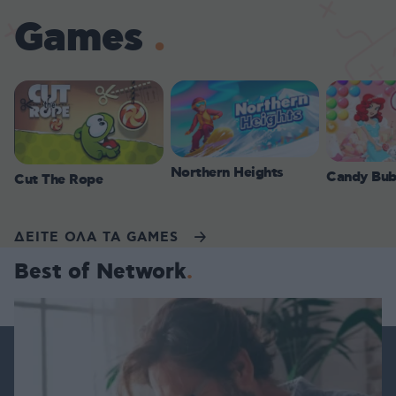
Games
Northern Heights
Candy Bub
Cut The Rope
ΔΕΙΤΕ ΟΛΑ ΤΑ GAMES
Best of Network