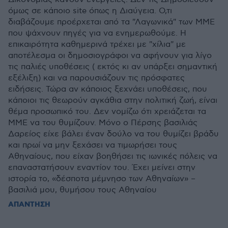
όμως σε κάποιο site όπως η Διαύγεια. Ο,τι
διαβάζουμε προέρχεται από τα "Λαγωνικά" των ΜΜΕ
που ψάχνουν πηγές για να ενημερωθούμε. Η
επικαιρότητα καθημερινά τρέχει με "χίλια" με
αποτέλεσμα οι δημοσιογράφοι να αφήνουν για λίγο
τις παλιές υποθέσεις ( εκτός κι αν υπάρξει σημαντική
εξέλιξη) και να παρουσιάζουν τις πρόσφατες
ειδήσεις. Τώρα αν κάποιος ξεχνάει υποθέσεις, που
κάποιοι τις θεωρούν αγκάθια στην πολιτική ζωή, είναι
θέμα προσωπικό του. Δεν νομίζω ότι χρειάζεται τα
ΜΜΕ να του θυμίζουν. Μόνο ο Πέρσης βασιλιάς
Δαρείος είχε βάλει έναν δούλο να του θυμίζει βράδυ
και πρωί να μην ξεχάσει να τιμωρήσει τους
Αθηναίους, που είχαν βοηθήσει τις ιωνικές πόλεις να
επαναστατήσουν εναντίον του. Έχει μείνει στην
ιστορία το, «δέσποτα μέμνησο των Αθηναίων» –
βασιλιά μου, θυμήσου τους Αθηναίου
ΑΠΑΝΤΗΣΗ