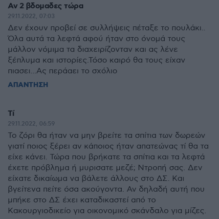
Αν 2 βδομαδες τώρα
29.11.2022, 07:03
Δεν έχουν προβεί σε συλλήψεις πέταξε το πουλάκι..
Όλα αυτά τα λεφτά αφού ήταν στο όνομά τους
μάλλον νόμιμα τα διαχειρίζονταν και ας λένε
ξέπλυμα και ιστορίες.Τόσο καιρό θα τους είχαν
πιασει...Ας περάαει το σχόλιο
ΑΠΑΝΤΗΣΗ
Τί
29.11.2022, 06:59
Το ζόρι θα ήταν να μην βρείτε τα σπίτια των δωρεών
γιατί ποιος ξέρει αν κάποιος ήταν απατεώνας τί θα τα
είχε κάνει. Τώρα που βρήκατε τα σπίτια και τα λεφτά
έχετε πρόβλημα ή μυρισατε μεζέ; Ντροπή σας. Δεν
είχατε δικαίωμα να βάλετε άλλους στο ΔΣ. Και
βγείτενα πείτε όσα ακούγοντα. Αν δηλαδή αυτή που
μπήκε στο ΔΣ έχει καταδικαστεί από το
Κακουργιοδικείο για οικονομικό σκάνδαλο για μίζες.