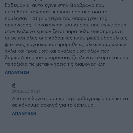
ξοδεψαν κι αυτο εγινε στην Βραβρωνα που
υποτιθεται χαλασαν περισσοτερα απο οσα το
πουλησαν... στην μητερα του υπαρχηγου της
οργανωσης.Η ανακαινιση του κτιριου που εγινε δομη
στον Κολωνο εμφανιζεται παρα πολυ υπερτιμημενη
οπως και ολες οι οικοδομικες ηλεκτρικες υδραυλικες
ψυκτικες εργασιες και προμηθειες υλικων συσκευων
αλλα και τροφιμων και αναλωσιμων ολων των
δομων.Απο οπου μπορουσαν ξεπλεναν ακομα και απο
τα ταξιδια τις μετακινησεις τις διαμονες κλπ.
ΑΠΑΝΤΗΣΗ
@
29.11.2022, 09:24
Από την λογική σου και την ορθογραφία πρέπει να
σε κάνουμε αρχηγό για το ξέπλυμα.
ΑΠΑΝΤΗΣΗ