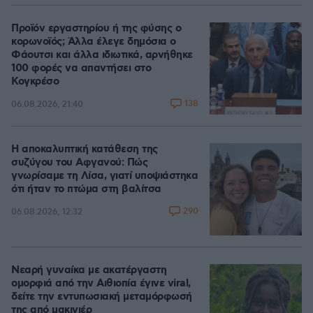
Προϊόν εργαστηρίου ή της φύσης ο
κορωνοϊός; Άλλα έλεγε δημόσια ο
Φάουτσι και άλλα ιδιωτικά, αρνήθηκε
100 φορές να απαντήσει στο
Κογκρέσο
138
06.08.2026, 21:40
Η αποκαλυπτική κατάθεση της
συζύγου του Αφγανού: Πώς
γνωρίσαμε τη Λίσα, γιατί υποψιάστηκα
ότι ήταν το πτώμα στη βαλίτσα
290
06.08.2026, 12:32
Νεαρή γυναίκα με ακατέργαστη
ομορφιά από την Αιθιοπία έγινε viral,
δείτε την εντυπωσιακή μεταμόρφωσή
της από μακιγιέρ