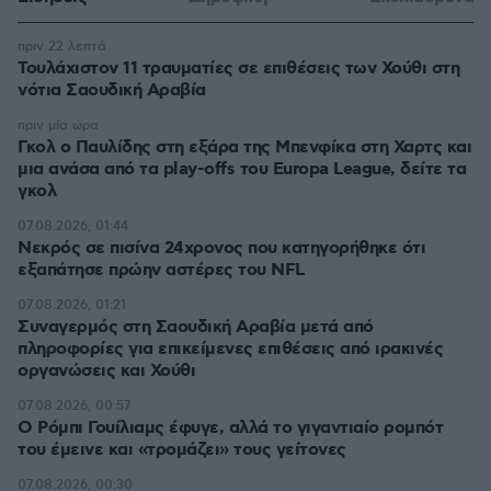
πριν 22 λεπτά
Τουλάχιστον 11 τραυματίες σε επιθέσεις των Χούθι στη
νότια Σαουδική Αραβία
πριν μία ώρα
Γκολ ο Παυλίδης στη εξάρα της Μπενφίκα στη Χαρτς και
μια ανάσα από τα play-offs του Europa League, δείτε τα
γκολ
07.08.2026, 01:44
Νεκρός σε πισίνα 24χρονος που κατηγορήθηκε ότι
εξαπάτησε πρώην αστέρες του NFL
07.08.2026, 01:21
Συναγερμός στη Σαουδική Αραβία μετά από
πληροφορίες για επικείμενες επιθέσεις από ιρακινές
οργανώσεις και Χούθι
07.08.2026, 00:57
Ο Ρόμπι Γουίλιαμς έφυγε, αλλά το γιγαντιαίο ρομπότ
του έμεινε και «τρομάζει» τους γείτονες
07.08.2026, 00:30