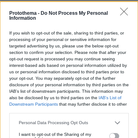
Ναι κουβαλάει στον Σταυρό του
Protothema -
Do Not Process My Personal
29.11.2022, 08:08
Information
Με Porsche και Mercedes και τον πάει και
κρουαζιέρα στις Βαλβίδες.
If you wish to opt-out of the sale, sharing to third parties, or
ΑΠΑΝΤΗΣΗ
processing of your personal or sensitive information for
targeted advertising by us, please use the below opt-out
section to confirm your selection. Please note that after your
Όλα ξεκίνησαν
opt-out request is processed you may continue seeing
29.11.2022, 05:53
interest-based ads based on personal information utilized by
Από μια στημένη καταγγελία του 19χρονου που το
us or personal information disclosed to third parties prior to
καλοκαίρι του 2021 ήταν 16χρονος και που κανείς δεν
your opt-out. You may separately opt-out of the further
θα τον έπαιρνε ποτέ όχι σπίτι του να τον μεγαλώσει,
disclosure of your personal information by third parties on the
αλλά ούτε να του καθαρίσει την αυλή του....
IAB’s list of downstream participants. This information may
Πουλημένα κορμιά, δολοφόνοι χαρακτήρων!
also be disclosed by us to third parties on the
IAB’s List of
Downstream Participants
that may further disclose it to other
ΑΠΑΝΤΗΣΗ
third parties.
Pol
Please note that this website/app uses one or more Google
Personal Data Processing Opt Outs
29.11.2022, 06:08
services and may gather and store information including but
Έφαγες και συ και ταραχτηκες;
not limited to your visit or usage behaviour. You may click to
I want to opt-out of the Sharing of my