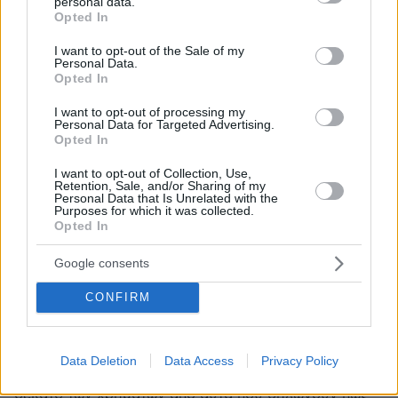
personal data.
grant or deny consent to Google and its third-party tags to
ΑΠΑΝΤΗΣΗ
Opted In
use your data for below specified purposes in below Google
consent section.
I want to opt-out of the Sale of my
Χοχιχοοχ
Personal Data.
Opted In
29.11.2022, 00:54
Πάτερ Γκομένιος
I want to opt-out of processing my
Personal Data for Targeted Advertising.
ΑΠΑΝΤΗΣΗ
Opted In
I want to opt-out of Collection, Use,
Μεταξυ μας
Retention, Sale, and/or Sharing of my
Personal Data that Is Unrelated with the
29.11.2022, 00:26
Purposes for which it was collected.
Οι πεταμενες στα σκουπιδια εικονικες αποδειξεις
Opted In
προμηθειων και παροχων υπηρεσιων μαρτυρησαν το
ελαχιστο ειδος ξεπλυματος που εμφανιζουν ψευτικα
Google consents
εξοδα που δεν υπερβαινουν το οριο υποχρεωτικων
πληρωμων μεσω τραπεζων.Ενα αλλο ειδος
CONFIRM
ξεπλυματος ειναι οταν αγοραζουν με δανεια και
καθε δοση ισοδυναμει με ολα τα νομιμα μηνιαια
εσοδα τους και τα χοντρα ξεπλυματα ειναι με αγορες
Data Deletion
Data Access
Privacy Policy
ημιτελων κτιριων που τα ολοκληρωνουν με το ενα
δεκατο των χρηματων απο αυτα που δηλωνουν πως