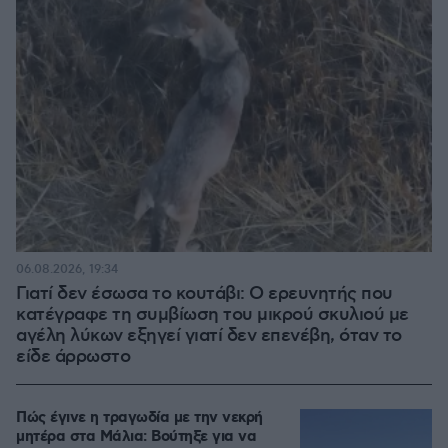
06.08.2026, 19:34
Γιατί δεν έσωσα το κουτάβι: Ο ερευνητής που
κατέγραφε τη συμβίωση του μικρού σκυλιού με
αγέλη λύκων εξηγεί γιατί δεν επενέβη, όταν το
είδε άρρωστο
Πώς έγινε η τραγωδία με την νεκρή
μητέρα στα Μάλια: Βούτηξε για να