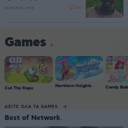
376
06.08.2026, 09:18
Games
Northern Heights
Candy Bub
Cut The Rope
ΔΕΙΤΕ ΟΛΑ ΤΑ GAMES
Best of Network