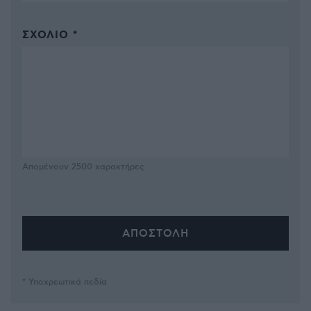
ΣΧΌΛΙΟ *
Απομένουν
2500
χαρακτήρες
* Υποχρεωτικά πεδία