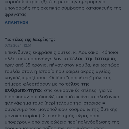
παραδοθεί τρία, (3), έτη μετά την ημερομηνία
υπογραφής της σχετικής σύμβασης κατασκευής της
φρεγάτας.
ΑΠΑΝΤΗΣΗ
“𝜏𝜊 𝜏έ𝜆𝜊ς 𝜏𝜂ς 𝛪𝜎𝜏𝜊𝜌ί𝛼ς”;;;
07.12.2024, 12:51
Επικίνδυνες εκφράσεις αυτές, κ. Λουκάκο! Κάποιοι
άλλοι που προανήγγειλαν το 𝞃έ𝝺𝝾ς 𝞃𝝶ς 𝝞𝞂𝞃𝝾𝞀ί𝝰ς
πριν από 35 χρόνια, πήγαν στον κουβά, και ως τώρα
τουλάχιστον, η Ιστορία που χαίρει άκρας υγείας,
καγχάζει μαζί τους. Οι ίδιοι "προφήτες" μάλιστα,
σήμερα φλερτάρουν με το 𝞃έ𝝺𝝾ς 𝞃𝝶ς
𝝰𝝼𝝷𝞀𝞈𝝿ό𝞃𝝶𝞃𝝰ς στις ουκρανικές στέπες, για να
διασώσουν ό,τι διασώζεται από εκείνο το αλαζονικό
φληνάφημα τους (περί τέλους της ιστορίας =
συνώνυμο του μονοπολικού κόσμου & της δυτικής
μονοκρατορίας). Στα καθ' ημάς τώρα, όσοι
υποφέρουν από ονειρώξεις περί παλινόρθωσης της
προμνημονιακής τάξης των πραγμάτων, ίσως