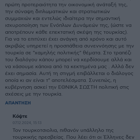
πρώτη προτεραιότητα την οικονομική ανάταξή της,
την σύναψη διπλωματικών και στρατιωτικών
συμμαχιών και εντελώς ιδιαίτερα την σημαντική
ισχυροποίηση των Ενόπλων Δυνάμεών της, (ώστε να
αποτρέπουν κάθε επεκτατική σκέψη της τουρκίας).
Για να το επιτύχει έχει ανάγκη από χρόνο και αυτό
ακριβώς υπηρετεί η προσπάθεια συνεννόησης με την
τουρκία σε "χαμηλής πολιτικής" θέματα. Στο τραπέζι
του διαλόγου κάπου μπορεί να κερδίσουμε αλλά και
να χάσουμε κάποια από τα κεκτημένα μας . Αλλά δεν
έχει σημασία. Αυτή τη στιγμή επιβάλλεται ο διάλογος
οποία κι αν είναι τ" αποτελέσματα. Συνεπώς, η
κυβέρνηση ασκεί την ΕΘΝΙΚΑ ΣΩΣΤΗ πολιτική στις
σχέσεις με την τουρκία.
ΑΠΑΝΤΗΣΗ
Κόψτε
07.12.2024, 15:13
Τον τουρκοτσιολια, πιθανόν υπάλληλο της
τουρκικής πρεσβείας. Που λέει ότι οι Έλληνες δεν