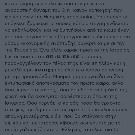
καταπόνηση των πολιτών από την μειωμένη
αγοραστική δύναμη του & η "κανονικοποίηση" των
φαινομένων της θεσμικής χρεοκοπίας, δημιουργούν
υπόγειες ζυμώσεις οι οποίες κάποια στιγμή ενδέχεται
να εκδηλωθούν, και να ξυπνήσουν από το κώμα έναν
λαό που αργοπεθαίνει (δημογραφικό + διευρυνόμενο
χάσμα οικονομικής ανάπτυξης συγκριτικά με αυτήν
της Τουρκίας). Ένα άλλο χαρακτηριστικό της Ιστορίας
(εκτός από το ότι 𝞂𝝿ά𝝴𝝸 𝝿𝝺ά𝝹𝝰 με όσους
προαναγγέλουν τον τέλος της), είναι επιπλέον και η
μεγαλύτερη 𝝰𝝼𝞃𝝾𝞆ή που έχει στο χρόνο σε σχέση
με την προπαγάνδα. Μπορεί η προπαγάνδα να δίνει
εντυπωσιακά αποτελέσματα τον πρώτο καιρό, αλλά
όσο περνάει ο καιρός, τόσο θα εξασθενεί η δική της
φωνή και θα ακούγεται σαφέστερα η άποψη της
Ιστορίας. Όσο περνάει ο καιρός, τόσο θα έρχονται
στο φως της δημοσιότητας αρχεία, θα κυκλοφορούν
απομνημονεύματα, κ.ό.κ. που θα στέλνουν στην
υψικάμινο της ιστορίας κίβδηλα αφηγήματα με τα
οποία γαλουχήθηκαν οι Έλληνες τα τελευταία 10