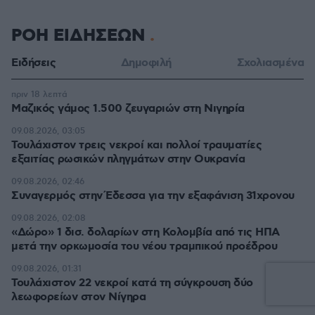
ΡΟΗ ΕΙΔΗΣΕΩΝ
Ειδήσεις
Δημοφιλή
Σχολιασμένα
πριν 18 λεπτά
Μαζικός γάμος 1.500 ζευγαριών στη Νιγηρία
09.08.2026, 03:05
Τουλάχιστον τρεις νεκροί και πολλοί τραυματίες
εξαιτίας ρωσικών πληγμάτων στην Ουκρανία
09.08.2026, 02:46
Συναγερμός στην Έδεσσα για την εξαφάνιση 31χρονου
09.08.2026, 02:08
«Δώρο» 1 δισ. δολαρίων στη Κολομβία από τις ΗΠΑ
μετά την ορκωμοσία του νέου τραμπικού προέδρου
09.08.2026, 01:31
Τουλάχιστον 22 νεκροί κατά τη σύγκρουση δύο
λεωφορείων στον Νίγηρα