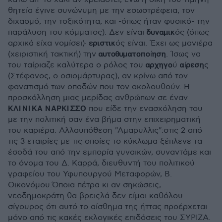
θητεία έγινε συνώνυμη με την εσωστρέφεια, τον
διχασμό, την τοξικότητα, και -όπως ήταν φυσικό- την
παράλυση του κόμματος). Δεν είναι 𝝳𝞄𝝼𝝰𝝻𝝸𝝹ός (όπως
αρχικά είχα νομίσει)· 𝝴𝞀𝝸𝞂𝞃𝝸𝝹ός είναι. Έχει ως μανιέρα
(χειριστική τακτική) την 𝝰𝞄𝞃𝝾𝝷𝞄𝝻𝝰𝞃𝝾𝝿𝝾ί𝝶𝞂𝝶. Ίσως να
του ταίριαζε καλύτερα ο ρόλος του 𝝰𝞀𝞆𝝶𝝲𝝾ύ 𝝰ί𝞀𝝴𝞂𝝶ς
(Στέφανος, ο οσιομάρτυρας), αν κρίνω από τον
φανατισμό των οπαδών που τον ακολουθούν. Η
προσκόλληση μιας μερίδας ανθρώπων σε έναν
𝝟𝝠𝝞𝝢𝝞𝝟𝝖 𝝢𝝖𝝦𝝟𝝞𝝨𝝨𝝤 που είδε την ενασχόληση του
με την πολιτική σαν ένα βήμα στην επιχειρηματική
του καριέρα. Αλλαυπόθεση "Αμαρυλλις":στις 2 από
τις 3 εταιρίες με τις οποίες το κύκλωμα ξέπλενε τα
έσοδά του από την εμπορία γυναικών, συναντάμε και
το όνομα του Δ. Καρρά, διευθυντή του πολιτικού
γραφείου του Υφυπουργού Μεταφορών, Β.
Οικονόμου.Όποια πέτρα κι αν σηκώσεις,
νεοδημοκράτη θα βρειςλά δεν είμαι καθόλου
σίγουρος ότι αυτό το αίσθημα της ήττας προέρχεται
μόνο από τις κακές εκλογικές επιδόσεις του ΣΥΡΙΖΑ.