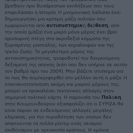
βρεθούν προ δυσάρεστων εκπλήξεων που τους
επιφυλάσσει η Ιστορία. Η μνημονιακή λαίλαπα έχει
δημιουργήσει μια κρίσιμη μάζα πολιτών που
εμφορούνται από 𝝰𝝼𝞃𝝸𝞂𝞄𝞂𝞃𝝶𝝻𝝸𝝹ή 𝝳𝝸ά𝝷𝝴𝞂𝝶, από
την οποία (μάζα) ένα μικρό μόνο μέρος έχει βρει
προσωρινή στέγη στα ακροδεξιά κόμματα της
ξυρισμένης μασχάλης, των κηραλοιφών και της
τρελο-Ζωής. Το μεγαλύτερο μέρος της
αντισυστημικότητας, τροφοδοτεί την διογκούμενη
δεξαμενή της αποχής (κάτι που δεν υπήρχε σε αυτόν
τον βαθμό προ του 2009). Μην βάζετε στοίχημα για
το πως θα συμπεριφερθεί στο μέλλον αυτή η μάζα. Η
επανακινητοποίηση ακόμη και μικρού μέρους της,
μπορεί να προκαλέσει τεκτονικές αλλαγές στον
σημερινό πολιτικό χάρτη. Η παρουσία του 𝝥𝝾𝝺ά𝝹𝝶
στην Κουμουνδούρου εξασφαλίζει ότι ο ΣΥΡΙΖΑ θα
είναι παρών σε ενδεχόμενες αλλαγές μεγάλης
κλίμακας, για την πυροδότηση των οποίων δεν
απαιτούνται τα πολλά ρίχτερ ενός σεισμού
ισοδύναμου με χρεοκοπία κράτους. Η χρόνια