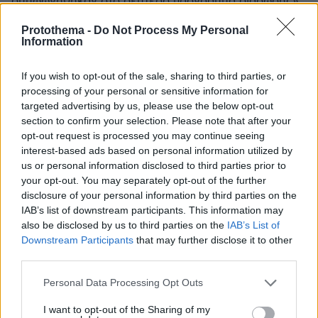
συμφωνήθηκαν στο δεύτερο πρόγραμμα διάσωσης».
𝝩𝝸 𝝺έ𝝼𝝴 𝞃𝝰 𝝿𝝰𝝿𝝰𝝲𝝰𝝺ά𝝹𝝸𝝰: «Το mail Χαρδούβελη θα
Protothema -
Do Not Process My Personal
μας έβγαζε από τα Μνημόνια». 𝟮)𝝩𝝸 𝝴ί𝝿𝝴 𝝶 𝝡έ𝞀𝝹𝝴𝝺
Information
(𝝲𝝸𝝰 𝞃𝝾 𝝳𝝶𝝻𝝾𝞇ή𝞅𝝸𝞂𝝻𝝰): «το δημοψήφισμα ήταν
αποτέλεσμα ενός αιφνιδιαστικού, αλλά
If you wish to opt-out of the sale, sharing to third parties, or
προμελετημένου ελιγμού». 𝝩𝝸 𝝺έ𝝼𝝴 𝞃𝝰
processing of your personal or sensitive information for
𝝿𝝰𝝿𝝰𝝲𝝰𝝺ά𝝹𝝸𝝰: «ο Τσίπρας έπαιξε τη χώρα στα
targeted advertising by us, please use the below opt-out
ζάρια». 𝟯)𝝩𝝸 𝝴ί𝝿𝝴 𝝶 𝝡έ𝞀𝝹𝝴𝝺 (𝝲𝝸𝝰 𝞃𝝾 𝝳𝝶𝝻𝝾𝞇ή𝞅𝝸𝞂𝝻𝝰
section to confirm your selection. Please note that after your
𝗜𝗜): «η διεξαγωγή δημοψηφίσματος ήταν για το
opt-out request is processed you may continue seeing
συμφωνηθέν πρόγραμμα». 𝝩𝝸 𝝺έ𝝼𝝴 𝞃𝝰
interest-based ads based on personal information utilized by
𝝿𝝰𝝿𝝰𝝲𝝰𝝺ά𝝹𝝸𝝰: «το δημοψήφισμα ήταν ναι ή όχι στο
us or personal information disclosed to third parties prior to
Ευρώ, επομένως επεδίωξε (εφόσον στήριξε το ΟΧΙ)
your opt-out. You may separately opt-out of the further
να μας βγάλει από το ευρώ». 𝟰)𝝩𝝸 𝝴ί𝝿𝝴 𝝶 𝝡έ𝞀𝝹𝝴𝝺
disclosure of your personal information by third parties on the
(𝝲𝝸𝝰 𝞃𝝰 𝝡𝝼𝝶𝝻ό𝝼𝝸𝝰): «η ΕΕ είχε καταφέρει να "σωθεί"
IAB’s list of downstream participants. This information may
από το ελληνικό πρόβλημα ήδη από την περίοδο του
also be disclosed by us to third parties on the
IAB’s List of
πρώτου μνημονίου. Η μόνη απροστάτευτη απέναντι
Downstream Participants
that may further disclose it to other
στη χρεοκοπία ήταν η Ελλάδα, και παρέμεινε έτσι
third parties.
μέχρι το καλοκαίρι του 2015». 𝝩𝝸 𝝺έ𝝼𝝴 𝞃𝝰
Please note that this website/app uses one or more Google
𝝿𝝰𝝿𝝰𝝲𝝰𝝺ά𝝹𝝸𝝰: «τα μνημόνια έσωσαν την Ελλάδα».
Personal Data Processing Opt Outs
services and may gather and store information including but
𝟱)𝝩𝝸 𝝳𝝴𝝼 𝝴ί𝝿𝝴 𝝶 𝝡έ𝞀𝝹𝝴𝝺; Για την κωλοτούμπα. 𝝩𝝸
not limited to your visit or usage behaviour. You may click to
I want to opt-out of the Sharing of my
𝝽𝝴𝞆𝝼𝝾ύ𝝼 𝞃𝝰 𝝿𝝰𝝿𝝰𝝲𝝰𝝺ά𝝹𝝸𝝰; Ότι μετά την