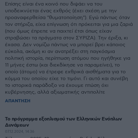
Επίσης είναι ένα κοινό που διψάει να του
υποδεικνύεται ένας εχθρός (έχει σχέση με την
προαναφερθείσα "θυματοποίηση"). Εγώ πάντως όταν
τον στήριζα, είχα επίγνωση ότι πρόκειται για μια ζαριά
(που όμως έπρεπε να παιχτεί έτσι όπως είχαν
στραβώσει τα πράγματα στον ΣΥΡΙΖΑ). Την έριξα, κι
έχασα. Δεν νομίζω πάντως να μπορεί βρει κάποιος
εύκολα, ακόμη κι αν ανατρέξει στη παγκόσμια
πολιτική ιστορία, περίπτωση ατόμου που ηγήθηκε για
11 μήνες έστω (και διεκδίκησε να παραμείνει), το
οποίο (άτομο) να έτρεφε εχθρικά αισθήματα για το
κόμμα του οποίου είχε το τιμόνι. Γι αυτό και συνέβη
το ιστορικά παράδοξο να έχουμε πτώση όχι
κυβέρνησης, αλλά αξιωματικής αντιπολίτε
ΑΠΑΝΤΗΣΗ
Το πρόγραμμα εξοπλισμού των Ελληνικών Ενόπλων
Δυνάμεων
07.12.2024, 14:36