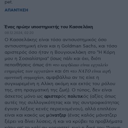
pet.
ΑΠΑΝΤΗΣΗ
Ένας πρώην υποστηρικτής του Κασσελάκη
08.12.2024, 02:20
Ο Κασσελάκης είναι τόσο αντισυστημικός όσο
αντισυστημική είναι και η Goldman Sachs, και τόσο
αριστερός όσο ήταν η Βουγιουκλάκη στο "Η Κόρη
μου η Σοσιαλίστρια" (ίσως πάλι και όχι, διότι
πεποιθήσεις όπως ότι «𝜏𝜊 𝜅𝜀𝜑ά𝜆𝛼𝜄𝜊 𝜀ί𝜈𝛼𝜄 𝜀𝜌𝛾𝛼𝜆𝜀ί𝜊
𝜀𝜐𝜂𝜇𝜀𝜌ί𝛼ς 𝜏𝜔𝜈 𝜀𝜌𝛾𝛼𝜏ώ𝜈» και ότι «𝜏𝜊 𝛮𝛢𝛵𝛰 𝜀ί𝜈𝛼𝜄 𝜄𝜀𝜌ή
𝛼𝜇𝜐𝜈𝜏𝜄𝜅ή 𝜎𝜐𝜇𝜇𝛼𝜒ί𝛼», αμφιβάλλω αν τις είχε η
συγχωρεμένη η Αλίκη ακόμη και εκτός του ρόλου
της, στη πραγματική της ζωή). Ο τύπος, δεν είναι
άσχετος μόνο ως 𝝰𝞀𝝸𝞂𝞃𝝴𝞀ός 𝝿𝝾𝝺𝝸𝞃𝝸𝝹ός (αξίες όπως
αυτές της συλλογικότητας και της συντροφικότητας
έγιναν λέξεις κενές περιεχομένου), αλλά επιπλέον
είναι και κακός ως 𝝻ά𝝼𝝰𝞃𝝵𝝴𝞀 (ένας καλός μάνατζερ
ξέρει να δίνει λύσεις, ή και να κρύβει τα προβλήματα
κάτω απ' το χαλί αν χρειαστεί, ενώ η δική του 11μηνη