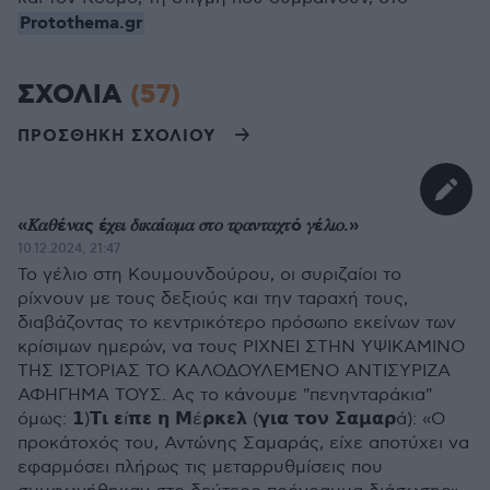
Protothema.gr
ΣΧΟΛΙΑ
(57)
ΠΡΟΣΘΗΚΗ ΣΧΟΛΙΟΥ
«𝛫𝛼𝜃έ𝜈𝛼ς έ𝜒𝜀𝜄 𝛿𝜄𝜅𝛼ί𝜔𝜇𝛼 𝜎𝜏𝜊 𝜏𝜌𝛼𝜈𝜏𝛼𝜒𝜏ό 𝛾έ𝜆𝜄𝜊.»
10.12.2024, 21:47
Το γέλιο στη Κουμουνδούρου, οι συριζαίοι το
ρίχνουν με τους δεξιούς και την ταραχή τους,
διαβάζοντας το κεντρικότερο πρόσωπο εκείνων των
κρίσιμων ημερών, να τους ΡΙΧΝΕΙ ΣΤΗΝ ΥΨΙΚΑΜΙΝΟ
ΤΗΣ ΙΣΤΟΡΙΑΣ ΤΟ ΚΑΛΟΔΟΥΛΕΜΕΝΟ ΑΝΤΙΣΥΡΙΖΑ
ΑΦΗΓΗΜΑ ΤΟΥΣ. Ας το κάνουμε "πενηνταράκια"
όμως: 𝟭)𝝩𝝸 𝝴ί𝝿𝝴 𝝶 𝝡έ𝞀𝝹𝝴𝝺 (𝝲𝝸𝝰 𝞃𝝾𝝼 𝝨𝝰𝝻𝝰𝞀ά): «Ο
προκάτοχός του, Αντώνης Σαμαράς, είχε αποτύχει να
εφαρμόσει πλήρως τις μεταρρυθμίσεις που