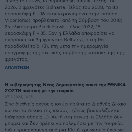
Τέλος του 2025, 13 αεροσκάφη Rafale. Τέλος του
2026, 2 φρεγάτες Belharra. Τέλος του 2028, τα 83
αεροσκάφη F - 16 εκσυγχρονισμένα στην έκδοση
Viper,(όπως προβλέπεται από τη Σύμβαση του 2018)
25 ελικόπτερα Black Hawk. Τέλος 2032, 18
αεροσκάφη F - 35. Εάν η Ελλάδα αποφασίσει να
αγοράσει και 3η φρεγάτα Belharra, αυτή θα
παραδοθεί τρία, (3), έτη μετά την ημερομηνία
υπογραφής της σχετικής σύμβασης κατασκευής της
φρεγάτας.
ΑΠΑΝΤΗΣΗ
Η κυβέρνηση της Νέας Δημοκρατίας ασκεί την ΕΘΝΙΚΑ
ΣΩΣΤΗ πολιτική με την τουρκία.
07.12.2024, 14:35
Στις διεθνείς σχέσεις ισχύει πρώτα το Διεθνές Δίκαιο
και όχι το Δίκαιο της ισχύος , (όπως βαυκαλίζονται
διάφοροι αδαείς ...). Αυτή στη στιγμή, η Ελλάδα δεν
μπορεί και δεν πρέπει να πολεμήσει με την τουρκία,
διότι προερχόμενη από μια 10ετή χρεωκοπία έχει ως