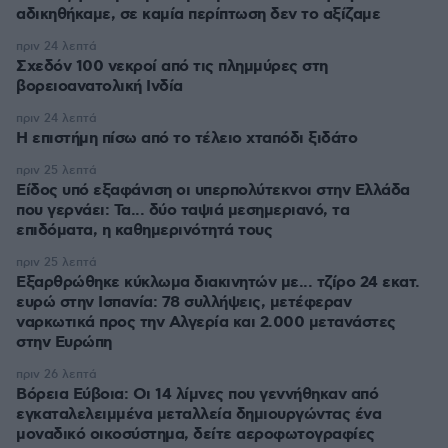
αδικηθήκαμε, σε καμία περίπτωση δεν το αξίζαμε
πριν 24 λεπτά
Σχεδόν 100 νεκροί από τις πλημμύρες στη
βορειοανατολική Ινδία
πριν 24 λεπτά
Η επιστήμη πίσω από το τέλειο χταπόδι ξιδάτο
πριν 25 λεπτά
Είδος υπό εξαφάνιση οι υπερπολύτεκνοι στην Ελλάδα
που γερνάει: Τα... δύο ταψιά μεσημεριανό, τα
επιδόματα, η καθημερινότητά τους
πριν 25 λεπτά
Εξαρθρώθηκε κύκλωμα διακινητών με... τζίρο 24 εκατ.
ευρώ στην Ισπανία: 78 συλλήψεις, μετέφεραν
ναρκωτικά προς την Αλγερία και 2.000 μετανάστες
στην Ευρώπη
πριν 26 λεπτά
Βόρεια Εύβοια: Οι 14 λίμνες που γεννήθηκαν από
εγκαταλελειμμένα μεταλλεία δημιουργώντας ένα
μοναδικό οικοσύστημα, δείτε αεροφωτογραφίες