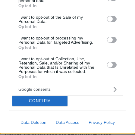
personal data.
grant or deny consent to Google and its third-party tags to
* Υποχρεωτικά πεδία
Opted In
use your data for below specified purposes in below Google
consent section.
I want to opt-out of the Sale of my
Personal Data.
Opted In
ΡΟΗ ΕΙΔΗΣΕΩΝ
I want to opt-out of processing my
Ειδήσεις
Δημοφιλή
Σχολιασμένα
Personal Data for Targeted Advertising.
Opted In
πριν 12 λεπτά
I want to opt-out of Collection, Use,
Από το «φυτώριο» της Ουκρανίας στα καρτέλ της
Retention, Sale, and/or Sharing of my
Personal Data that Is Unrelated with the
Κολομβίας: Αντάρτες και μέλη συμμοριών
Purposes for which it was collected.
εκπαιδεύονται στον πόλεμο των drones
Opted In
πριν 12 λεπτά
Συνελήφθη σε προαύλιο σχολείου στο Μαρούσι
Google consents
35χρονος για διακίνηση ναρκωτικών
CONFIRM
πριν 23 λεπτά
Fisherman sandals: Tα ωραιότερα ζευγάρια για το
καλοκαίρι 2026
Data Deletion
Data Access
Privacy Policy
πριν 23 λεπτά
Ακύλας για τη 10η θέση στη Eurovision: Σίγουρα