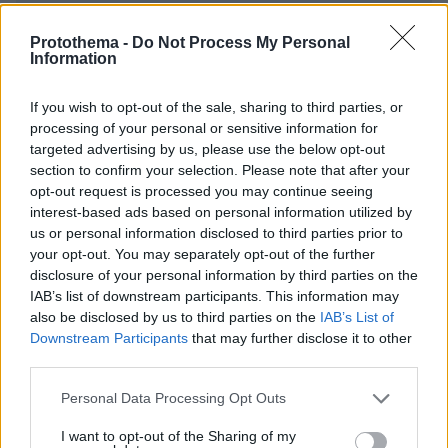
Protothema -
Do Not Process My Personal
Information
ΣΧΌΛΙΟ *
If you wish to opt-out of the sale, sharing to third parties, or
processing of your personal or sensitive information for
targeted advertising by us, please use the below opt-out
section to confirm your selection. Please note that after your
opt-out request is processed you may continue seeing
interest-based ads based on personal information utilized by
us or personal information disclosed to third parties prior to
your opt-out. You may separately opt-out of the further
disclosure of your personal information by third parties on the
Απομένουν
2500
χαρακτήρες
IAB’s list of downstream participants. This information may
also be disclosed by us to third parties on the
IAB’s List of
Downstream Participants
that may further disclose it to other
third parties.
Please note that this website/app uses one or more Google
Personal Data Processing Opt Outs
services and may gather and store information including but
not limited to your visit or usage behaviour. You may click to
I want to opt-out of the Sharing of my