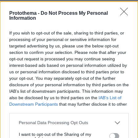
protothema.gr στο Google News
Ακολουθήστε το
Protothema -
Do Not Process My Personal
και μάθετε πρώτοι όλες τις ειδήσεις
Information
Ειδήσεις
Δείτε όλες τις τελευταίες
από την Ελλάδα
If you wish to opt-out of the sale, sharing to third parties, or
και τον Κόσμο, τη στιγμή που συμβαίνουν, στο
processing of your personal or sensitive information for
Protothema.gr
targeted advertising by us, please use the below opt-out
section to confirm your selection. Please note that after your
opt-out request is processed you may continue seeing
Σχετικά Άρθρα
interest-based ads based on personal information utilized by
us or personal information disclosed to third parties prior to
your opt-out. You may separately opt-out of the further
disclosure of your personal information by third parties on the
IAB’s list of downstream participants. This information may
also be disclosed by us to third parties on the
IAB’s List of
Downstream Participants
that may further disclose it to other
third parties.
Please note that this website/app uses one or more Google
Personal Data Processing Opt Outs
services and may gather and store information including but
not limited to your visit or usage behaviour. You may click to
I want to opt-out of the Sharing of my