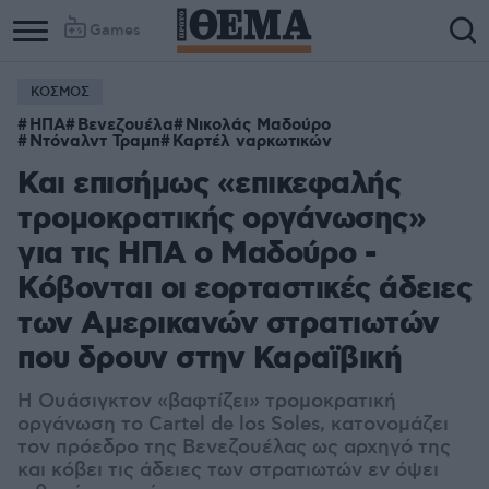
Games
ΚΟΣΜΟΣ
Column
Column
ΗΠΑ
Βενεζουέλα
Νικολάς Μαδούρο
1
2
Ντόναλντ Τραμπ
Καρτέλ ναρκωτικών
Και επισήμως «επικεφαλής
τρομοκρατικής οργάνωσης»
για τις ΗΠΑ ο Μαδούρο -
Κόβονται οι εορταστικές άδειες
των Αμερικανών στρατιωτών
που δρουν στην Καραϊβική
Η Ουάσιγκτον «βαφτίζει» τρομοκρατική
οργάνωση το Cartel de los Soles, κατονομάζει
τον πρόεδρο της Βενεζουέλας ως αρχηγό της
και κόβει τις άδειες των στρατιωτών εν όψει