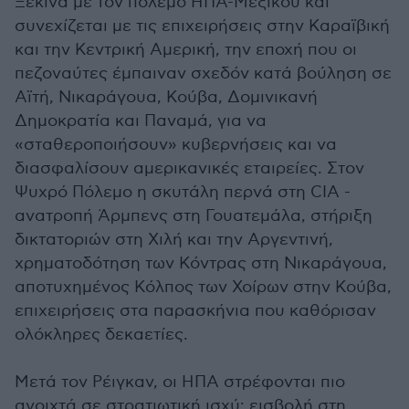
Ξεκινά με τον πόλεμο ΗΠΑ-Μεξικού και
συνεχίζεται με τις επιχειρήσεις στην Καραϊβική
και την Κεντρική Αμερική, την εποχή που οι
πεζοναύτες έμπαιναν σχεδόν κατά βούληση σε
Αϊτή, Νικαράγουα, Κούβα, Δομινικανή
Δημοκρατία και Παναμά, για να
«σταθεροποιήσουν» κυβερνήσεις και να
διασφαλίσουν αμερικανικές εταιρείες. Στον
Ψυχρό Πόλεμο η σκυτάλη περνά στη CIA -
ανατροπή Άρμπενς στη Γουατεμάλα, στήριξη
δικτατοριών στη Χιλή και την Αργεντινή,
χρηματοδότηση των Κόντρας στη Νικαράγουα,
αποτυχημένος Κόλπος των Χοίρων στην Κούβα,
επιχειρήσεις στα παρασκήνια που καθόρισαν
ολόκληρες δεκαετίες.
Μετά τον Ρέιγκαν, οι ΗΠΑ στρέφονται πιο
ανοιχτά σε στρατιωτική ισχύ: εισβολή στη