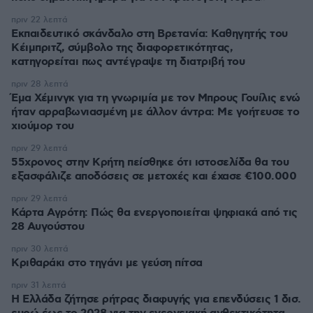
πριν 22 λεπτά
Εκπαιδευτικό σκάνδαλο στη Βρετανία: Καθηγητής του
Κέιμπριτζ, σύμβολο της διαφορετικότητας,
κατηγορείται πως αντέγραψε τη διατριβή του
πριν 28 λεπτά
Έμα Χέμινγκ για τη γνωριμία με τον Μπρους Γουίλις ενώ
ήταν αρραβωνιασμένη με άλλον άντρα: Με γοήτευσε το
χιούμορ του
πριν 29 λεπτά
55χρονος στην Κρήτη πείσθηκε ότι ιστοσελίδα θα του
εξασφάλιζε αποδόσεις σε μετοχές και έχασε €100.000
πριν 29 λεπτά
Κάρτα Αγρότη: Πώς θα ενεργοποιείται ψηφιακά από τις
28 Αυγούστου
πριν 30 λεπτά
Κριθαράκι στο τηγάνι με γεύση πίτσα
πριν 31 λεπτά
Η Ελλάδα ζήτησε ρήτρας διαφυγής για επενδύσεις 1 δισ.