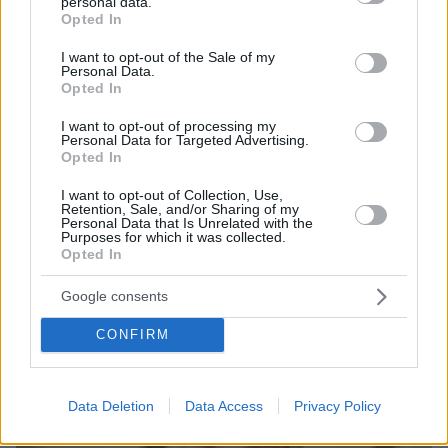
personal data.
grant or deny consent to Google and its third-party tags to
Opted In
use your data for below specified purposes in below Google
consent section.
I want to opt-out of the Sale of my
Personal Data.
Opted In
I want to opt-out of processing my
Personal Data for Targeted Advertising.
Opted In
I want to opt-out of Collection, Use,
23.11.2025, 13:34
Retention, Sale, and/or Sharing of my
Personal Data that Is Unrelated with the
Πώς και γιατί ο Μαδούρο θα έφευγε από την εξουσία -
Purposes for which it was collected.
Σφίγγει ο κλοιός, στρατεύματα των ΗΠΑ ανοιχτά της
Opted In
Βενεζουέλας, τον επικήρυξαν με €50 εκατ.
Google consents
Thema Insights
CONFIRM
Data Deletion
Data Access
Privacy Policy