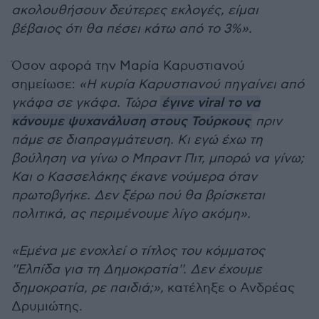
ακολουθήσουν δεύτερες εκλογές, είμαι
βέβαιος ότι θα πέσει κάτω από το 3%».
Όσον αφορά την Μαρία Καρυστιανού
σημείωσε:
«Η κυρία Καρυστιανού πηγαίνει από
γκάφα σε γκάφα. Τώρα
έγινε viral το να
κάνουμε ψυχανάλυση στους Τούρκους
πριν
πάμε σε διαπραγμάτευση. Κι εγώ έχω τη
βούληση να γίνω ο Μπραντ Πιτ, μπορώ να γίνω;
Και ο Κασσελάκης έκανε νούμερα όταν
πρωτοβγήκε. Δεν ξέρω πού θα βρίσκεται
πολιτικά, ας περιμένουμε λίγο ακόμη».
«Εμένα με ενοχλεί ο τίτλος του κόμματος
''Ελπίδα για τη Δημοκρατία''. Δεν έχουμε
δημοκρατία, ρε παιδιά;»,
κατέληξε ο Ανδρέας
Δρυμιώτης.