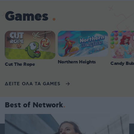
Games
Northern Heights
Candy Bub
Cut The Rope
ΔΕΙΤΕ ΟΛΑ ΤΑ GAMES
Best of Network