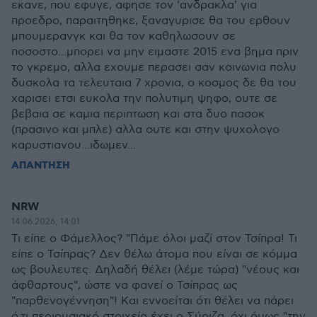
εκανε, που εφυγε, αφησε τον 'ανδρακλα' για
προεδρο, παραιτηθηκε, ξαναγυρισε θα του ερθουν
μπουμερανγκ και θα τον καθηλωσουν σε
ποσοστο...μπορει να μην ειμαστε 2015 ενα βημα πριν
το γκρεμο, αλλα εχουμε περασει σαν κοινωνια πολυ
δυσκολα τα τελευταια 7 χρονια, ο κοσμος δε θα του
χαρισει ετσι ευκολα την πολυτιμη ψηφο, ουτε σε
βεβαια σε καμια περιπτωση και στα δυο πασοκ
(πρασινο και μπλε) αλλα ουτε και στην ψυχολογο
καρυστιανου...ιδωμεν...
ΑΠΑΝΤΗΣΗ
NRW
14.06.2026, 14:01
Τι είπε ο Φάμελλος? "Πάμε όλοι μαζί στον Τσίπρα! Τι
είπε ο Τσίπρας? Δεν θέλω άτομα που είναι σε κόμμα
ως βουλευτες. Δηλαδή θέλει (λέμε τώρα) "νέους και
άφθαρτους", ώστε να φανεί ο Τσίπρας ως
"παρθενογέννηση"! Και εννοείται ότι θέλει να πάρει
ό,τι περιουσιακό στοιχείο έχει ο Σύριζα, όχι όμως "την