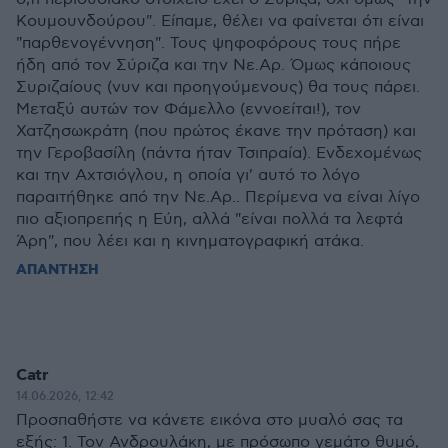
Κουμουνδούρου". Είπαμε, θέλει να φαίνεται ότι είναι
"παρθενογέννηση". Τους ψηφοφόρους τους πήρε
ήδη από τον Σύριζα και την Νε.Αρ. Όμως κάποιους
Συριζαίους (νυν και προηγούμενους) θα τους πάρει.
Μεταξύ αυτών τον Φάμελλο (εννοείται!), τον
Χατζησωκράτη (που πρώτος έκανε την πρόταση) και
την Γεροβασίλη (πάντα ήταν Τσιπραία). Ενδεχομένως
και την Αχτσιόγλου, η οποία γι' αυτό το λόγο
παραιτήθηκε από την Νε.Αρ.. Περίμενα να είναι λίγο
πιο αξιοπρεπής η Εύη, αλλά "είναι πολλά τα λεφτά
Άρη", που λέει και η κινηματογραφική ατάκα.
ΑΠΑΝΤΗΣΗ
Catr
14.06.2026, 12:42
Προσπαθήστε να κάνετε εικόνα στο μυαλό σας τα
εξής: 1. Τον Ανδρουλάκη, με πρόσωπο γεμάτο θυμό,