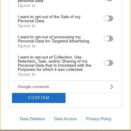
personal data.
να ψηφίσετε, για το μέλλον της Ελλάδας μας.
grant or deny consent to Google and its third-party tags to
Opted In
Κατόπιν, πάτε να ψηφίσετε! Αυτά! Τίποτα άλλο!
use your data for below specified purposes in below Google
consent section.
I want to opt-out of the Sale of my
ΑΠΑΝΤΗΣΗ
Personal Data.
Opted In
@Catr
14.06.2026, 13:38
I want to opt-out of processing my
Personal Data for Targeted Advertising.
+1000
Opted In
ΑΠΑΝΤΗΣΗ
I want to opt-out of Collection, Use,
Retention, Sale, and/or Sharing of my
Personal Data that Is Unrelated with the
Αλέξης
Purposes for which it was collected.
Opted In
14.06.2026, 12:09
Πάντα επίκαιρος ο Δρυμιωτης. Σωστή κριτική.
Google consents
ΑΠΑΝΤΗΣΗ
CONFIRM
Να ψηφίσετε
14.06.2026, 11:50
Data Deletion
Data Access
Privacy Policy
Το κόμμα που σας παραμυθιάζει! Εχουμε πολλά
τέτοια! Η Καρυστιανού, ας πούμε που δηλώνει πως