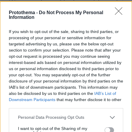
στο Αμερικανικό Κογκρέσο να προσπαθεί να μιλήσει
στα Αγγλικά για την Ελληνοαμερικανική φιλία. 2. Τον
Protothema -
Do Not Process My Personal
Information
Ζήκο (με το ...διαβόητο, πανέξυπνο χαμόγελό του) να
προσπαθεί να καταλάβει τι του λέει ο Τραμπ, σε
επίσκεψή στον Λευκό Οίκο. 3. Την Κωνσταντοπούλου
If you wish to opt-out of the sale, sharing to third parties, or
να προσπαθεί να συνεννοηθεί με τον Πιερρακάκη σε
processing of your personal or sensitive information for
συνεδρίαση του Eurogroup. 4. Την Μαρία, με τη
targeted advertising by us, please use the below opt-out
λευκή πουκαμίσα με το λουλούδι, στη Σύνοδο
section to confirm your selection. Please note that after your
opt-out request is processed you may continue seeing
Αρχηγών Κρατών του Ευρωπαϊκού Συμβουλίου, να
interest-based ads based on personal information utilized by
συνεννοείται με τον Μακρόν και τον Μερτς. 5. Τον
us or personal information disclosed to third parties prior to
Βελόπουλο, με ένα ντοσιέ με διαφημιστικά φυλλάδια
your opt-out. You may separately opt-out of the further
για κηραλοιφές για τη φαλάκρα, στο ίδιο τραπέζι
disclosure of your personal information by third parties on the
συζητήσεων με Ευρωπαίους ομολόγους του, για το
IAB’s list of downstream participants. This information may
μέλλον της μετανάστευσης και την Οικονομική
also be disclosed by us to third parties on the
IAB’s List of
πορεία στην Ευρώπη. 6. Τον Μητσοτάκη, σε κατά
Downstream Participants
that may further disclose it to other
σειρά όλες τις προηγούμενες σκηνές για παρόμοια
third parties.
θέματα (εδώ ίσως να μη χρειαστεί να κάνετε εικόνα
διότι την έχετε ήδη στο μυαλό σας) ...και αφού
Please note that this website/app uses one or more Google
Personal Data Processing Opt Outs
κάνετε εικόνα όλα αυτά, πρώτα σταματήστε να
services and may gather and store information including but
ξεκαρδίζεστε στα γέλια, μετά αποφασίστε τι θέλετε
not limited to your visit or usage behaviour. You may click to
I want to opt-out of the Sharing of my