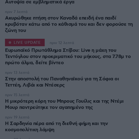
Αυτοψία σε εμβληματικά έργα
πριν 7 λεπτά
Ακυρώθηκε πτήση στον Καναδά επειδή ένα παιδί
κρυβόταν κάτω από το κάθισμά του και δεν φορούσε τη
ζώνη του
LIVE UPDATE
πριν 12 λεπτά
Ευρωπαϊκό Πρωτάθλημα Στίβου: Live η μάχη του
Τεντόγλου στον προκριματικό του μήκους, στα 7.78μ το
πρώτο άλμα, δείτε βίντεο
πριν 13 λεπτά
Στην αποστολή του Παναθηναϊκού για τη Σόφια οι
Τεττέη, Λιβάι και Ντέσερς
πριν 15 λεπτά
Η μικρότερη κόρη του Μπρους Γουίλις και της Ντέμι
Μουρ παντρεύτηκε τον αγαπημένο της
πριν 19 λεπτά
Η Σαρδηνία πέρα από τη διεθνή φήμη και την
κοσμοπολίτικη λάμψη