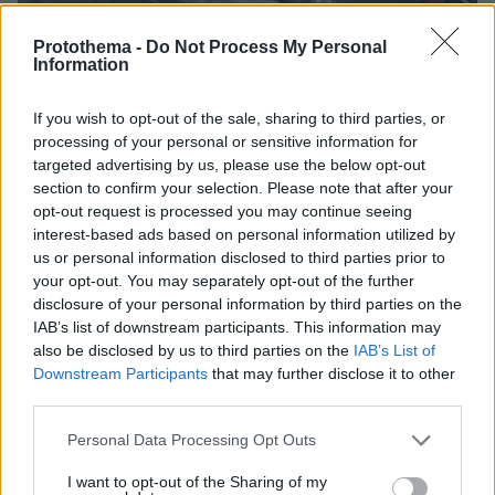
Protothema -
Do Not Process My Personal
Information
If you wish to opt-out of the sale, sharing to third parties, or
processing of your personal or sensitive information for
targeted advertising by us, please use the below opt-out
section to confirm your selection. Please note that after your
opt-out request is processed you may continue seeing
interest-based ads based on personal information utilized by
us or personal information disclosed to third parties prior to
your opt-out. You may separately opt-out of the further
disclosure of your personal information by third parties on the
IAB’s list of downstream participants. This information may
also be disclosed by us to third parties on the
IAB’s List of
Downstream Participants
that may further disclose it to other
third parties.
Please note that this website/app uses one or more Google
Personal Data Processing Opt Outs
services and may gather and store information including but
07.08.2026, 18:22
not limited to your visit or usage behaviour. You may click to
I want to opt-out of the Sharing of my
«Πόσα θέλεις για το κορίτσι;»: Τουρίστας στην