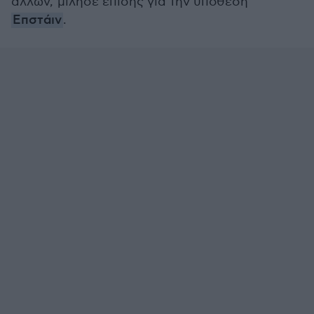
άλλων, μίλησε επίσης για την υπόθεση
Επστάιν
.