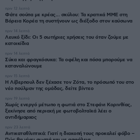
πριν 12 λεπτά
Φάτε σούπα με κρέας... σκύλου: Τα κρατικά ΜΜΕ στη
Βόρεια Κορέα τη συστήνουν ως διέξοδο στον καύσωνα
πριν 14 λεπτά
Λευκό ξίδι: Οι 5 σωτήριες χρήσεις του όταν ζούμε με
κατοικίδια
πριν 14 λεπτά
Σύκα και φραγκόσυκα: Τα οφέλη και πόσα μπορούμε να
καταναλώνουμε
πριν 15 λεπτά
Η Λίβερπουλ δεν ξέχασε τον Ζότα, το πρόσωπό του στο
νέο πούλμαν της ομάδας, δείτε βίντεο
πριν 19 λεπτά
Χωρίς ενεργό μέτωπο η φωτιά στο Στεφάνι Κορινθίας,
ξεκίνησε από περιοχή με φωτοβολταϊκά λέει ο
αντιδήμαρχος
πριν 23 λεπτά
Αντικαταθλιπτικά: Γιατί η διακοπή τους προκαλεί φόβο –
Πώς θα γίνει σωστά και με ασφάλεια