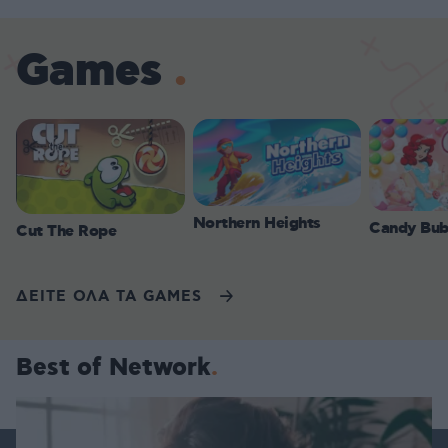
Games
Northern Heights
Candy Bub
Cut The Rope
ΔΕΙΤΕ ΟΛΑ ΤΑ GAMES
Best of Network