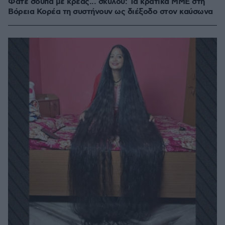
Φάτε σούπα με κρέας... σκύλου: Τα κρατικά ΜΜΕ στη
Βόρεια Κορέα τη συστήνουν ως διέξοδο στον καύσωνα