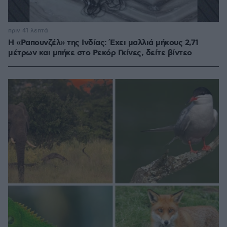
πριν 41 λεπτά
Η «Ραπουνζέλ» της Ινδίας: Έχει μαλλιά μήκους 2,71
μέτρων και μπήκε στο Ρεκόρ Γκίνες, δείτε βίντεο