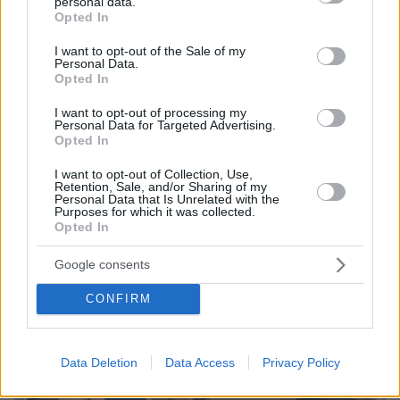
personal data.
grant or deny consent to Google and its third-party tags to
Κρήτη ζητά... τιμή για να ασελγήσει σε ανήλικη, τι
Opted In
use your data for below specified purposes in below Google
καταγγέλλει ο ιδιοκτήτης επιχείρησης
consent section.
I want to opt-out of the Sale of my
Personal Data.
Opted In
I want to opt-out of processing my
Personal Data for Targeted Advertising.
Opted In
I want to opt-out of Collection, Use,
Retention, Sale, and/or Sharing of my
Personal Data that Is Unrelated with the
Purposes for which it was collected.
Opted In
Google consents
CONFIRM
Data Deletion
Data Access
Privacy Policy