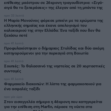
επίθεσης μαέστρου σε 26χρονη τραγουδίστρια: «Σιγά-
σιγά θα το ξεπεράσεις» της έλεγαν από τη μπάντα της
πριν 33 λεπτά
Η Μαρία Μενούνος φόρεσε μπικίνι με τα χρώματα της
ελληνικής σημαίας και έκανε απολογισμό του
καλοκαιριού της στην Ελλάδα: Ένα ταξίδι που δεν θα
ξεχάσω ποτέ
πριν 41 λεπτά
Προφυλακίστηκαν ο δήμαρχος Στυλίδας και δύο ακόμη
κατηγορούμενοι για την πυρκαγιά στη Βοιωτία
πριν 41 λεπτά
Σουπιές: Το θαλασσινό της νηστείας σε 20 χορταστικές
συνταγές
πριν 41 λεπτά
Φαρμακείο διακοπών: Η λίστα της φαρμακοποιού για
ένα ασφαλές ταξίδι
πριν μία ώρα
Στον εισαγγελέα σήμερα η 46χρονη που κατηγορείται
για την επίθεση στη Marfin, πέρασε τη νύχτα στα