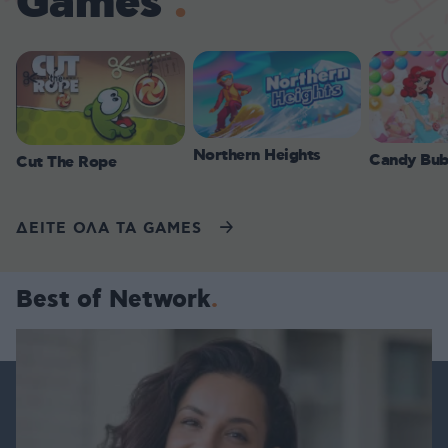
Games
Northern Heights
Candy Bub
Cut The Rope
ΔΕΙΤΕ ΟΛΑ ΤΑ GAMES
Best of Network