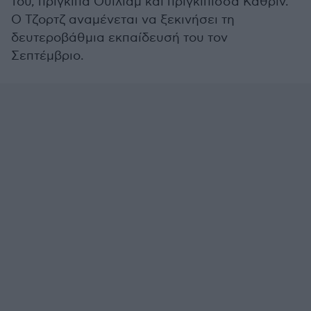
του, πρίγκιπα Ουίλιαμ και πριγκίπισσα Κάθριν.
Ο Τζορτζ αναμένεται να ξεκινήσει τη
δευτεροβάθμια εκπαίδευσή του τον
Σεπτέμβριο.