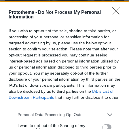
Protothema -
Do Not Process My Personal
Information
If you wish to opt-out of the sale, sharing to third parties, or
processing of your personal or sensitive information for
targeted advertising by us, please use the below opt-out
section to confirm your selection. Please note that after your
opt-out request is processed you may continue seeing
interest-based ads based on personal information utilized by
us or personal information disclosed to third parties prior to
your opt-out. You may separately opt-out of the further
disclosure of your personal information by third parties on the
IAB’s list of downstream participants. This information may
also be disclosed by us to third parties on the
IAB’s List of
Downstream Participants
that may further disclose it to other
06.08.2026, 23:17
third parties.
Στη ΓΑΔΑ κρατείται η 46χρονη που κατηγορείται
Please note that this website/app uses one or more Google
για την επίθεση στη Marfin, δείτε βίντεο και
Personal Data Processing Opt Outs
services and may gather and store information including but
φωτογραφίες
not limited to your visit or usage behaviour. You may click to
I want to opt-out of the Sharing of my