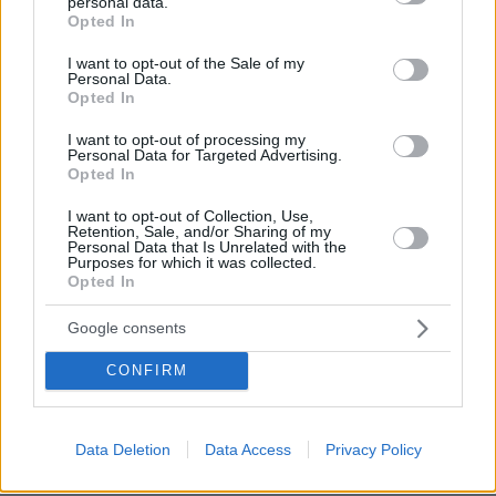
personal data.
grant or deny consent to Google and its third-party tags to
Opted In
use your data for below specified purposes in below Google
consent section.
I want to opt-out of the Sale of my
Personal Data.
Opted In
I want to opt-out of processing my
Personal Data for Targeted Advertising.
Opted In
I want to opt-out of Collection, Use,
Retention, Sale, and/or Sharing of my
Personal Data that Is Unrelated with the
Purposes for which it was collected.
Opted In
Google consents
CONFIRM
Data Deletion
Data Access
Privacy Policy