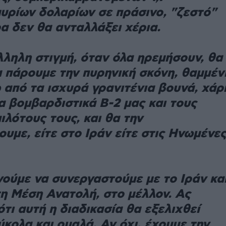
υρίων δολαρίων σε πράσινο, "ζεστό"
α δεν θα ανταλλάξει χέρια.
λληλη στιγμή, όταν όλα ηρεμήσουν, θα
α πάρουμε την πυρηνική σκόνη, θαμμέν
 από τα ισχυρά γρανιτένια βουνά, χάρ
 βομβαρδιστικά B-2 μας και τους
ιλότους τους, και θα την
υμε, είτε στο Ιράν είτε στις Ηνωμένε
ούμε να συνεργαστούμε με το Ιράν κα
η Μέση Ανατολή, στο μέλλον. Ας
τι αυτή η διαδικασία θα εξελιχθεί
ύκολα και ομαλά. Αν όχι, έχουμε την