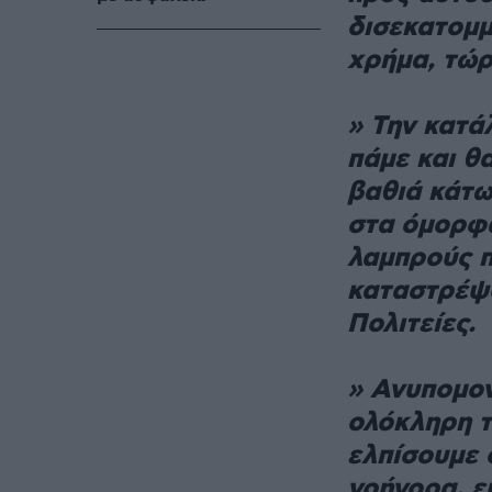
δισεκατομμ
χρήμα, τώρ
» Την κατά
πάμε και θ
βαθιά κάτω
στα όμορφα
λαμπρούς π
καταστρέψο
Πολιτείες.
» Ανυπομον
ολόκληρη τ
ελπίσουμε ό
γρήγορα, ε