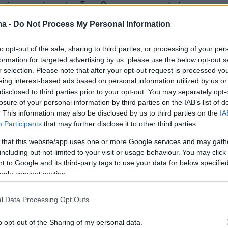
ράν επιμένει ότι δεν θα υπογραφεί τίποτα την
πρακτορείο ειδήσεων Fars, που συνδέεται με τ
ma -
Do Not Process My Personal Information
υρών της Ισλαμικής Επανάστασης, διαψεύδε
νιο θα υπογραφεί αύριο, αναφέροντας ότι οι
to opt-out of the sale, sharing to third parties, or processing of your per
formation for targeted advertising by us, please use the below opt-out s
αγματευτές «έχουν δηλώσει σαφώς ότι η
r selection. Please note that after your opt-out request is processed y
 έχει ακόμη οριστικοποιηθεί και σίγουρα δεν
eing interest-based ads based on personal information utilized by us or
 την Κυριακή».
disclosed to third parties prior to your opt-out. You may separately opt-
losure of your personal information by third parties on the IAB’s list of
. This information may also be disclosed by us to third parties on the
IA
επιμονή του Τραμπ να υπογραφεί η συμφωνία
Participants
that may further disclose it to other third parties.
αποτελεί δοκιμασία για την ομάδα
 that this website/app uses one or more Google services and may gath
σης, καθώς συμπίπτει και με τα γενέθλια του
including but not limited to your visit or usage behaviour. You may click 
ίνεται 80 ετών]. Ορισμένοι παρατηρητές
 to Google and its third-party tags to use your data for below specifi
ogle consent section.
ι προσπαθεί να αξιοποιήσει συμβολικά αυτή τη
 να τη μετατρέψει σε εκδήλωση προώθησης το
l Data Processing Opt Outs
 ανέφερε το Fars.
o opt-out of the Sharing of my personal data.