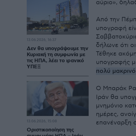
αύριο», δηλα
Από την Πέμπ
υπογραφή είν
Σαββατοκύρια
13.06.2026, 16:37
δήλωνε ότι ο
Δεν θα υπογράψουμε την
Τέθηκε ακόμη
Κυριακή τη συμφωνία με
τις ΗΠΑ, λέει το ιρανικό
υπογραφής μ
ΥΠΕΞ
πολύ μακρινό
Ο Μπαράκ Ρα
Ιράν θα υπογ
μνημόνιο κατ
ημέρες, ανοίγ
επανέναρξη σ
13.06.2026, 15:08
Οριστικοποίηση της