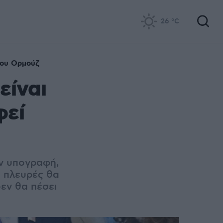
26
°C
του Ορμούζ
είναι
φεί
ν υπογραφή,
ο πλευρές θα
δεν θα πέσει