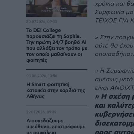
χρόνια και θα
Συμφωνία μου
ΤΕΙΧΟΣ ΓΙΑ
30.07.2026, 09:33
Το DEI College
παρουσιάζει τη Sophia.
» Στην πραγμ
Την πρώτη 24/7 βοηθό AI
ούτε θα έχου
που αλλάζει τον τρόπο με
οποιασδήποτ
τον οποίο μαθαίνουν οι
φοιτητές
» Η Συμφωνί
03.08.2026, 10:56
αμέσως μετά 
Η Smart φοιτητική
είναι ΑΝΟΙΧ
κατοικία στην καρδιά της
» Η σχέση 
Αθήνας
και καλύτε
κυβερνήσει
29.07.2026, 09:39
Διασκεδάζουμε
δισεκατομμ
υπεύθυνα, επιστρέφουμε
προς αυτού
με ασφάλεια