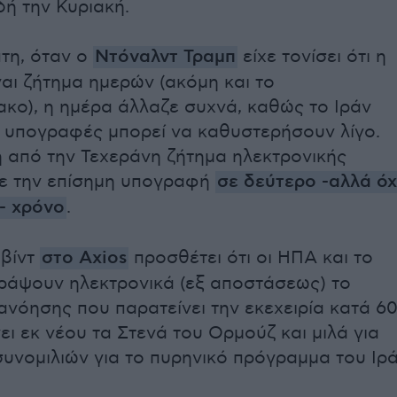
δή την Κυριακή.
τη, όταν ο
Ντόναλντ Τραμπ
είχε τονίσει ότι η
αι ζήτημα ημερών (ακόμη και το
κο), η ημέρα άλλαζε συχνά, καθώς το Ιράν
ι υπογραφές μπορεί να καθυστερήσουν λίγο.
 από την Τεχεράνη ζήτημα ηλεκτρονικής
ε την επίσημη υπογραφή
σε δεύτερο -αλλά όχ
- χρόνο
.
βίντ
στο Axios
προσθέτει ότι οι ΗΠΑ και το
ράψουν ηλεκτρονικά (εξ αποστάσεως) το
ανόησης που παρατείνει την εκεχειρία κατά 6
ει εκ νέου τα Στενά του Ορμούζ και μιλά για
υνομιλιών για το πυρηνικό πρόγραμμα του Ιρά