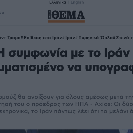
Ελληνικά
English
δα
λντ Τραμπ
Επίθεση στο Ιράν
Ιράν
Πυρηνικά Όπλα
Στενά 
Η συμφωνία με το Ιράν 
μματισμένο να υπογρα
ρμούζ θα ανοίξουν για όλους αμέσως μετά τη
ρτησή του ο πρόεδρος των ΗΠΑ - Axios: Οι δύ
τρονικά, το Ιράν πάντως λέει ότι το μελάνι 