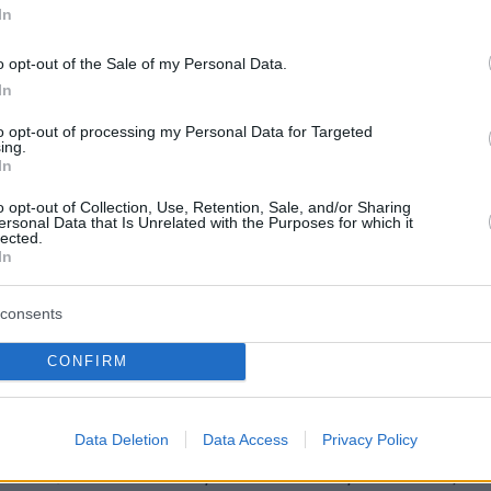
 ανάρτηση ο Αμερικανός πρόεδρος επιτίθεται
In
υμφωνία που είχε υπογράψει πριν από μια
o opt-out of the Sale of my Personal Data.
αράκ Ομπάμα. Τονίζει, ακόμη, ότι δεν πρόκειτ
In
χέρια μετρητά - δεν θα ξαναδούμε
to opt-out of processing my Personal Data for Targeted
ια σε «ζεστό χρήμα» προς την Τεχεράνη,
ing.
In
o opt-out of Collection, Use, Retention, Sale, and/or Sharing
ersonal Data that Is Unrelated with the Purposes for which it
ογραφή τα
Στενά του Ορμούζ
θα ανοίξουν για
lected.
 ο Τραμπ, αν και δεν γίνεται λόγος για διόδια
In
 τύπου.
consents
ή του o Ντόναλντ Τραμπ γράφει:
CONFIRM
του Μπαράκ Χουσεΐν Ομπάμα με το Ιράν, η
Data Deletion
Data Access
Privacy Policy
ένας εύκολος, όμορφος, ομαλός δρόμος προ
όπλο, το οποίο το Ιράν θα είχε πριν από έξι