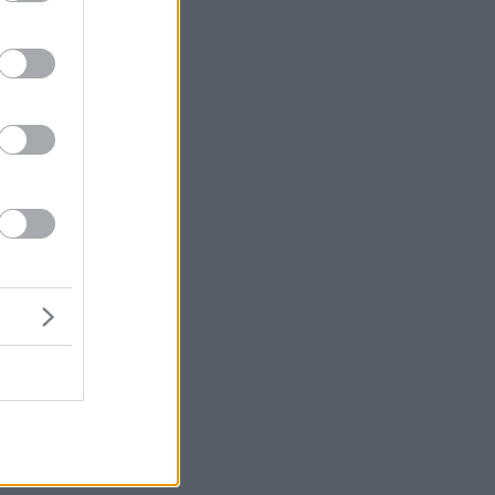
αι
 ή
ς