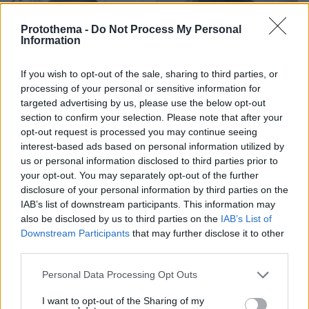
Protothema -
Do Not Process My Personal
Information
If you wish to opt-out of the sale, sharing to third parties, or
processing of your personal or sensitive information for
targeted advertising by us, please use the below opt-out
section to confirm your selection. Please note that after your
opt-out request is processed you may continue seeing
interest-based ads based on personal information utilized by
us or personal information disclosed to third parties prior to
your opt-out. You may separately opt-out of the further
disclosure of your personal information by third parties on the
IAB’s list of downstream participants. This information may
also be disclosed by us to third parties on the
IAB’s List of
Downstream Participants
that may further disclose it to other
third parties.
07.08.2026, 10:26
Please note that this website/app uses one or more Google
Personal Data Processing Opt Outs
Στο Α΄ Νεκροταφείο το μνημόσυνο για τον έναν
services and may gather and store information including but
χρόνο από τον θάνατο της Λένας Σαμαρά
not limited to your visit or usage behaviour. You may click to
I want to opt-out of the Sharing of my