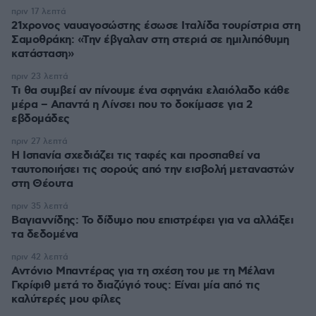
πριν 17 λεπτά
21χρονος ναυαγοσώστης έσωσε Ιταλίδα τουρίστρια στη
Σαμοθράκη: «Την έβγαλαν στη στεριά σε ημιλιπόθυμη
κατάσταση»
πριν 23 λεπτά
Τι θα συμβεί αν πίνουμε ένα σφηνάκι ελαιόλαδο κάθε
μέρα – Απαντά η Λίνσει που το δοκίμασε για 2
εβδομάδες
πριν 27 λεπτά
Η Ισπανία σχεδιάζει τις ταφές και προσπαθεί να
ταυτοποιήσει τις σορούς από την εισβολή μεταναστών
στη Θέουτα
πριν 35 λεπτά
Βαγιαννίδης: Το δίδυμο που επιστρέφει για να αλλάξει
τα δεδομένα
πριν 42 λεπτά
Αντόνιο Μπαντέρας για τη σχέση του με τη Μέλανι
Γκρίφιθ μετά το διαζύγιό τους: Είναι μία από τις
καλύτερές μου φίλες