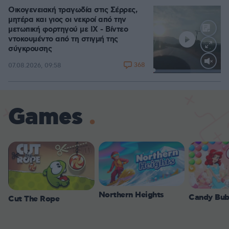
Οικογενειακή τραγωδία στις Σέρρες,
μητέρα και γιος οι νεκροί από την
μετωπική φορτηγού με ΙΧ - Βίντεο
ντοκουμέντο από τη στιγμή της
σύγκρουσης
368
07.08.2026, 09:58
Loaded
:
100.00%
Games
Northern Heights
Candy Bub
Cut The Rope