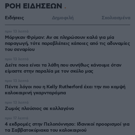
ΡΟΗ ΕΙΔΗΣΕΩΝ
Ειδήσεις
Δημοφιλή
Σχολιασμένα
πριν 13 λεπτά
Μόργκαν Φρίμαν: Αν σε πληρώσουν καλά για μία
παραγωγή, τότε παραβλέπεις κάποιες από τις αδυναμίες
του σεναρίου
πριν 13 λεπτά
Δείτε ποια είναι τα λάθη που συνήθως κάνουμε όταν
είμαστε στην παραλία με τον σκύλο μας
πριν 13 λεπτά
Πέντε λόγοι που η Kelly Rutherford έχει την πιο κομψή
καλοκαιρινή γκαρνταρόμπα
πριν 13 λεπτά
Ζωμός πλούσιος σε κολλαγόνο
πριν 17 λεπτά
4 εκδρομές στην Πελοπόννησο: Ιδανικοί προορισμοί για
τα Σαββατοκύριακα του καλοκαιριού