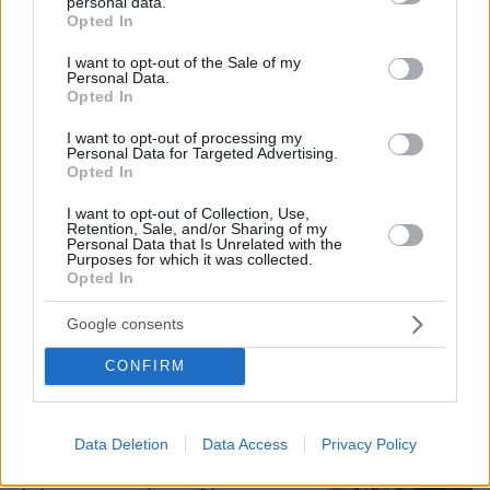
personal data.
grant or deny consent to Google and its third-party tags to
Opted In
use your data for below specified purposes in below Google
Συνελήφθη στη Γερμανία 31χρονος
consent section.
I want to opt-out of the Sale of my
για δολοφονίες μελών της Greek
Personal Data.
Mafia, κατηγορείται και για την
Opted In
εκτέλεση με 97 σφαίρες του Βαγγέλη
Ζαμπούνη
I want to opt-out of processing my
Personal Data for Targeted Advertising.
Opted In
37
07.08.2026, 10:33
I want to opt-out of Collection, Use,
Retention, Sale, and/or Sharing of my
Σε 11 μήνες με αναστολή
Personal Data that Is Unrelated with the
Purposes for which it was collected.
καταδικάστηκε ο 55χρονος στον
Opted In
Μυστρά: «Δεν ήταν οικονομικά τα
κίνητρά μου, είχα την ανάγκη να τον
Google consents
κρατήσω άφθαρτο»
43
07.08.2026, 14:04
CONFIRM
Στο mega yacht «Boardwalk» στην
Data Deletion
Data Access
Privacy Policy
Κέρκυρα η δεξίωση για τα 250 χρόνια
από την αμερικανική ανεξαρτησία -