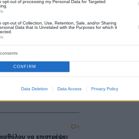
ι τον Ερρίκο Η' και
to opt-out of processing my Personal Data for Targeted
ing.
«Αγία Παρθένος του Κεντ»
In
νόητο για την εποχή της: να
o opt-out of Collection, Use, Retention, Sale, and/or Sharing
ιο αδίστακτους μονάρχες της
ersonal Data that Is Unrelated with the Purposes for which it
lected.
In
consents
12
 απειλή, αλλά αποφεύγει να
CONFIRM
Αμερικανός πρόεδρος εμφανίζεται
Data Deletion
Data Access
Privacy Policy
ωτική ισχύ εναντίον ενός
ιπαρατεθεί πολιτικά με τον Ρώσο
6
α καθόλου να επιστρέψει