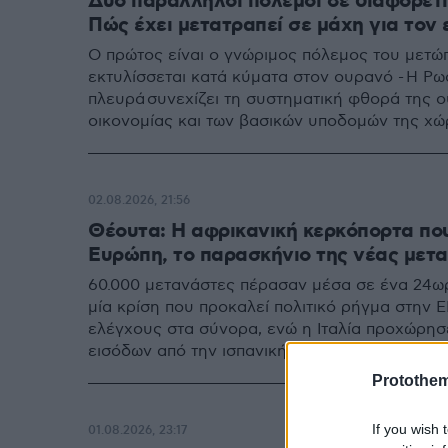
Δύο παράλληλοι πόλεμοι σε διαφορετι
Πώς έχει μετατραπεί σε μάχη για τον
Ο πρώτος είναι ο γνώριμος πόλεμος του μετώ
εκτυλίσσεται κατά κύματα στον ουρανό - Η Ρω
πλευρά συνεχίζει τη συστηματική φθορά της ο
οικονομίας και των βασικών υποδομών της χ
02.08.2026, 21:56
Θέουτα: Η αφρικανική κερκόπορτα που
Ευρώπη, το παρασκήνιο της νέας μετα
60.000 μετανάστες πέρασαν μέσα σε ένα 24ω
μία κρίση που προκαλεί πολιτικό ρήγμα στην ΕΕ
ελέγχους στα σύνορα, ενώ η Ιταλία προχώρησ
εισόδων από την ισπανική επικράτεια
Protothe
If you wish 
01.08.2026, 23:17