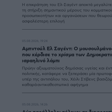
Η επικράτηση του Ελ-Σαγέντ αποκτά μεγαλύτε
τη στήριξη σημαντικού μέρους του κομματικού
προσωπικοτήτων και οργανώσεων που θεωρούσ
ασφαλέστερη επιλογή
05.08.2026, 19:24
Αμπντούλ Ελ Σαγέντ: Ο μουσουλμάνος
που κέρδισε το χρίσμα των Δημοκρατι
ισραηλινό λόμπι
Πρώην αξιωματούχος δημόσιας υγείας και έντ
πολιτικής, κατάφερε να ξεπεράσει μία πρωτοφ
υπέρ της αντιπάλου του, Χέιλι Στίβενς βασιζό
καθαρά αντικαθεστωτικό αφήγημα
05.08.2026, 14:26