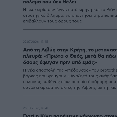
πόλεμο που δεν θέλει
Η εκεχειρία δεν έγινε ποτέ ειρήνη και το Ριάν
στρατηγικό δίλημμα: να απαντήσει στρατιωτικ
επιβάλλουν τους όρους τους
27.07.2026, 13:45
Από τη Λιβύη στην Κρήτη, το μετανασ
πλευρά: «Πρώτα ο Θεός, μετά θα πάω
όσους έφυγαν πριν από εμάς»
Η νέα αποστολή της «Μέδουσας» του protothe
βάρκες που φεύγουν - Αναζητά τους ανθρώπους, 
πολιτικές ευθύνες πίσω από μία διαδρομή που 
συνδέει άμεσα τις ακτές της Λιβύης με τη Γαύ
25.07.2026, 18:41
Γιατί η Κίνα παρέμεινε «άφωνη» στου