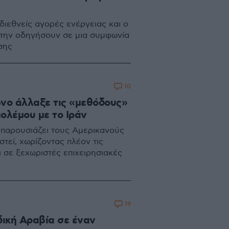
 διεθνείς αγορές ενέργειας και ο
την οδηγήσουν σε μια συμφωνία
σης
10
ωνο άλλαξε τις «μεθόδους»
ολέμου με το Ιράν
 παρουσιάζει τους Αμερικανούς
τεί, χωρίζοντας πλέον τις
ι σε ξεχωριστές επιχειρησιακές
19
δική Αραβία σε έναν