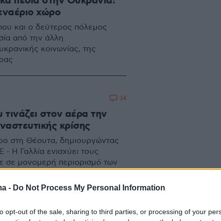
κά πεδία στην Ουκρανία:
 εναέριο χώρο
που και ο δεύτερος πόλεμος
σία από την άλλη
υκρανικής κοινωνίας, της
ώρας
34
 τινάζει στον αέρα την
ναστευτικής κρίσης
ρο στη Θέουτα, δημιουργώντας
 - Η Γαλλία ενισχύει τους
ε σε μονομερή περιορισμό των
ma -
Do Not Process My Personal Information
to opt-out of the sale, sharing to third parties, or processing of your per
3