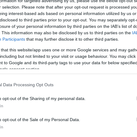
formation for targeted advertising by us, please use the below opt-out s
τι είναι μια νέα κλιμάκωση
r selection. Please note that after your opt-out request is processed y
ιοι είναι οι πιθανοί στόχοι
eing interest-based ads based on personal information utilized by us or
disclosed to third parties prior to your opt-out. You may separately opt-
ημέρωσης της χώρας αναφέρουν
losure of your personal information by third parties on the IAB’s list of
πυραυλική επίθεση εναντίον της,
. This information may also be disclosed by us to third parties on the
IA
οινές επιχειρήσεις με τις ΗΠΑ
Participants
that may further disclose it to other third parties.
 that this website/app uses one or more Google services and may gath
including but not limited to your visit or usage behaviour. You may click 
 to Google and its third-party tags to use your data for below specifi
196
ogle consent section.
ην Αφρική, πάνω από
λαν μέσα σε μια μέρα
l Data Processing Opt Outs
τερη ισπανική αποικιοκρατία
ήσεων, δυναστικών ενώσεων και
o opt-out of the Sharing of my personal data.
In
o opt-out of the Sale of my Personal Data.
In
23