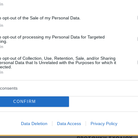
α (12/8)
In
λπο με την κοκαϊνη αξίας 30 εκατ. ευρώ στα
o opt-out of the Sale of my Personal Data.
In
ς μπανάνας - Το διεθνές κύκλωμα και ο
ληνικής καταγωγής
to opt-out of processing my Personal Data for Targeted
ing.
In
ία για οδηγό ταξί: Χρέωσε 90 ευρώ για
o opt-out of Collection, Use, Retention, Sale, and/or Sharing
 το λιμάνι του Πειραιά μέχρι τη λεωφόρο
ersonal Data that Is Unrelated with the Purposes for which it
lected.
In
consents
protothema.gr στο Google News
ο
και μάθετε πρώτοι όλες
CONFIRM
Ειδήσεις
ελευταίες
από την Ελλάδα και τον Κόσμο, τη στιγ
Protothema.gr
 στο
Data Deletion
Data Access
Privacy Policy