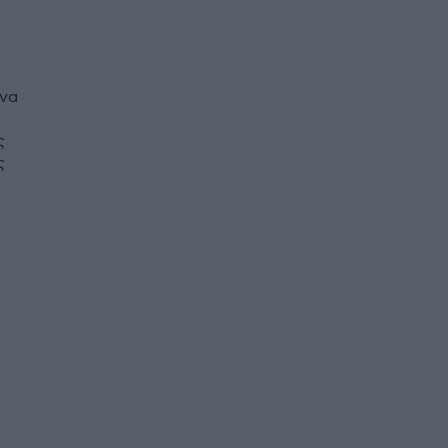
 να
ς
ς