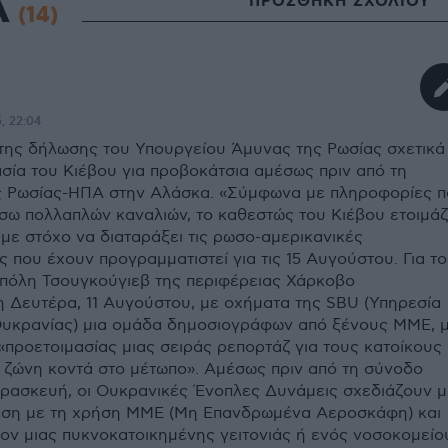
Α
ΠΡΟΣΘΗΚΗ ΣΧΟΛΙΟΥ
(14)
, 22:04
της δήλωσης του Υπουργείου Άμυνας της Ρωσίας σχετικά
ασία του Κιέβου για προβοκάτσια αμέσως πριν από τη
 Ρωσίας-ΗΠΑ στην Αλάσκα. «Σύμφωνα με πληροφορίες π
σω πολλαπλών καναλιών, το καθεστώς του Κιέβου ετοιμάζ
με στόχο να διαταράξει τις ρωσο-αμερικανικές
 που έχουν προγραμματιστεί για τις 15 Αυγούστου. Για το
 πόλη Τσουγκούγιεβ της περιφέρειας Χάρκοβο
 Δευτέρα, 11 Αυγούστου, με οχήματα της SBU (Υπηρεσία
Ουκρανίας) μια ομάδα δημοσιογράφων από ξένους ΜΜΕ, 
«προετοιμασίας μιας σειράς ρεπορτάζ για τους κατοίκους
α ζώνη κοντά στο μέτωπο». Αμέσως πριν από τη σύνοδο
ρασκευή, οι Ουκρανικές Ένοπλες Δυνάμεις σχεδιάζουν μ
θεση με τη χρήση ΜΜΕ (Μη Επανδρωμένα Αεροσκάφη) και
ον μιας πυκνοκατοικημένης γειτονιάς ή ενός νοσοκομείο