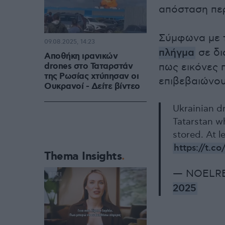
απόσταση περ
Σύμφωνα με 
09.08.2025, 14:23
πλήγμα
σε δι
Αποθήκη ιρανικών
drones στο Ταταρστάν
πως εικόνες 
της Ρωσίας χτύπησαν οι
επιβεβαιώνου
Ουκρανοί - Δείτε βίντεο
Ukrainian dr
Tatarstan w
stored. At 
https://t.c
Thema Insights
— NOELRE
2025