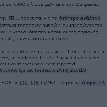
ίπου 1.300 χιλιομέτρων από την
Ουκρανία
.
την
SBU
, πρόκειται για το
δεύτερο ανάλογο
άστημα τεσσάρων ημερών, συμπληρώνοντας
που βιντεοσκόπησαν κάτοικοι της περιοχής
ν πως η εγκατάσταση επλήγη.
ones reportedly struck again at the logistics hub in
here, according to the SBU, Shahed drones were
least two impacts have been reported.
o/CvcvVsOhjq
pic.twitter.com/CPJjQQ6Lb3
PORTS 🇪🇺 🇺🇦 (@NOELreports)
August 12,