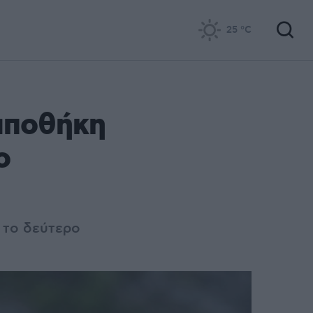
25
°C
αποθήκη
ο
α το δεύτερο