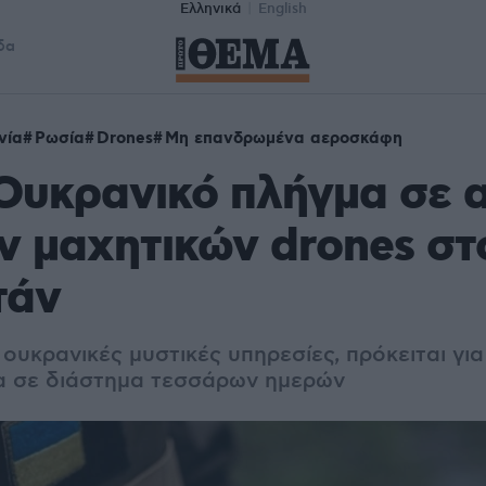
Ελληνικά
English
δα
νία
Ρωσία
Drones
Μη επανδρωμένα αεροσκάφη
Ουκρανικό πλήγμα σε 
ν μαχητικών drones στ
τάν
ουκρανικές μυστικές υπηρεσίες, πρόκειται γι
α σε διάστημα τεσσάρων ημερών