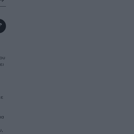
ου
ει
με
ια
υ,