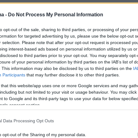
ma -
Do Not Process My Personal Information
, 🇺🇦Ukrainian counterparts of the Shahed are
lying towards Russian drone production and storage
to opt-out of the sale, sharing to third parties, or processing of your per
e Republic of 🇷🇺Tatarstan.
formation for targeted advertising by us, please use the below opt-out s
r.com/Yp7vKnPwoB
r selection. Please note that after your opt-out request is processed y
eing interest-based ads based on personal information utilized by us or
aryNewsUA🇺🇦 (@front_ukrainian)
August 12,
disclosed to third parties prior to your opt-out. You may separately opt-
losure of your personal information by third parties on the IAB’s list of
. This information may also be disclosed by us to third parties on the
IA
Participants
that may further disclose it to other third parties.
 that this website/app uses one or more Google services and may gath
including but not limited to your visit or usage behaviour. You may click 
 to Google and its third-party tags to use your data for below specifi
ogle consent section.
ερα:
l Data Processing Opt Outs
ιά τώρα - Live χάρτης με τις πυρκαγιές στην
o opt-out of the Sharing of my personal data.