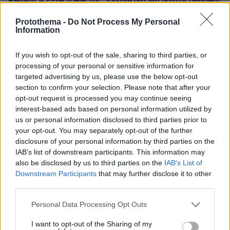
Renault 4 E-Tech electric: Ελευθερία για πάντα! (+video)
πριν 12 λεπτά
Protothema -
Do Not Process My Personal
Ποιο αυτοκίνητο βενζίνης έκανε 1.980 χλμ με έναν
Information
ανεφοδιασμό;
πριν 12 λεπτά
If you wish to opt-out of the sale, sharing to third parties, or
Εντυπωσιακό: Έπεσε η στάθμη του Δούναβη και
processing of your personal or sensitive information for
φάνηκαν τα θεμέλια αρχαίας γέφυρας του Μεγάλου
targeted advertising by us, please use the below opt-out
Κωνσταντίνου, δείτε φωτογραφίες
section to confirm your selection. Please note that after your
opt-out request is processed you may continue seeing
πριν 12 λεπτά
interest-based ads based on personal information utilized by
Χωρίς ενεργό μέτωπο η φωτιά στην Aγία Μαρίνα
us or personal information disclosed to third parties prior to
Ηλείας, δείτε φωτογραφίες
your opt-out. You may separately opt-out of the further
πριν 13 λεπτά
disclosure of your personal information by third parties on the
Washington Post: Ο Τραμπ «έχρισε» διάδοχό του τον
IAB’s list of downstream participants. This information may
Βανς, είπε σε δωρητές των Ρεπουμπλικανών ότι θέλει
also be disclosed by us to third parties on the
IAB’s List of
να τον δει πρόεδρο το 2028
Downstream Participants
that may further disclose it to other
third parties.
πριν 13 λεπτά
Η απόλυτη υποκρισία του Ελληνικού κράτους με τα
Please note that this website/app uses one or more Google
Personal Data Processing Opt Outs
ηλεκτρικά
services and may gather and store information including but
πριν 14 λεπτά
not limited to your visit or usage behaviour. You may click to
I want to opt-out of the Sharing of my