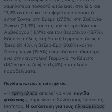
χαμηλότερα ποσοστά φτώχειας, στο 12,6 και
13,2% αντίστοιχα. Τα υψηλότερα ποσοστά
εντοπίζονται στη Βρέμη (27,5%), στη Σαξονία-
Άνχαλτ (21,3%) και στις πόλεις-κρατίδια του
Αμβούργου (18,9%) και του Βερολίνου (18,7%).
Κάποιες πόλεις στη δυτική Γερμανία, όπως η
Τρίερ (21,4%), η Βέζερ-Εμς (20,8%) και το
Άρνσμπεργκ (19,6%) επηρεάζονται ιδιαίτερα,
ενώ στην ανατολική Γερμανία, το Κέμνιτς
(18,2%) και η Λειψία (17,4%) αποτελούν
παραδείγματα.
Παγίδα φτώχειας η τρίτη ηλικία;
παγίδα
«Η
τρίτη ηλικία
απειλεί να γίνει
φτώχειας
», σημειώνει ο Σύνδεσμος Πρόνοιας
Η κατάσταση για τους
Ισότητας.
ηλικιωμένους