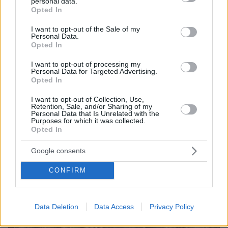
personal data.
Δωρεάν αντικατάσταση των παλιών αυτοκινήτων με
grant or deny consent to Google and its third-party tags to
Opted In
ηλεκτρικά σε συγκεκριμένο νησί
use your data for below specified purposes in below Google
consent section.
I want to opt-out of the Sale of my
πριν 14 λεπτά
Personal Data.
Ιδού η μία και μοναδική Bugatti Destrier - Ποιος
Opted In
τυχερός θα την αποκτήσει;
I want to opt-out of processing my
πριν 19 λεπτά
Personal Data for Targeted Advertising.
Αυτοκίνητο παρέσυρε και τραυμάτισε πεζό κοντά στις
Opted In
γραμμές των τρένων στον Δενδροπόταμο
I want to opt-out of Collection, Use,
Retention, Sale, and/or Sharing of my
Personal Data that Is Unrelated with the
ΔΕΙΤΕ ΟΛΕΣ ΤΙΣ ΕΙΔΗΣΕΙΣ
Purposes for which it was collected.
Opted In
Google consents
ΤΑ ΠΙΟ ΔΗΜΟΦΙΛΗ
CONFIRM
Data Deletion
Data Access
Privacy Policy