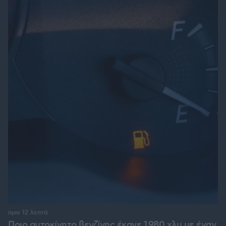
πριν 12 λεπτά
Ποιο αυτοκίνητο βενζίνης έκανε 1.980 χλμ με έναν