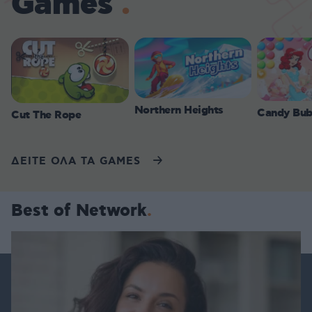
Games
Northern Heights
Candy Bub
Cut The Rope
ΔΕΙΤΕ ΟΛΑ ΤΑ GAMES
Best of Network