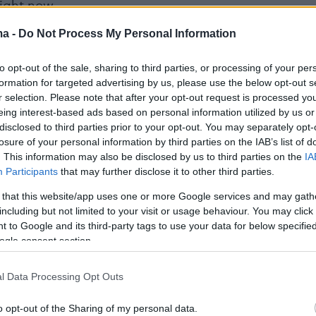
ight now
ma -
Do Not Process My Personal Information
s are purposefully killing civilians, regardless of
e. In addition, they have led the situation in the cit
to opt-out of the sale, sharing to third parties, or processing of your per
umanitarian catastrophe.
pic.twitter.com/zbzjJ2uWzn
formation for targeted advertising by us, please use the below opt-out s
r selection. Please note that after your opt-out request is processed y
eing interest-based ads based on personal information utilized by us or
(@nexta_tv)
March 16, 2022
disclosed to third parties prior to your opt-out. You may separately opt-
losure of your personal information by third parties on the IAB’s list of
. This information may also be disclosed by us to third parties on the
IA
Participants
that may further disclose it to other third parties.
l that remains of the Drama Theater in
#Mariupol
 that this website/app uses one or more Google services and may gath
including but not limited to your visit or usage behaviour. You may click 
o local media, up to 1,000 people could have been
 to Google and its third-party tags to use your data for below specifi
uilding. All of them are now under the rubble of the
ogle consent section.
e exact number of casualties is still unknown.
.com/4L3D8lt39E
l Data Processing Opt Outs
o opt-out of the Sharing of my personal data.
(@nexta_tv)
March 16, 2022