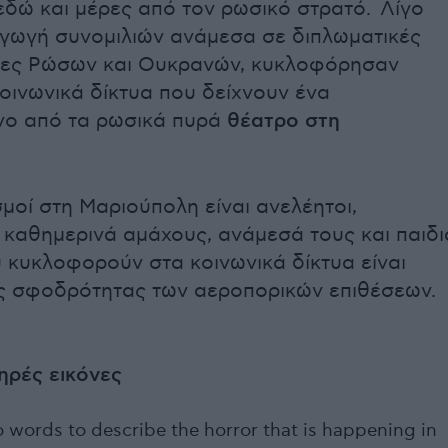
 εδώ και μέρες από τον ρωσικό στρατό. Λίγο
αγωγή συνομιλιών ανάμεσα σε διπλωματικές
ίες Ρώσων και Ουκρανών, κυκλοφόρησαν
κοινωνικά δίκτυα που δείχνουν ένα
νο από τα ρωσικά πυρά
θέατρο στη
μοί στη Μαριούπολη είναι ανελέητοι,
καθημερινά αμάχους, ανάμεσά τους και παιδι
υ κυκλοφορούν στα κοινωνικά δίκτυα είναι
ης σφοδρότητας των αεροπορικών επιθέσεων.
ηρές εικόνες
o words to describe the horror that is happening in