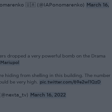
onomarenko 🇺🇦 (@IAPonomarenko)
March 16,
iers dropped a very powerful bomb on the Drama
Mariupol
re hiding from shelling in this building. The number
could be very high.
pic.twitter.com/69e2wl1QzD
(@nexta_tv)
March 16, 2022