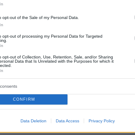
In
o opt-out of the Sale of my Personal Data.
In
to opt-out of processing my Personal Data for Targeted
ing.
ις πληροφορίες, η πτώση βόμβας στο θέατρο
In
χυρή έκρηξη και μετέτρεψε σε συντρίμμια την
o opt-out of Collection, Use, Retention, Sale, and/or Sharing
ιτισμού, που αποτελούσε καταφύγιο για
ersonal Data that Is Unrelated with the Purposes for which it
lected.
μου.
In
consents
Drama Theater in Mariupol.
CONFIRM
 by a Russian air-dropped bomb today, on March 16,
sia. You’re going to pay for this.
Data Deletion
Data Access
Privacy Policy
r.com/ZQuGW6hL55