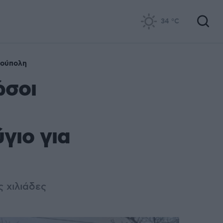
34
°C
ούπολη
ώσοι
γιο για
ς χιλιάδες