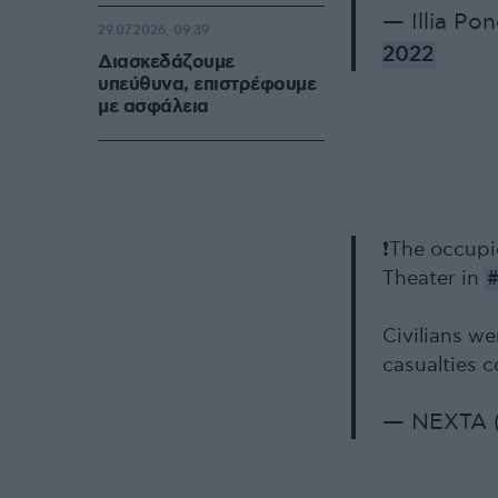
— Illia P
29.07.2026, 09:39
2022
Διασκεδάζουμε
υπεύθυνα, επιστρέφουμε
με ασφάλεια
❗️The occup
Theater in
#
Civilians we
casualties 
— NEXTA 