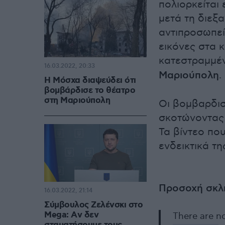
πολιορκείται
μετά τη διεξ
αντιπροσωπε
εικόνες στα 
κατεστραμμέ
16.03.2022, 20:33
Μαριούπολη
.
Η Μόσχα διαψεύδει ότι
βομβάρδισε το θέατρο
στη Μαριούπολη
Οι βομβαρδισ
σκοτώνοντας 
Τα βίντεο πο
ενδεικτικά τ
Προσοχή σκλ
16.03.2022, 21:14
Σύμβουλος Ζελένσκι στο
Mega: Aν δεν
There are n