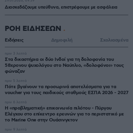
29.07.2026, 09:39
Διασκεδάζουμε υπεύθυνα, επιστρέφουμε με ασφάλεια
ΡΟΗ ΕΙΔΗΣΕΩΝ
Ειδήσεις
Δημοφιλή
Σχολιασμένα
πριν 3 λεπτά
Στα δικαστήρια οι δύο Ινδοί για τη δολοφονία του
58χρονου ψυχολόγου στο Ναύπλιο, «δολοφόνοι» τους
φώναζαν
πριν 5 λεπτά
Πότε βγαίνουν τα προσωρινά αποτελέσματα για τα
voucher για τους παιδικούς σταθμούς ΕΣΠΑ 2026 - 2027
πριν 6 λεπτά
Η «προβληματική» επικοινωνία πιλότου - Πύργου
Ελέγχου στο επίκεντρο ερευνών για το περιστατικό με
το Marine One στην Ουάσινγκτον
πριν 9 λεπτά