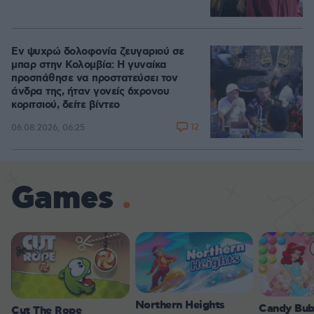
Εν ψυχρώ δολοφονία ζευγαριού σε
μπαρ στην Κολομβία: Η γυναίκα
προσπάθησε να προστατεύσει τον
άνδρα της, ήταν γονείς 6χρονου
κοριτσιού, δείτε βίντεο
12
06.08.2026, 06:25
Games
Northern Heights
Candy Bub
Cut The Rope