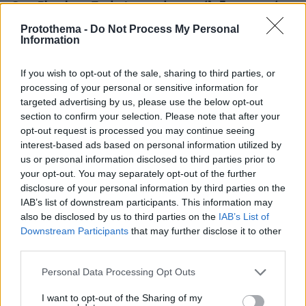
Cate Blanchett: Το denim trend που επέλεξε για τη νέα
της δημόσια εμφάνιση
Protothema -
Do Not Process My Personal
Information
πριν 9 λεπτά
Νηστεία στην πράξη: Τι επιτρέπεται, τι όχι και τι
σημαίνει «κατάλυση»
If you wish to opt-out of the sale, sharing to third parties, or
processing of your personal or sensitive information for
πριν 9 λεπτά
targeted advertising by us, please use the below opt-out
ΗΠΑ: Εθισμένοι θεατές webcam αποκάλυψαν κύκλωμα
section to confirm your selection. Please note that after your
trafficking εμπνευσμένο από τον Andrew Tate
opt-out request is processed you may continue seeing
πριν 13 λεπτά
interest-based ads based on personal information utilized by
FDA: Εγκρίθηκε το πρώτο εμβόλιο mRNA κατά της
us or personal information disclosed to third parties prior to
γρίπης – Ποιοι θα το κάνουν και πόσο αποτελεσματικό
your opt-out. You may separately opt-out of the further
είναι
disclosure of your personal information by third parties on the
IAB’s list of downstream participants. This information may
πριν 15 λεπτά
39χρονη Βρετανίδα στη Σκιάθο ήπιε με την 15χρονη
also be disclosed by us to third parties on the
IAB’s List of
κόρη της, μέθυσε και προκάλεσε επεισόδιο στο
Downstream Participants
that may further disclose it to other
ξενοδοχείο και το κέντρο υγείας
third parties.
πριν 17 λεπτά
Please note that this website/app uses one or more Google
Personal Data Processing Opt Outs
Αποκαρδιωτικές εικόνες από την παραλία Ημερολιά στη
services and may gather and store information including but
βόρεια Κέρκυρα: Γέμισε με... ξαπλώστρες ο βυθός,
not limited to your visit or usage behaviour. You may click to
I want to opt-out of the Sharing of my