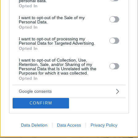
δείτε εικόνες
personal data.
grant or deny consent to Google and its third-party tags to
Opted In
use your data for below specified purposes in below Google
πριν 21 λεπτά
Ελληνική ακτοπλοΐα: 164 πλοία, 20 εκατ. επιβάτες και
consent section.
I want to opt-out of the Sale of my
χρηματοδοτικό κενό άνω των €5 δισ.
Personal Data.
Opted In
I want to opt-out of processing my
ΔΕΙΤΕ ΟΛΕΣ ΤΙΣ ΕΙΔΗΣΕΙΣ
Personal Data for Targeted Advertising.
Opted In
I want to opt-out of Collection, Use,
Retention, Sale, and/or Sharing of my
ΤΑ ΠΙΟ ΔΗΜΟΦΙΛΗ
Personal Data that Is Unrelated with the
Purposes for which it was collected.
Opted In
Google consents
CONFIRM
Data Deletion
Data Access
Privacy Policy