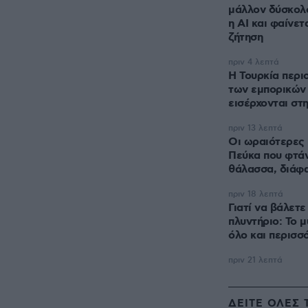
μάλλον δύσκολο
η AI και φαίνετ
ζήτηση
πριν 4 λεπτά
Η Τουρκία περιο
των εμπορικών
εισέρχονται σ
πριν 13 λεπτά
Οι ωραιότερες 
Πεύκα που φτάν
θάλασσα, διάφ
πριν 18 λεπτά
Γιατί να βάλετ
πλυντήριο: Το μ
όλο και περισσ
πριν 21 λεπτά
ΔΕΙΤΕ ΟΛΕΣ 