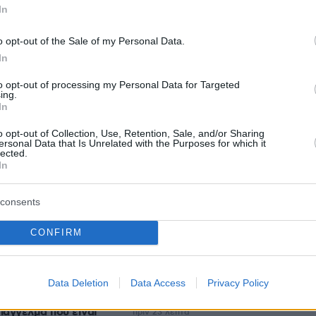
-50 αλλά σεβόμαστε τις αποφάσεις και
In
όμαστε στο επόμενο ματς κόντρα στην ΑΕΚ».
o opt-out of the Sale of my Personal Data.
In
protothema.gr στο Google News
το
και μάθετε πρώτοι
to opt-out of processing my Personal Data for Targeted
εις
ing.
In
Ειδήσεις
 τελευταίες
από την Ελλάδα και τον Κόσμο, τη
o opt-out of Collection, Use, Retention, Sale, and/or Sharing
Protothema.gr
μβαίνουν, στο
ersonal Data that Is Unrelated with the Purposes for which it
lected.
In
Ειδήσεις
Δημοφιλή
Σχολιασμέν
consents
ΗΣΕΩΝ
CONFIRM
Τα spa της ελληνικής φύσης:
είου με κρέμα και
Παραλίες με ιαματικά νερά στην
Ελλάδα για αναζωογονητικές
Data Deletion
Data Access
Privacy Policy
βουτιές
πάγγελμα που είναι
πριν 23 λεπτά