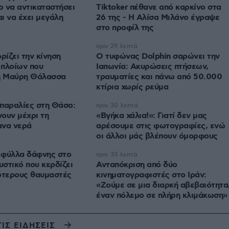
 να αντικαταστήσει
Tiktoker πέθανε από καρκίνο στα
αι να έχει μεγάλη
26 της - Η Αλίσα Μιλάνο έγραψε
στο προφίλ της
πριν 29 λεπτά
ρίζει την κίνηση
Ο τυφώνας Dolphin σαρώνει την
 πλοίων που
Ιαπωνία: Ακυρώσεις πτήσεων,
τη Μαύρη Θάλασσα
τραυματίες και πάνω από 50.000
κτίρια χωρίς ρεύμα
παραλίες στη Θάσο:
πριν 30 λεπτά
ουν μέχρι τη
«Βγήκα χάλια!»: Γιατί δεν μας
ανα νερά
αρέσουμε στις φωτογραφίες, ενώ
οι άλλοι μάς βλέπουν όμορφους
ε φύλλα δάφνης στο
πριν 33 λεπτά
υστικό που κερδίζει
Ανταπόκριση από δύο
ότερους θαυμαστές
κινηματογραφιστές στο Ιράν:
«Ζούμε σε μια διαρκή αβεβαιότητα
έναν πόλεμο σε πλήρη κλιμάκωση»
ΤΙΣ ΕΙΔΗΣΕΙΣ