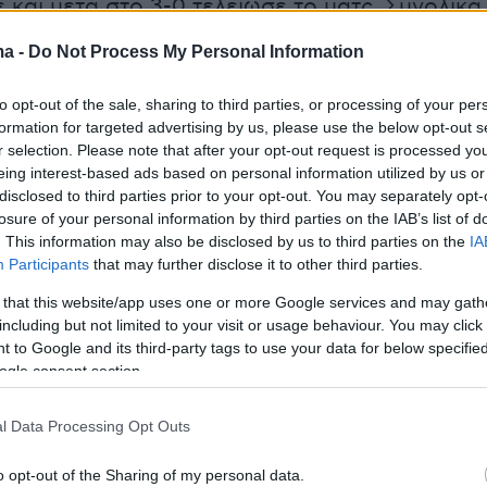
και μετά στο 3-0 τελείωσε το ματς. Συνολικά
ά τα πήγαμε καλά αλλά ο ΠΑΟΚ έχει παίκτες
ma -
Do Not Process My Personal Information
τομική ποιότητα, φυσικά άξιζε τη νίκη αλλά
 του σκορ δεν μας άξιζε. Εδώ, τον ΠΑΟΚ στη
to opt-out of the sale, sharing to third parties, or processing of your per
η είναι δύσκολο να του δημιουργήσεις
formation for targeted advertising by us, please use the below opt-out s
r selection. Please note that after your opt-out request is processed y
».
eing interest-based ads based on personal information utilized by us or
disclosed to third parties prior to your opt-out. You may separately opt-
χει παράπονα από τους παίκτες για το πως
losure of your personal information by third parties on the IAB’s list of
. This information may also be disclosed by us to third parties on the
IA
ν Ολιβέιρα:
«Αν δεν γινόντουσαν λάθη στο
Participants
that may further disclose it to other third parties.
δεν θα έμπαιναν και τα γκολ. Εμείς κοιτάμε
 that this website/app uses one or more Google services and may gath
λύτερο και να βελτιωνόμαστε. Όπως είπα και
including but not limited to your visit or usage behaviour. You may click 
την γνώμη μου δεν ήταν κάποιο πέναλτι (σ.σ.
 to Google and its third-party tags to use your data for below specifi
 αλλά θα πρέπει να το δω στο βίντεο. Είχαμε κα
ogle consent section.
α με τον Μπρούνο που θα πρέπει να δούμε την
l Data Processing Opt Outs
συγκεντρώνομαι στα πράγματα που πρέπει να
λά. Θα θέλαμε σήμερα να ήταν οι αποφάσεις
o opt-out of the Sharing of my personal data.