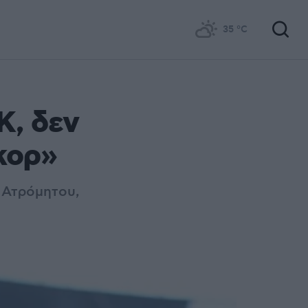
35
°C
Κ, δεν
κορ»
 Ατρόμητου,