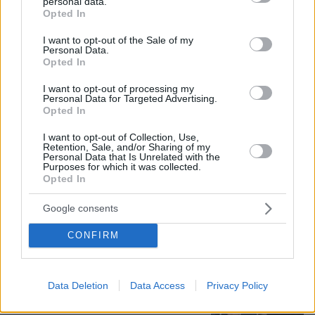
personal data.
07.08.2026, 13:17
grant or deny consent to Google and its third-party tags to
Opted In
Ο οδηγός του φορτηγού περιγράφει πώς έγινε το
use your data for below specified purposes in below Google
τροχαίο με τους νεκρούς μάνα και γιο στις Σέρρες,
consent section.
I want to opt-out of the Sale of my
η 43χρονη και ο 21χρονος πήγαιναν μαζί για
Personal Data.
Opted In
δουλειά
I want to opt-out of processing my
Personal Data for Targeted Advertising.
Τουρκία, Σαουδική Αραβία και
Opted In
Πακιστάν υπέγραψαν κοινή αμυντική
συμφωνία: «Επίθεση σε έναν θα
I want to opt-out of Collection, Use,
Retention, Sale, and/or Sharing of my
θεωρείται επίθεση σε όλους»
Personal Data that Is Unrelated with the
Purposes for which it was collected.
150
07.08.2026, 14:10
Opted In
Google consents
Στο Α΄ Νεκροταφείο το μνημόσυνο
CONFIRM
για τον έναν χρόνο από τον θάνατο
της Λένας Σαμαρά
53
07.08.2026, 10:26
Data Deletion
Data Access
Privacy Policy