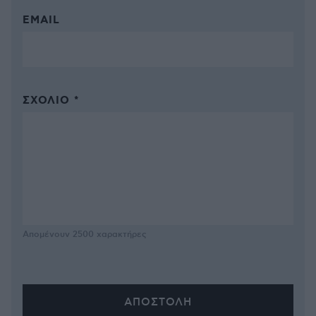
EMAIL
ΣΧΌΛΙΟ *
Απομένουν
2500
χαρακτήρες