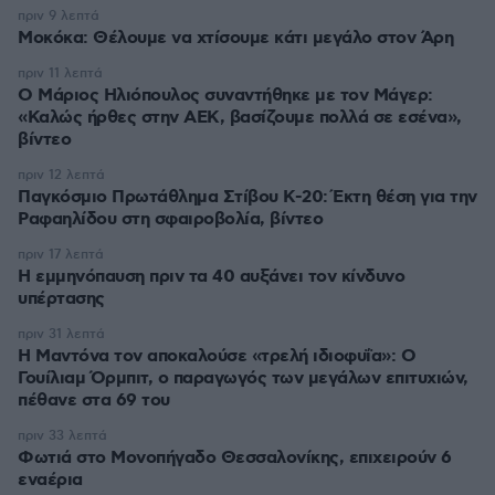
πριν 9 λεπτά
Μοκόκα: Θέλουμε να χτίσουμε κάτι μεγάλο στον Άρη
πριν 11 λεπτά
Ο Μάριος Ηλιόπουλος συναντήθηκε με τον Μάγερ:
«Καλώς ήρθες στην ΑΕΚ, βασίζουμε πολλά σε εσένα»,
βίντεο
πριν 12 λεπτά
Παγκόσμιο Πρωτάθλημα Στίβου Κ-20: Έκτη θέση για την
Ραφαηλίδου στη σφαιροβολία, βίντεο
πριν 17 λεπτά
Η εμμηνόπαυση πριν τα 40 αυξάνει τον κίνδυνο
υπέρτασης
πριν 31 λεπτά
Η Μαντόνα τον αποκαλούσε «τρελή ιδιοφυΐα»: Ο
Γουίλιαμ Όρμπιτ, ο παραγωγός των μεγάλων επιτυχιών,
πέθανε στα 69 του
πριν 33 λεπτά
Φωτιά στο Μονοπήγαδο Θεσσαλονίκης, επιχειρούν 6
εναέρια