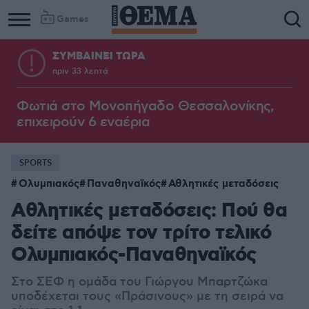
Games
ΣΥΜΒΑΙΝΕΙ ΤΩΡΑ
πριν 33 λεπτά
Column
Column
1
2
Φωτιά στο Μονοπήγαδο Θεσσαλονίκης,
επιχειρούν 6 εναέρια
SPORTS
Ολυμπιακός
Παναθηναϊκός
Αθλητικές μεταδόσεις
Αθλητικές μεταδόσεις: Πού θα
δείτε απόψε τον τρίτο τελικό
Ολυμπιακός-Παναθηναϊκός
Στο ΣΕΦ η ομάδα του Γιώργου Μπαρτζώκα
υποδέχεται τους «Πράσινους» με τη σειρά να