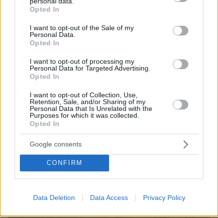
personal data.
grant or deny consent to Google and its third-party tags to
Opted In
use your data for below specified purposes in below Google
06.08.2026, 23:17
consent section.
I want to opt-out of the Sale of my
Στη ΓΑΔΑ κρατείται η 46χρονη που κατηγορείται
Personal Data.
για την επίθεση στη Marfin, δείτε βίντεο και
Opted In
φωτογραφίες
I want to opt-out of processing my
Personal Data for Targeted Advertising.
Opted In
I want to opt-out of Collection, Use,
Retention, Sale, and/or Sharing of my
Personal Data that Is Unrelated with the
Purposes for which it was collected.
Opted In
Google consents
CONFIRM
Data Deletion
Data Access
Privacy Policy