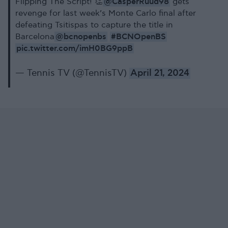
@CasperRuud98
Flipping The Script! 👏
gets
revenge for last week’s Monte Carlo final after
defeating Tsitispas to capture the title in
@bcnopenbs
#BCNOpenBS
Barcelona
pic.twitter.com/imH0BG9ppB
— Tennis TV (@TennisTV)
April 21, 2024