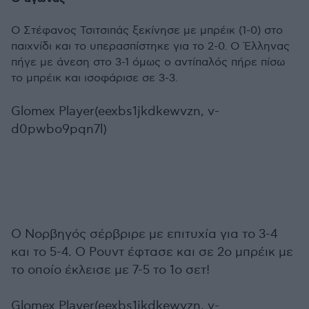
Ο Στέφανος Τσιτσιπάς ξεκίνησε με μπρέικ (1-0) στο
παιχνίδι και το υπερασπίστηκε για το 2-0. Ο Έλληνας
πήγε με άνεση στο 3-1 όμως ο αντίπαλός πήρε πίσω
το μπρέικ και ισοφάρισε σε 3-3.
Glomex Player(eexbs1jkdkewvzn, v-
d0pwbo9pqn7l)
Ο Νορβηγός σέρβριρε με επιτυχία για το 3-4
και το 5-4. Ο Ρουντ έφτασε και σε 2ο μπρέικ με
το οποίο έκλεισε με 7-5 το 1ο σετ!
Glomex Player(eexbs1jkdkewvzn, v-