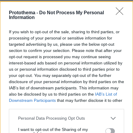
ΤΑ ΠΙΟ ΔΗΜΟΦΙΛΗ
Protothema -
Do Not Process My Personal
Information
If you wish to opt-out of the sale, sharing to third parties, or
processing of your personal or sensitive information for
targeted advertising by us, please use the below opt-out
section to confirm your selection. Please note that after your
opt-out request is processed you may continue seeing
interest-based ads based on personal information utilized by
us or personal information disclosed to third parties prior to
your opt-out. You may separately opt-out of the further
disclosure of your personal information by third parties on the
IAB’s list of downstream participants. This information may
also be disclosed by us to third parties on the
IAB’s List of
Downstream Participants
that may further disclose it to other
third parties.
Please note that this website/app uses one or more Google
Personal Data Processing Opt Outs
services and may gather and store information including but
not limited to your visit or usage behaviour. You may click to
I want to opt-out of the Sharing of my