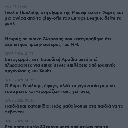
πριν 26 λεπτά
Γκολ ο Παυλίδης στη εξάρα της Μπενφίκα στη Χαρτς και
μια ανάσα από τα play-offs του Europa League, δείτε τα
γκολ
πριν μία ώρα
Νεκρός σε πισίνα 24χρονος που κατηγορήθηκε ότι
εξαπάτησε πρώην αστέρες του NFL
07.08.2026, 01:21
Συναγερμός στη Σαουδική Αραβία μετά από
πληροφορίες για επικείμενες επιθέσεις από ιρακινές
οργανώσεις και Χούθι
07.08.2026, 00:57
Ο Ρόμπι Γουίλιαμς έφυγε, αλλά το γιγαντιαίο ρομπότ
του έμεινε και «τρομάζει» τους γείτονες
07.08.2026, 00:30
Παιδιά και κατοικίδια: Πώς μαθαίνουμε στα παιδιά να τα
σέβονται
07.08.2026, 00:17
Στο νοσοκομείο 30χρονη μετά από πτώση από τη