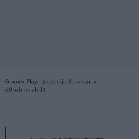
Glomex Player(eexbs1jkdkewvzn, v-
d0pxhmklabdl)