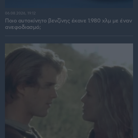
06.08.2026, 19:12
Ποιο αυτοκίνητο βενζίνης έκανε 1.980 χλμ με έναν
ανεφοδιασμό;