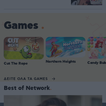
Games
Northern Heights
Candy Bub
Cut The Rope
ΔΕΙΤΕ ΟΛΑ ΤΑ GAMES
Best of Network