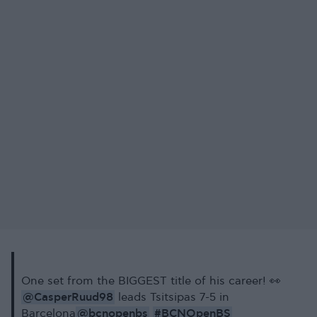
One set from the BIGGEST title of his career! 👀
@CasperRuud98
leads Tsitsipas 7-5 in
@bcnopenbs
#BCNOpenBS
Barcelona