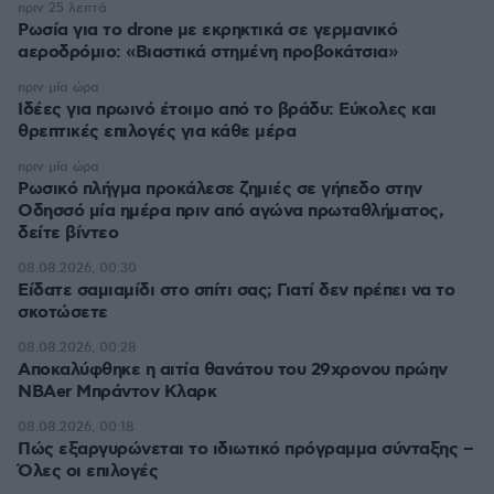
πριν 25 λεπτά
Ρωσία για το drone με εκρηκτικά σε γερμανικό
αεροδρόμιο: «Βιαστικά στημένη προβοκάτσια»
πριν μία ώρα
Ιδέες για πρωινό έτοιμο από το βράδυ: Εύκολες και
θρεπτικές επιλογές για κάθε μέρα
πριν μία ώρα
Ρωσικό πλήγμα προκάλεσε ζημιές σε γήπεδο στην
Οδησσό μία ημέρα πριν από αγώνα πρωταθλήματος,
δείτε βίντεο
08.08.2026, 00:30
Είδατε σαμιαμίδι στο σπίτι σας; Γιατί δεν πρέπει να το
σκοτώσετε
08.08.2026, 00:28
Αποκαλύφθηκε η αιτία θανάτου του 29χρονου πρώην
NBAer Μπράντον Κλαρκ
08.08.2026, 00:18
Πώς εξαργυρώνεται το ιδιωτικό πρόγραμμα σύνταξης –
Όλες οι επιλογές