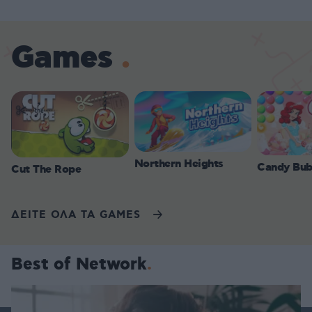
Games
Northern Heights
Candy Bub
Cut The Rope
ΔΕΙΤΕ ΟΛΑ ΤΑ GAMES
Best of Network