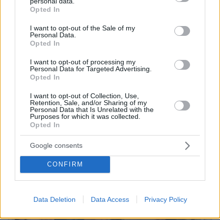
personal data.
«Πόσα θέλεις για το κορίτσι;»: Τουρίστας στην
grant or deny consent to Google and its third-party tags to
Opted In
Κρήτη ζητά... τιμή για να ασελγήσει σε ανήλικη, τι
use your data for below specified purposes in below Google
καταγγέλλει ο ιδιοκτήτης επιχείρησης
consent section.
I want to opt-out of the Sale of my
Personal Data.
Opted In
I want to opt-out of processing my
Personal Data for Targeted Advertising.
Opted In
I want to opt-out of Collection, Use,
Retention, Sale, and/or Sharing of my
Personal Data that Is Unrelated with the
Purposes for which it was collected.
Opted In
Google consents
CONFIRM
Data Deletion
Data Access
Privacy Policy