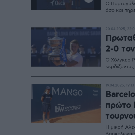
O Πορτογάλο
άσο και πήρε
20.04.2025, 22:0
Πρωταθ
2-0 τον
Ο Χόλγκερ Ρ
κερδίζοντας
19.04.2025, 19:13
Barcel
πρώτο 
τουρνο
Η μικρή Αλε
Βαρκελώνης 