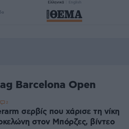
Ελληνικά
English
δα
tag Barcelona Open
2
2
rarm σερβίς που χάρισε τη νίκη
ρκελώνη στον Μπόρζες, βίντεο