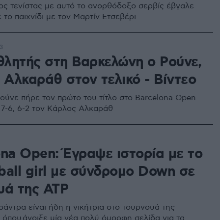
ς τενίστας με αυτό το ανορθόδοξο σερβίς έβγαλε
 το παιχνίδι με τον Μαρτίν Ετσεβέρι
3
λητής στη Βαρκελώνη ο Ρούνε,
 Αλκαράθ στον τελικό - Βίντεο
ούνε πήρε τον πρώτο του τίτλο στο Barcelona Open
 7-6, 6-2 τον Κάρλος Αλκαράθ
ona Open: Έγραψε ιστορία με το
ball girl με σύνδρομο Down σε
υά της ATP
σάντρα είναι ήδη η νικήτρια στο τουρνουά της
όπου άνοιξε μία νέα πολύ όμορφη σελίδα για τα