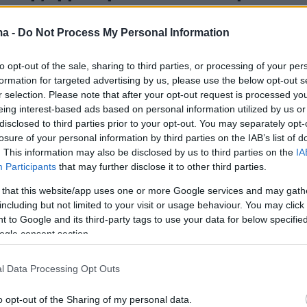
ς για μια θέση στην 4αδα του
ma -
Do Not Process My Personal Information
ona Open
to opt-out of the sale, sharing to third parties, or processing of your per
:00 θα ξεκινήσει ο προημιτελικός του Στέφανου
formation for targeted advertising by us, please use the below opt-out s
r selection. Please note that after your opt-out request is processed y
eing interest-based ads based on personal information utilized by us or
disclosed to third parties prior to your opt-out. You may separately opt-
3
6
losure of your personal information by third parties on the IAB’s list of
οημιτελικά του Barcelona Open
. This information may also be disclosed by us to third parties on the
IA
ιπάς, 2-0 τον Κόρντα - Βίντεο
Participants
that may further disclose it to other third parties.
 that this website/app uses one or more Google services and may gath
Τσιτσιπάς επικράτησε 7-6, 6-4 του Σεμπάστιαν Κόρντα
including but not limited to your visit or usage behaviour. You may click 
ι με τον Αρτούρ Φις
 to Google and its third-party tags to use your data for below specifi
ogle consent section.
2
τος Τσιτσιπά στην πρεμιέρα του
l Data Processing Opt Outs
ona Open, 2-0 τον Οπέλκα -
o opt-out of the Sharing of my personal data.