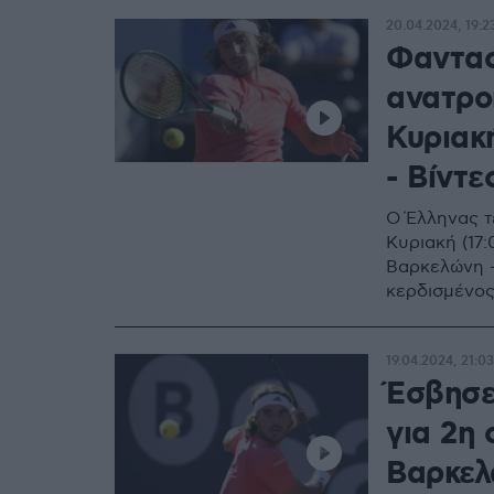
20.04.2024, 19:2
Φαντασ
ανατροπ
Κυριακή
- Βίντε
Ο Έλληνας τε
Κυριακή (17:
Βαρκελώνη -
κερδισμένος
19.04.2024, 21:03
Έσβησε
για 2η 
Βαρκελώ