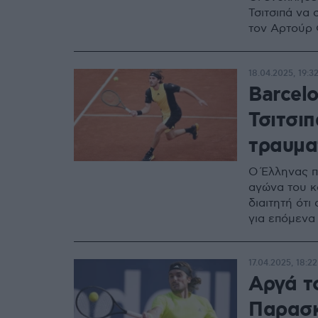
Τσιτσιπά να
τον Αρτούρ 
18.04.2025, 19:3
Barcel
Τσιτσι
τραυμα
Ο Έλληνας π
αγώνα του κ
διαιτητή ότι
για επόμενα
17.04.2025, 18:22
Αργά τ
Παρασκ