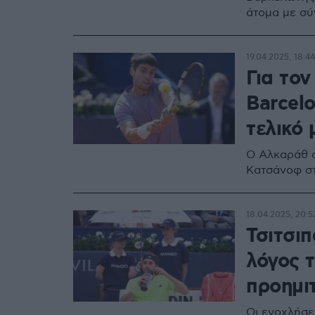
άτομα με σ
19.04.2025, 18:44
Για τον
Barcel
τελικό 
Ο Αλκαράθ απ
Κατσάνοφ στ
18.04.2025, 20:5
Τσιτσι
λόγος 
προημι
Οι ενοχλήσε