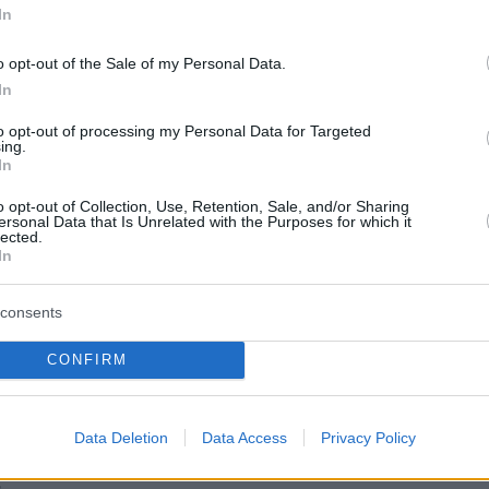
In
o opt-out of the Sale of my Personal Data.
σιτσιπάς απέκλεισε 6-2,6-2 τον Ράιλι Οπέλκα και θα
In
ον Σεμπάστιαν Κόρντα
to opt-out of processing my Personal Data for Targeted
ing.
8
6
In
άς για τον αποκλεισμό από τον
o opt-out of Collection, Use, Retention, Sale, and/or Sharing
ersonal Data that Is Unrelated with the Purposes for which it
: «Με πείραξε πολύ, από τις πιο
lected.
In
ς ήττες τα τελευταία 2-3
»
consents
είπε πως η ήττα από τον Μουζέτι τον επηρέασε και
CONFIRM
πολύ, αλλά είπε και πως έχει καταφέρει να κάνει
με το σερβίς του, που ήταν το βασικό του πρόβλημα
rlo - Τι απάντησε για τον Ιβανίσεβιτς
Data Deletion
Data Access
Privacy Policy