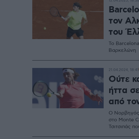
12.04.2025, 18:3
Barcelo
τον Αλ
του Έλ
Το Barcelon
Βαρκελώνη
21.04.2024, 18:41
Ούτε κα
ήττα σε
από τον
Ο Νορβηγός 
στο Monte Ca
Τσιτσιπάς πο