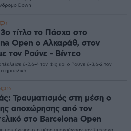
ύνδρομο Down
1
 3ο τίτλο το Πάσχα στο
ona Open o Αλκαράθ, στον
με τον Ρούνε - Βίντεο
έκλεισε 6-2,6-4 τον Φις και ο Ρούνε 6-3,6-2 τον
α ημιτελικά
10
2
πάς: Τραυματισμός στη μέση ο
της αποχώρησης από τον
τελικό στο Barcelona Open
ις που ένιωσε στη μέση υποχρέωσαν τον Στέφανο