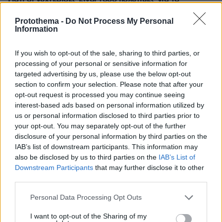
περιβάλλον
Protothema -
Do Not Process My Personal
πριν 44 λεπτά
Information
«Τριάρα» με 11 αλλαγές για την ΤΣΣΚΑ 1948 πριν τη
ρεβάνς με τον Παναθηναϊκό για το Conference League
If you wish to opt-out of the sale, sharing to third parties, or
πριν μία ώρα
processing of your personal or sensitive information for
Κίνα: Σήκωσαν τσιμεντένιο μπλοκ 1.540 τόνων για νέο
targeted advertising by us, please use the below opt-out
λιμενικό έργο – Θα κατασκευαστούν 75 για έως 72
section to confirm your selection. Please note that after your
πλοία
opt-out request is processed you may continue seeing
interest-based ads based on personal information utilized by
us or personal information disclosed to third parties prior to
ΔΕΙΤΕ ΟΛΕΣ ΤΙΣ ΕΙΔΗΣΕΙΣ
your opt-out. You may separately opt-out of the further
disclosure of your personal information by third parties on the
IAB’s list of downstream participants. This information may
also be disclosed by us to third parties on the
IAB’s List of
ΤΑ ΠΙΟ ΔΗΜΟΦΙΛΗ
Downstream Participants
that may further disclose it to other
third parties.
Please note that this website/app uses one or more Google
Personal Data Processing Opt Outs
services and may gather and store information including but
not limited to your visit or usage behaviour. You may click to
I want to opt-out of the Sharing of my