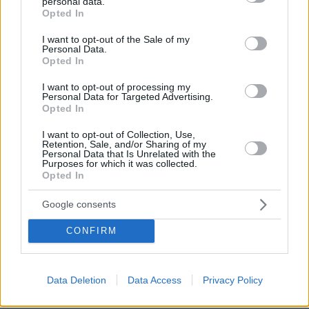
personal data.
grant or deny consent to Google and its third-party tags to
Opted In
use your data for below specified purposes in below Google
consent section.
I want to opt-out of the Sale of my
Personal Data.
Opted In
I want to opt-out of processing my
Personal Data for Targeted Advertising.
Opted In
I want to opt-out of Collection, Use,
Retention, Sale, and/or Sharing of my
Personal Data that Is Unrelated with the
Purposes for which it was collected.
Opted In
Google consents
CONFIRM
08.08.2026, 18:08
Μυστήριο 3.500 ετών στη Σαντορίνη: Ο 15χρονος
που δεν πρόλαβε να ξεφύγει από το τσουνάμι
Data Deletion
Data Access
Privacy Policy
μπορεί ν' αλλάξει τη χρονολογία της μεγάλης
έκρηξης