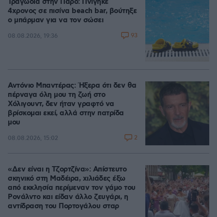
Τραγωδία στην Πάρο: Πνίγηκε
4χρονος σε πισίνα beach bar, βούτηξε
ο μπάρμαν για να τον σώσει
93
08.08.2026, 19:36
Αντόνιο Μπαντέρας: Ήξερα ότι δεν θα
πέρναγα όλη μου τη ζωή στο
Χόλιγουντ, δεν ήταν γραφτό να
βρίσκομαι εκεί, αλλά στην πατρίδα
μου
2
08.08.2026, 15:02
«Δεν είναι η Τζορτζίνα»: Απίστευτο
σκηνικό στη Μαδέιρα, χιλιάδες έξω
από εκκλησία περίμεναν τον γάμο του
Ρονάλντο και είδαν άλλο ζευγάρι, η
αντίδραση του Πορτογάλου σταρ