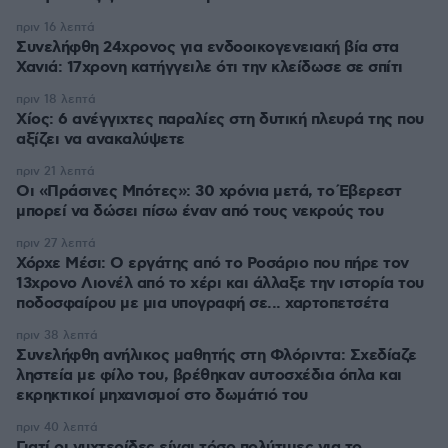
πριν 16 λεπτά
Συνελήφθη 24χρονος για ενδοοικογενειακή βία στα
Χανιά: 17χρονη κατήγγειλε ότι την κλείδωσε σε σπίτι
πριν 18 λεπτά
Χίος: 6 ανέγγιχτες παραλίες στη δυτική πλευρά της που
αξίζει να ανακαλύψετε
πριν 21 λεπτά
Οι «Πράσινες Μπότες»: 30 χρόνια μετά, το Έβερεστ
μπορεί να δώσει πίσω έναν από τους νεκρούς του
πριν 27 λεπτά
Χόρχε Μέσι: Ο εργάτης από το Ροσάριο που πήρε τον
13χρονο Λιονέλ από το χέρι και άλλαξε την ιστορία του
ποδοσφαίρου με μια υπογραφή σε... χαρτοπετσέτα
πριν 38 λεπτά
Συνελήφθη ανήλικος μαθητής στη Φλόριντα: Σχεδίαζε
ληστεία με φίλο του, βρέθηκαν αυτοσχέδια όπλα και
εκρηκτικοί μηχανισμοί στο δωμάτιό του
πριν 40 λεπτά
Γιατί οι νυχτερίδες είναι τόσο πολύτιμες για το