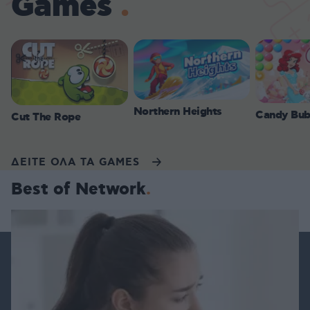
Games
Northern Heights
Candy Bub
Cut The Rope
ΔΕΙΤΕ ΟΛΑ ΤΑ GAMES
Best of Network