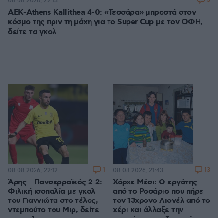
3
08.08.2026, 22:13
ΑΕΚ-Athens Kallithea 4-0: «Τεσσάρα» μπροστά στον
κόσμο της πριν τη μάχη για το Super Cup με τον ΟΦΗ,
δείτε τα γκολ
1
13
08.08.2026, 22:12
08.08.2026, 21:43
Άρης - Πανσερραϊκός 2-2:
Χόρχε Μέσι: Ο εργάτης
Φιλική ισοπαλία με γκολ
από το Ροσάριο που πήρε
του Γιαννιώτα στο τέλος,
τον 13χρονο Λιονέλ από το
ντεμπούτο του Μιρ, δείτε
χέρι και άλλαξε την