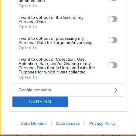
Διαφορετικές παρεμβάσεις, με έναν κοινό
personal data.
grant or deny consent to Google and its third-party tags to
Opted In
στόχο: μια χώρα πιο έτοιμη για τις προκλήσεις
use your data for below specified purposes in below Google
consent section.
του μέλλοντος. Δεν προτείνουμε αυτές τις
I want to opt-out of the Sale of my
Personal Data.
αλλαγές με ορίζοντα την επόμενη εκλογική
Opted In
αναμέτρηση, αλλά την επόμενη δεκαετία.
I want to opt-out of processing my
Personal Data for Targeted Advertising.
Opted In
Το 2030 συμπληρώνονται 200 χρόνια από την
επίσημη συγκρότηση του ελληνικού κράτους.
I want to opt-out of Collection, Use,
Retention, Sale, and/or Sharing of my
Θα ήθελα τότε να μπορούμε να πούμε ότι
Personal Data that Is Unrelated with the
κάναμε ορισμένα βήματα που η χώρα
Purposes for which it was collected.
Opted In
χρωστούσε στον εαυτό της εδώ και δεκαετίες.
Και ελπίζω όλες οι πολιτικές δυνάμεις να
Google consents
καταθέσουν τις θέσεις τους, γιατί αυτό το
CONFIRM
εγχείρημα μας υπερβαίνει όλους και μας
χρειάζεται όλους.
Data Deletion
Data Access
Privacy Policy
Αν υπάρχει, πάντως, μια εξέλιξη που δείχνει ότι
η χώρα αφήνει πράγματι πίσω της ορισμένες