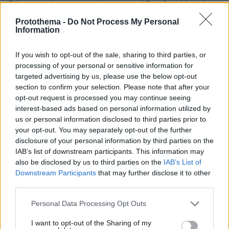
δέσμευσή μας που γίνεται πράξη. Οι αλλαγές
που εισηγούμαστε μπορεί να φαίνονται
Protothema -
Do Not Process My Personal
Information
τολμηρές σε κάποιους. Πιστεύω, όμως, ότι είναι
αναγκαίες για μια χώρα που θέλει να κοιτάξει
If you wish to opt-out of the sale, sharing to third parties, or
με αυτοπεποίθηση το μέλλον. Προτείνουμε την
processing of your personal or sensitive information for
ίδρυση μη κρατικών πανεπιστημίων, την αλλαγή
targeted advertising by us, please use the below opt-out
του άρθρου περί ευθύνης Υπουργών και την
section to confirm your selection. Please note that after your
περαιτέρω ενίσχυση της ανεξαρτησίας της
opt-out request is processed you may continue seeing
interest-based ads based on personal information utilized by
Δικαιοσύνης, τη σύνδεση της μονιμότητας στο
us or personal information disclosed to third parties prior to
Δημόσιο με την αξιολόγηση, τη συνταγματική
your opt-out. You may separately opt-out of the further
προστασία της χώρας από κάθε απειλή
disclosure of your personal information by third parties on the
πτώχευσης, την αναγνώριση της προσιτής
IAB’s list of downstream participants. This information may
also be disclosed by us to third parties on the
IAB’s List of
στέγης ως υποχρέωσης της Πολιτείας,
Downstream Participants
that may further disclose it to other
ισχυρότερες προβλέψεις για την αντιμετώπιση
third parties.
της κλιματικής κρίσης και ένα πλαίσιο αρχών
Please note that this website/app uses one or more Google
για την αξιοποίηση της Τεχνητής Νοημοσύνης
Personal Data Processing Opt Outs
services and may gather and store information including but
προς όφελος του ανθρώπου και της κοινωνίας.
not limited to your visit or usage behaviour. You may click to
I want to opt-out of the Sharing of my