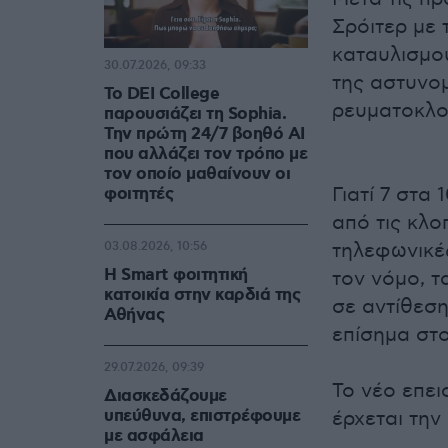
Σρόιτερ με 
καταυλισμού
30.07.2026, 09:33
της αστυνομ
Το DEI College
ρευματοκλο
παρουσιάζει τη Sophia.
Την πρώτη 24/7 βοηθό AI
που αλλάζει τον τρόπο με
τον οποίο μαθαίνουν οι
Γιατί 7 στα
φοιτητές
από τις κλο
τηλεφωνικές
03.08.2026, 10:56
Η Smart φοιτητική
τον νόμο, 
κατοικία στην καρδιά της
σε αντίθεσ
Αθήνας
επίσημα στο
29.07.2026, 09:39
Το νέο επει
Διασκεδάζουμε
υπεύθυνα, επιστρέφουμε
έρχεται την 
με ασφάλεια