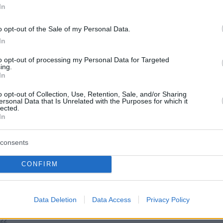
In
o opt-out of the Sale of my Personal Data.
protothema.gr στο Google News
το
και μάθετε πρώτοι
In
εις
to opt-out of processing my Personal Data for Targeted
Ειδήσεις
 τελευταίες
από την Ελλάδα και τον Κόσμο, τη
ing.
In
Protothema.gr
μβαίνουν, στο
o opt-out of Collection, Use, Retention, Sale, and/or Sharing
ersonal Data that Is Unrelated with the Purposes for which it
ΙΑ
ΠΡΟΣΘΗΚΗ ΣΧΟΛΙΟΥ
lected.
(2)
In
:58
consents
 μιλήσουν κανας Τζανακόπουλος, Βαλλιανάτος και λοιποί
CONFIRM
... Κανα κάτοικο γύρω από καταυλισμούς ρωτήσατε, ή
όμα και να τους θέσετε το ερώτημα;;
Data Deletion
Data Access
Privacy Policy
:22