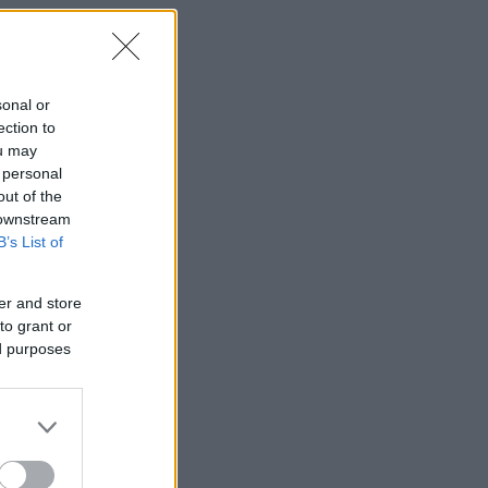
sonal or
ection to
ou may
 personal
out of the
 downstream
B’s List of
er and store
to grant or
ed purposes