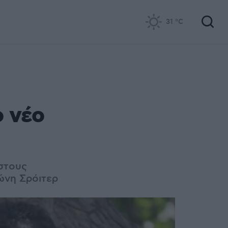
31
°C
ο νέο
στους
τώνη Σρόιτερ