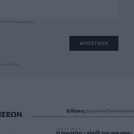
υν
2500
χαρακτήρες
τικά πεδία
Ειδήσεις
Δημοφιλή
Σχολιασμέν
ΗΣΕΩΝ
πριν 24 λεπτά
Η πρωτεΐνη – κλειδί που φρενάρει