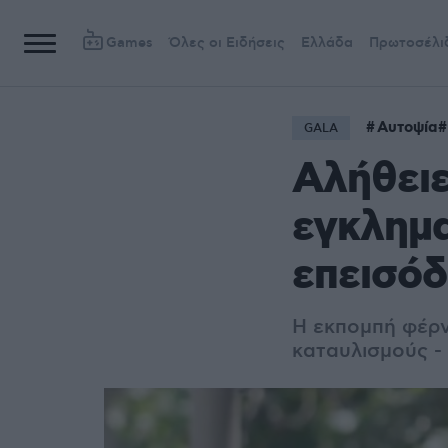
Games
Όλες οι Ειδήσεις
Ελλάδα
Πρωτοσέλι
Αυτοψία
GALA
Αλήθειε
εγκλημα
επεισόδ
Η εκπομπή φέρν
καταυλισμούς - 