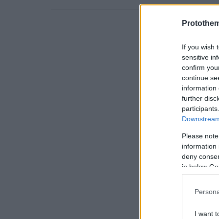
Δείτε το τρ
Protothe
If you wish 
sensitive in
confirm you
continue se
information 
further disc
participants
Downstream 
Please note
information 
deny consent
in below Go
Persona
I want t