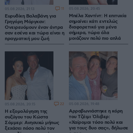
11
05.08.2026, 20:45
05.08.2026, 21:13
Μπέλα Χαντίντ: Η επιτυχία
Ευρυδίκη Βαλαβάνη για
σημαίνει κάτι εντελώς
Γρηγόρη Μόργκαν:
διαφορετικό για μένα
Ονειρευόμουν έναν άντρα
σήμερα, τώρα όλα
σαν εσένα και τώρα είναι η
μοιάζουν πολύ πιο απλά
πραγματική μου ζωή
22
05.08.2026, 19:48
05.08.2026, 20:15
Αρραβωνιάστηκε η κόρη
Η εξομολόγηση της
του Τζέιμι Όλιβερ:
συζύγου του Κώστα
«Χαίρομαι τόσο πολύ και
Σόμμερ: Ανησυχώ μήπως
για τους δυο σας», δήλωσε
ξεχάσει πόσο πολύ τον