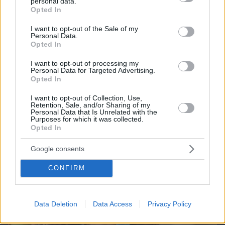
personal data.
grant or deny consent to Google and its third-party tags to
Opted In
use your data for below specified purposes in below Google
consent section.
I want to opt-out of the Sale of my
Personal Data.
Opted In
Northern Heights
Candy Bub
Cut The Rope
I want to opt-out of processing my
Personal Data for Targeted Advertising.
Opted In
ΔΕΙΤΕ ΟΛΑ ΤΑ GAMES
I want to opt-out of Collection, Use,
Retention, Sale, and/or Sharing of my
Best of Network
Personal Data that Is Unrelated with the
Purposes for which it was collected.
Opted In
Google consents
CONFIRM
Data Deletion
Data Access
Privacy Policy