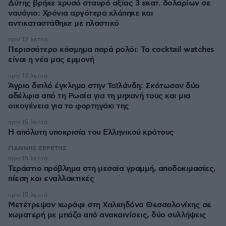
Δύτης βρήκε χρυσό σταυρό αξίας 3 εκατ. δολαρίων σε
ναυάγιο: Χρόνια αργότερα κλάπηκε και
αντικαταστάθηκε με πλαστικό
πριν 12 λεπτά
Περισσότερο κόσμημα παρά ρολόι: Τα cocktail watches
είναι η νέα μας εμμονή
πριν 13 λεπτά
Άγριο διπλό έγκλημα στην Ταϊλάνδη: Σκότωσαν δύο
αδέλφια από τη Ρωσία για τη μηχανή τους και μια
οικογένεια για το φορτηγάκι της
πριν 15 λεπτά
Η απόλυτη υποκρισία του Ελληνικού κράτους
ΓΙΑΝΝΗΣ ΣΕΡΕΤΗΣ
πριν 15 λεπτά
Τεράστιο πρόβλημα στη μεσαία γραμμή, αποδοκιμασίες,
πίεση και εναλλακτικές
πριν 15 λεπτά
Μετέτρεψαν χωράφι στη Χαλκηδόνα Θεσσαλονίκης σε
χωματερή με μπάζα από ανακαινίσεις, δύο συλλήψεις