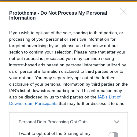
«Να είναι γαλήνια τα νερά του
τελευταίου σου ταξιδιού»: Συγκινεί ο
Protothema -
Do Not Process My Personal
Information
αδελφός του υπάρχου του Superferry
που βρέθηκε νεκρός στην καμπίνα του
If you wish to opt-out of the sale, sharing to third parties, or
06.08.2026, 08:25
processing of your personal or sensitive information for
targeted advertising by us, please use the below opt-out
section to confirm your selection. Please note that after your
opt-out request is processed you may continue seeing
Πώς μπήκε η γαλλική σφραγίδα στο
interest-based ads based on personal information utilized by
καλώδιο Ελλάδας-Κύπρου: Η
us or personal information disclosed to third parties prior to
γεωπολιτική σημασία της εμπλοκής
της Meridiam
your opt-out. You may separately opt-out of the further
disclosure of your personal information by third parties on the
17
06.08.2026, 07:23
IAB’s list of downstream participants. This information may
also be disclosed by us to third parties on the
IAB’s List of
Downstream Participants
that may further disclose it to other
third parties.
Games
Please note that this website/app uses one or more Google
Personal Data Processing Opt Outs
services and may gather and store information including but
not limited to your visit or usage behaviour. You may click to
I want to opt-out of the Sharing of my