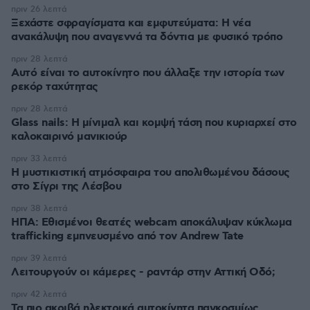
πριν 26 λεπτά
Ξεχάστε σφραγίσματα και εμφυτεύματα: Η νέα
ανακάλυψη που αναγεννά τα δόντια με φυσικό τρόπο
πριν 28 λεπτά
Αυτό είναι το αυτοκίνητο που άλλαξε την ιστορία των
ρεκόρ ταχύτητας
πριν 28 λεπτά
Glass nails: Η μίνιμαλ και κομψή τάση που κυριαρχεί στο
καλοκαιρινό μανικιούρ
πριν 33 λεπτά
Η μυστικιστική ατμόσφαιρα του απολιθωμένου δάσους
στο Σίγρι της Λέσβου
πριν 38 λεπτά
ΗΠΑ: Εθισμένοι θεατές webcam αποκάλυψαν κύκλωμα
trafficking εμπνευσμένο από τον Andrew Tate
πριν 39 λεπτά
Λειτουργούν οι κάμερες - ραντάρ στην Αττική Οδό;
πριν 42 λεπτά
Τα πιο ακριβά ηλεκτρικά αυτοκίνητα παγκοσμίως