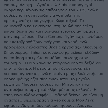
για συγκάλυψη. - Αγρότες: Χιλιάδες παραγωγοί
ακόμα περιμένουν τις επιδοτήσεις του 2025, ενώ η
κυβέρνηση πανηγυρίζει για «στήριξη της
πρωτογενούς παραγωγής».-Χωροταξικό: Το
νομοσχέδιο που εισάγεται στη Βουλή απειλεί τη
μικρή ιδιοκτησία και προκαλεί έντονες αντιδράσεις
στην περιφέρεια. -Data Centers: Γιγάντιες επενδύσεις
που καταβροχθίζουν ενέργεια και νερό, ενώ
προσφέρουν ελάχιστες θέσεις εργασίας.- Οικονομία
& Τουρισμός: Πτώση κατανάλωσης, μείωση εξόδων
σε εστίαση και πρώτα σημάδια κόπωσης στον
τουρισμό... Η ΝΔ χάνει ταυτόχρονα από τα δεξιά και
από το Κέντρο. Η μεσαία τάξη δυσανασχετεί, η
επαρχία αγανακτεί, ενώ η εικόνα μιας αλαζονικής και
αποκομμένης εξουσίας ενισχύεται. Το μεγάλο
ερώτημα Μπορεί η κυβέρνηση Μητσοτάκη να
ανατρέψει το αρνητικό κλίμα μέχρι τις εκλογές; Η
τάση είναι πλέον σαφής: Η φθορά δείχνει να είναι μη
αναστρέψιμη.Σαμαράς για νέο κόμμα: Μου λένε
έφτασες 75, γιατί δεν κάθεσαι ήσυχος; Απαντώ,