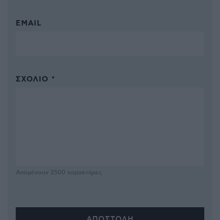
EMAIL
ΣΧΌΛΙΟ *
Απομένουν
2500
χαρακτήρες