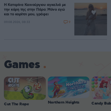
Η Κατερίνα Καινούργιου αγκαλιά με
την κόρη της στην Πάρο: Μόνο εγώ
και το κορίτσι μου, γράφει
9
09.08.2026, 08:33
Games
Northern Heights
Candy Bub
Cut The Rope