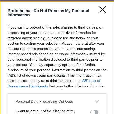
στους αγώνες για την πατρίδα δεν υπάρχει σύνταξη,
πήρα τις αποφάσεις μου..
Protothema -
Do Not Process My Personal
Information
ΑΠΑΝΤΗΣΗ
Οταν φτασουν οι εκλογες
If you wish to opt-out of the sale, sharing to third parties, or
06.06.2026, 08:45
processing of your personal or sensitive information for
targeted advertising by us, please use the below opt-out
Τωρα δεν εχουνε εκλογες, ο καθενας λεει οτι
section to confirm your selection. Please note that after your
θελει. Οταν φτασουν οι εκλογες και ο κοσμος δει
opt-out request is processed you may continue seeing
τις διαθεσιμες επιλογες και διαπιστωσει οτι
interest-based ads based on personal information utilized by
υπαρχει σοβαρη πιθανοτητα να ξαναερθει το χαος
us or personal information disclosed to third parties prior to
της αχριστερας του Τσιπρα, θα ψηφισει με 40+ τα
your opt-out. You may separately opt-out of the further
εκατο ΝΔ και εκει θα ληξει το παραμυθι.
disclosure of your personal information by third parties on the
ΑΠΑΝΤΗΣΗ
IAB’s list of downstream participants. This information may
also be disclosed by us to third parties on the
IAB’s List of
Downstream Participants
that may further disclose it to other
Γιαννης
third parties.
06.06.2026, 08:24
αυτοί όλοι, είναι γνωστό τί είδους σούργελα
Please note that this website/app uses one or more Google
Personal Data Processing Opt Outs
είναι.όμως.....ακόμα ποιό γνωστό,είναι τό πόσο
services and may gather and store information including but
σούργελα είναι αυτοί πού τους ψηφίζουν..,....
not limited to your visit or usage behaviour. You may click to
I want to opt-out of the Sharing of my