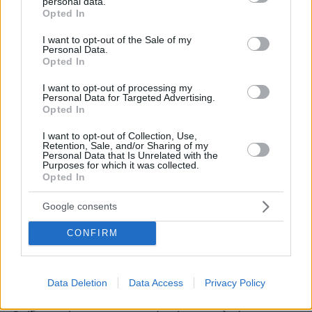
personal data.
grant or deny consent to Google and its third-party tags to
ΑΠΑΝΤΗΣΗ
Opted In
use your data for below specified purposes in below Google
consent section.
I want to opt-out of the Sale of my
Personal Data.
Opted In
Βουρ στον πατσά Πολάκη
I want to opt-out of processing my
Personal Data for Targeted Advertising.
06.06.2026, 08:23
Opted In
6 διασπάσεις είναι λίγες για τον Σύριζα. Κάνε εσύ την
7η. Αφού κατάστρεψες προεκλογικά τον Σύριζα τότε
I want to opt-out of Collection, Use,
Retention, Sale, and/or Sharing of my
που έπεσε στο 17%, φρόντισε τώρα να τον ρίξεις και
Personal Data that Is Unrelated with the
κάτω από το 1%. Άξιος ο μισθός σου κι αυτοί που σε
Purposes for which it was collected.
σπονσοράρουν στην πολιτική.
Opted In
ΑΠΑΝΤΗΣΗ
Google consents
CONFIRM
@
06.06.2026, 08:21
Το απολύτως κωμικό είναι πως όλοι αυτοί πιστεύουν
Data Deletion
Data Access
Privacy Policy
πραγματικά ότι αναστήθηκαν ως δια μαγείας και ότι
τους ακολουθούν οι "μάζες". Σύντροφοι, χαλαρώστε.