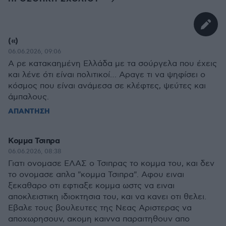
(«)
06.06.2026, 09:06
Α ρε κατακαημένη Ελλάδα με τα σούργελα που έχεις
και λένε ότι είναι πολιτικοί… Αραγε τι να ψηφίσει ο
κόσμος που είναι ανάμεσα σε κλέφτες, ψεύτες και
άμπαλους.
ΑΠΑΝΤΗΣΗ
Κομμα Τσιπρα
06.06.2026, 08:38
Γιατι ονομασε ΕΛΑΣ ο Τσιπρας το κομμα του, και δεν
το ονομασε απλα "κομμα Τσιπρα". Αφου ειναι
ξεκαθαρο οτι εφτιαξε κομμα ωστς να ειναι
αποκλειστικη ιδιοκτησια του, και να κανει οτι θελει.
Εβαλε τους βουλευτες της Νεας Αριστερας να
αποχωρησουν, ακομη καιννα παραιτηθουν απο