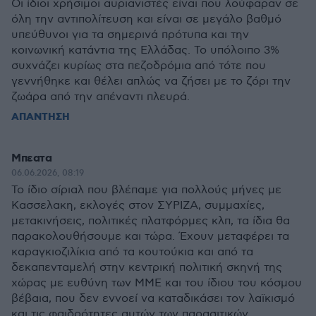
Οι ίδιοι χρήσιμοι αυριανιστές είναι που λούφαραν σε
όλη την αντιπολίτευση και είναι σε μεγάλο βαθμό
υπεύθυνοι για τα σημερινά πρότυπα και την
κοινωνική κατάντια της Ελλάδας. Το υπόλοιπο 3%
συχνάζει κυρίως στα πεζοδρόμια από τότε που
γεννήθηκε και θέλει απλώς να ζήσει με το ζόρι την
ζωάρα από την απέναντι πλευρά.
ΑΠΑΝΤΗΣΗ
Μπεατα
06.06.2026, 08:19
Το ίδιο σίριαλ που βλέπαμε για πολλούς μήνες με
Κασσελακη, εκλογές στον ΣΥΡΙΖΑ, συμμαχίες,
μετακινήσεις, πολιτικές πλατφόρμες κλπ, τα ίδια θα
παρακολουθήσουμε και τώρα. Έχουν μεταφέρει τα
καραγκιοζιλίκια από τα κουτούκια και από τα
δεκαπενταμελή στην κεντρική πολιτική σκηνή της
χώρας με ευθύνη των ΜΜΕ και του ίδιου του κόσμου
βέβαια, που δεν εννοεί να καταδικάσει τον λαϊκισμό
και τις φαιδρότητες αυτών των παρασιτικών