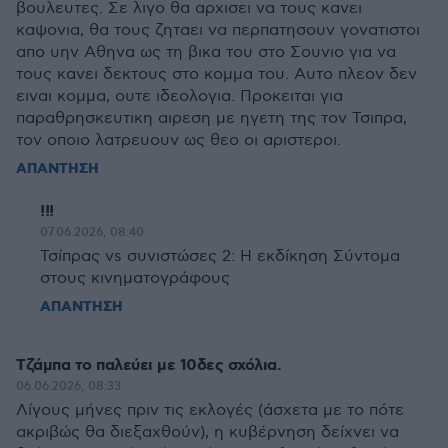
βουλευτες. Σε λιγο θα αρχισει να τους κανει
καψονια, θα τους ζηταει να περπατησουν γονατιστοι
απο υην Αθηνα ως τη βικα του στο Σουνιο για να
τους κανει δεκτους στο κομμα του. Αυτο πλεον δεν
ειναι κομμα, ουτε ιδεολογια. Προκειται για
παραθρησκευτικη αιρεση με ηγετη της τον Τσιπρα,
τον οποιο λατρευουν ως θεο οι αριστεροι.
ΑΠΑΝΤΗΣΗ
!!!
07.06.2026, 08:40
Τσίπρας vs συνιστώσες 2: H εκδίκηση Σύντομα
στους κινηματογράφους
ΑΠΑΝΤΗΣΗ
Τζάμπα το παλεύει με 10δες σχόλια.
06.06.2026, 08:33
Λίγους μήνες πριν τις εκλογές (άσχετα με το πότε
ακριβώς θα διεξαχθούν), η κυβέρνηση δείχνει να