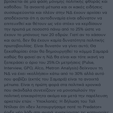
βρίσκεται σε μία φάση μόνιμης πολιτικής φθοράς και
καθόδου. Τα ανοιχτά μέτωπα και οι κακές ειδήσεις
συσσωρεύονται και πλέον στην ΝΔ έχουν αρχίσει να
αποδέχονται ότι η αυτοδυναμία είναι αδύνατον να
επιτευχθεί και θέτουν ως νέο στόχο να κερδίσουν
την πρωτιά με ποσοστό πάνω από το 25% ώστε να
έχουν το μπόνους των 20 εδρών. Γιατί αν το χάσουν
και αυτό, δεν θα έχουν καμία δυνατότητα πολιτικής
πρωτοβουλίας. Είναι δυνατόν να γίνει αυτό; Θα
ξεκαθαρίσει όταν θα δημιουργηθεί το κόμμα Σαμαρά
καθώς θα φανεί αν η ΝΔ θα είναι και τότε ικανή να
ξεπεράσει ο όριο του 25%.Οι μετρήσεις (Pulse,
Interview, GPO, Alco, Metron Analysis) δείχνουν τη
ΝΔ να έχει «κολλήσει» κάτω από το 30% αλλά αυτό
που φοβίζει (εκτός του Σαμαρά) είναι τα ανοιχτά
μέτωπα. Είναι η πρώτη φορά στα πολιτικά χρονικά
που σκάνδαλα συνεχίζουν να μονοπωλούν την
πολιτική επικαιρότητα ακόμα και μετά την παρέλευση
αρκετών ετών. - Υποκλοπές: Η δήλωση του Ταλ
Ντίλιαν ότι «δεν λειτουργήσαμε ποτέ το Predator»
έριξε νέο λάδι στη φωτιά, ενισχύοντας τις κατηγορίες