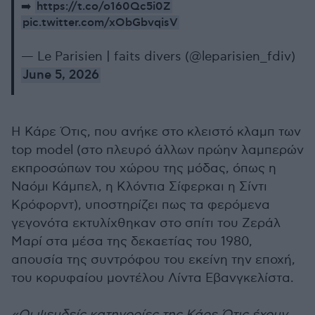
https://t.co/o160Qc5i0Z
➡️
pic.twitter.com/xObGbvqisV
— Le Parisien | faits divers (@leparisien_fdiv)
June 5, 2026
Η Κάρε Ότις, που ανήκε στο κλειστό κλαμπ των
top model (στο πλευρό άλλων πρώην λαμπερών
εκπροσώπων του χώρου της μόδας, όπως η
Ναόμι Κάμπελ, η Κλόντια Σίφερκαι η Σίντι
Κρόφορντ), υποστηρίζει πως τα φερόμενα
γεγονότα εκτυλίχθηκαν στο σπίτι του Ζεράλ
Μαρί στα μέσα της δεκαετίας του 1980,
απουσία της συντρόφου του εκείνη την εποχή,
του κορυφαίου μοντέλου Λίντα Εβανγκελίστα.
«Οι ψευδείς κατηγορίες της Κάρε Ότις έχουν