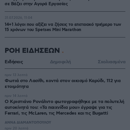
σε Bάζει στην Aγορά Eργασίας
31.07.2026, 11:04
14+1 λόγοι που αξίζει να ζήσεις το επετειακό τριήμερο των
15 χρόνων του Spetses Mini Marathon
ΡΟΗ ΕΙΔΗΣΕΩΝ
Ειδήσεις
Δημοφιλή
Σχολιασμένα
πριν 13 λεπτά
Φωτιά στο Λασίθι, κοντά στον οικισμό Καρύδι, 112 για
ετοιμότητα
πριν 14 λεπτά
Ο Κριστιάνο Ρονάλντο φωτογραφήθηκε με τα πολυτελή
αυτοκίνητά του: «Τα παιχνίδια μου» έγραψε για τις
Ferrari, τις McLaren, τις Mercedes και τις Bugatti
ΑΝΝΑ ΔΙΑΜΑΝΤΟΠΟΥΛΟΥ
πριν 20 λεπτά