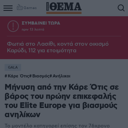
Games
ΣΥΜΒΑΙΝΕΙ ΤΩΡΑ
πριν 13 λεπτά
Φωτιά στο Λασίθι, κοντά στον οικισμό
Καρύδι, 112 για ετοιμότητα
GALA
Κάρε Ότις
Βιασμός
Ανήλικοι
Μήνυση από την Κάρε Ότις σε
βάρος του πρώην επικεφαλής
του Elite Europe για βιασμούς
ανηλίκων
Το μοντέλο κατηγορεί επίσης τον 76χρονο