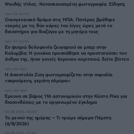
Ψευδής τίτλος. Κατασκευασμένη φωτογραφία. Είδηση;
πριν 26 λεπτά
Οικογενειακό δράμα στις ΗΠΑ: Πατέρας βρέθηκε
νεκρός με τις δύο κόρες του λίγες ώρες μετά το
δικαστήριο για διαζύγιο με τη μητέρα τους
πριν 37 λεπτά
Εν ψυχρώ δολοφονία ζευγαριού σε μπαρ στην
Κολομβία: Η γυναίκα προσπάθησε να προστατεύσει τον
άνδρα της, ήταν γονείς 6χρονου κοριτσιού, δείτε βίντεο
πριν μία ώρα
H Αποστολία Ζώη φωτογραφίζεται στην παραλία
«χαρούμενη, γεμάτη αλμύρα»
πριν μία ώρα
Έρευνα σε βάρος 116 αστυνομικών στην Κόστα Ρίκα για
διασυνδέσεις με το οργανωμένο έγκλημα
06.08.2026, 06:00
Το μενού της ημέρας – Τι τρώμε σήμερα Πέμπτη
(6/8/2026)
06.08.2026, 05:45