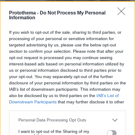
Protothema -
Do Not Process My Personal
Information
If you wish to opt-out of the sale, sharing to third parties, or
processing of your personal or sensitive information for
targeted advertising by us, please use the below opt-out
section to confirm your selection. Please note that after your
opt-out request is processed you may continue seeing
interest-based ads based on personal information utilized by
us or personal information disclosed to third parties prior to
your opt-out. You may separately opt-out of the further
disclosure of your personal information by third parties on the
IAB’s list of downstream participants. This information may
also be disclosed by us to third parties on the
IAB’s List of
Downstream Participants
that may further disclose it to other
third parties.
06.08.2026, 04:44
Please note that this website/app uses one or more Google
Personal Data Processing Opt Outs
«Τα παιδιά έχουν μια μικρή ίωση»: Το τελευταίο
services and may gather and store information including but
μήνυμα της μητέρας στον πρώην σύζυγό της πριν
not limited to your visit or usage behaviour. You may click to
I want to opt-out of the Sharing of my
δολοφονήσει τα τέσσερα παιδιά τους