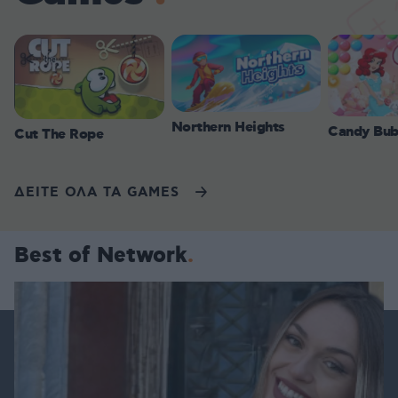
Northern Heights
Candy Bub
Cut The Rope
ΔΕΙΤΕ ΟΛΑ ΤΑ GAMES
Best of Network