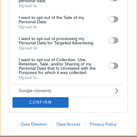
personal data.
grant or deny consent to Google and its third-party tags to
Από μαθητής, φοιτητής σε άλλη πόλη!
Opted In
use your data for below specified purposes in below Google
consent section.
I want to opt-out of the Sale of my
05.08.2026, 08:38
Personal Data.
H Kaizen Gaming στο Παγκόσμιο Kύπελλο: Μία
Opted In
διοργάνωση, δώδεκα πόλεις, χιλιάδες κοινές στιγμές
I want to opt-out of processing my
Personal Data for Targeted Advertising.
04.08.2026, 11:20
Opted In
Πώς μια απλή ιδέα εξελίχθηκε σε κορυφαίο θεσμό
ρομποτικής στην Ελλάδα
I want to opt-out of Collection, Use,
Retention, Sale, and/or Sharing of my
Personal Data that Is Unrelated with the
Purposes for which it was collected.
Opted In
ΡΟΗ ΕΙΔΗΣΕΩΝ
Google consents
Ειδήσεις
Δημοφιλή
Σχολιασμένα
CONFIRM
πριν 14 λεπτά
Χατζηδάκης για Ράμφο: Η πνευματική παρακαταθήκη
του θα μείνει πάντα ζωντανή
Data Deletion
Data Access
Privacy Policy
πριν 15 λεπτά