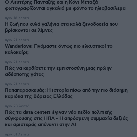
Ο Λευτέρης Πανταζής και η Κόνι Μεταξά
φωτογραφίζονται αγκαλιά με φόντο το ηλιοβασίλεμα
πριν 16 λεπτά
Η ζωή που κυλά γαλήνια στα καλά ξενοδοχεία που
βρίσκονται σε λίμνες
πριν 21 λεπτά
Wanderlove: Γινόμαστε όντως πιο ελκυστικοί το
καλοκαίρι;
πριν 21 λεπτά
Πώς να κερδίσετε την εμπιστοσύνη μιας πρώην
αδέσποτης γάτας
πριν 21 λεπτά
Παπαπαρασκευάς: Η ιστορία πίσω από την πιο διάσημη
καριόκα της Βόρειας Ελλάδας
πριν 23 λεπτά
Πώς τα data centers έγιναν νέο πεδίο πολιτικής
σύγκρουσης στις ΗΠΑ - Η απρόσμενη συμμαχία δεξιάς
και αριστεράς απέναντι στην AI
πριν 31 λεπτά