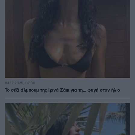
04.12.2025, 07:00
To σέξι άλμπουμ της Ιρινά Σάικ για τη... φυγή στον ήλιο