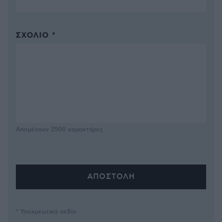
ΣΧΌΛΙΟ *
Απομένουν
2500
χαρακτήρες
* Υποχρεωτικά πεδία