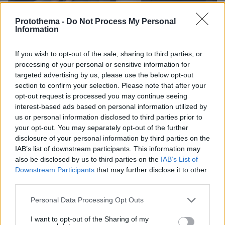
Protothema -
Do Not Process My Personal
Information
Η κυβέρνηση και η αποχώρηση
If you wish to opt-out of the sale, sharing to third parties, or
processing of your personal or sensitive information for
Ο Σουφλιάς ανέλαβε για πέντε χρόνια από το
targeted advertising by us, please use the below opt-out
2004 έως το 2009 το υπουργείο ΠΕΧΩΔΕ στην
section to confirm your selection. Please note that after your
κυβέρνηση Καραμανλή. Δεν ήταν όμως μόνο
opt-out request is processed you may continue seeing
αυτό. Ήταν κάτι σαν σκιώδης αντιπρόεδρος της
interest-based ads based on personal information utilized by
us or personal information disclosed to third parties prior to
κυβέρνησης, με εισηγήσεις που λαμβάνονταν
your opt-out. You may separately opt-out of the further
πολύ σοβαρά υπόψιν για τον πολιτικό
disclosure of your personal information by third parties on the
σχεδιασμό. Κάποιοι μάλιστα του χρέωσαν και
IAB’s list of downstream participants. This information may
τη βασική εισήγηση για τις εκλογές του 2009
also be disclosed by us to third parties on the
IAB’s List of
που απεδείχθησαν καρμανιόλα για τη ΝΔ και
Downstream Participants
that may further disclose it to other
third parties.
σήμαναν και την αποχώρηση του από την
ενεργό πολιτική. Ήταν βεβαίως βασικό μέλος
Please note that this website/app uses one or more Google
Personal Data Processing Opt Outs
services and may gather and store information including but
της περίφημης «κυβερνητικής επιτροπής» του
not limited to your visit or usage behaviour. You may click to
I want to opt-out of the Sharing of my
Καραμανλή, αυτής της κλειστής ομάδας