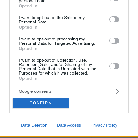
personal data.
grant or deny consent to Google and its third-party tags to
Opted In
υπουργών που λειτουργούσε ως μικρό
use your data for below specified purposes in below Google
«υπουργικό». Ήδη από το 2008 και μετά, ο
consent section.
I want to opt-out of the Sale of my
Personal Data.
Σουφλιάς άρχισε να έχει και σειρά
Opted In
προβληματισμών για τη λειτουργία της
κυβέρνησης και τις βασικές αποφάσεις που
I want to opt-out of processing my
Personal Data for Targeted Advertising.
λαμβάνονταν.
Opted In
I want to opt-out of Collection, Use,
Ο Σουφλιάς ήταν ομολογουμένως
Retention, Sale, and/or Sharing of my
Personal Data that Is Unrelated with the
συγκρουσιακός. Επί των ημερών του στο
Purposes for which it was collected.
ΠΕΧΩΔΕ προχώρησαν οι διαδικασίες για την
Opted In
κατασκευή ή ολοκλήρωση σημαντικών οδικών
Google consents
αξόνων, όπως η Ιόνια Οδός, η αναβάθμιση του
Αυτοκινητόδρομος ΠΑΘΕ και μεγάλα τμήματα
CONFIRM
της Εγνατία Οδός. Παράλληλα προωθήθηκαν
έργα που αφορούσαν το Μετρό Αθήνας και το
Data Deletion
Data Access
Privacy Policy
Μετρό Θεσσαλονίκης, ενώ επιχείρησε να
προωθήσει μεταρρυθμίσεις σε ζητήματα