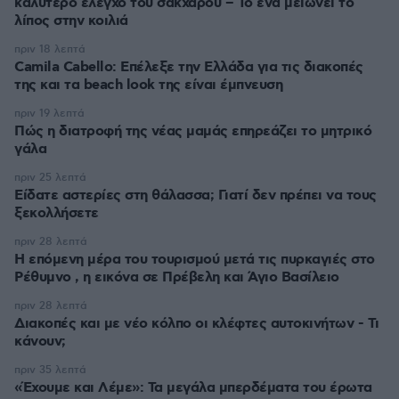
καλύτερο έλεγχο του σακχάρου – Το ένα μειώνει το
λίπος στην κοιλιά
πριν 18 λεπτά
Camila Cabello: Επέλεξε την Ελλάδα για τις διακοπές
της και τα beach look της είναι έμπνευση
πριν 19 λεπτά
Πώς η διατροφή της νέας μαμάς επηρεάζει το μητρικό
γάλα
πριν 25 λεπτά
Είδατε αστερίες στη θάλασσα; Γιατί δεν πρέπει να τους
ξεκολλήσετε
πριν 28 λεπτά
Η επόμενη μέρα του τουρισμού μετά τις πυρκαγιές στο
Ρέθυμνο , η εικόνα σε Πρέβελη και Άγιο Βασίλειο
πριν 28 λεπτά
Διακοπές και με νέο κόλπο οι κλέφτες αυτοκινήτων - Τι
κάνουν;
πριν 35 λεπτά
«Έχουμε και Λέμε»: Τα μεγάλα μπερδέματα του έρωτα