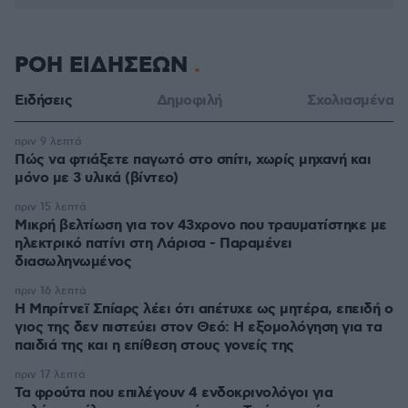
ΡΟΗ ΕΙΔΗΣΕΩΝ
Ειδήσεις
Δημοφιλή
Σχολιασμένα
πριν 9 λεπτά
Πώς να φτιάξετε παγωτό στο σπίτι, χωρίς μηχανή και
μόνο με 3 υλικά (βίντεο)
πριν 15 λεπτά
Μικρή βελτίωση για τον 43χρονο που τραυματίστηκε με
ηλεκτρικό πατίνι στη Λάρισα - Παραμένει
διασωληνωμένος
πριν 16 λεπτά
Η Μπρίτνεϊ Σπίαρς λέει ότι απέτυχε ως μητέρα, επειδή ο
γιος της δεν πιστεύει στον Θεό: Η εξομολόγηση για τα
παιδιά της και η επίθεση στους γονείς της
πριν 17 λεπτά
Τα φρούτα που επιλέγουν 4 ενδοκρινολόγοι για