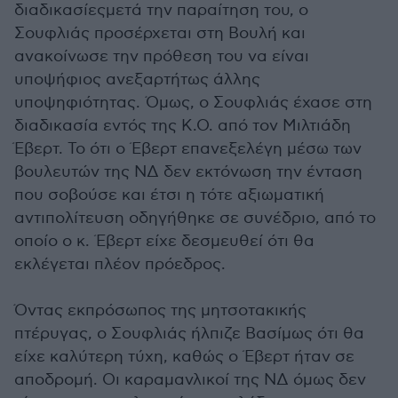
διαδικασίεςμετά την παραίτηση του, ο
Σουφλιάς προσέρχεται στη Βουλή και
ανακοίνωσε την πρόθεση του να είναι
υποψήφιος ανεξαρτήτως άλλης
υποψηφιότητας. Όμως, ο Σουφλιάς έχασε στη
διαδικασία εντός της Κ.Ο. από τον Μιλτιάδη
Έβερτ. Το ότι ο Έβερτ επανεξελέγη μέσω των
βουλευτών της ΝΔ δεν εκτόνωση την ένταση
που σοβούσε και έτσι η τότε αξιωματική
αντιπολίτευση οδηγήθηκε σε συνέδριο, από το
οποίο ο κ. Έβερτ είχε δεσμευθεί ότι θα
εκλέγεται πλέον πρόεδρος.
Όντας εκπρόσωπος της μητσοτακικής
πτέρυγας, ο Σουφλιάς ήλπιζε Βασίμως ότι θα
είχε καλύτερη τύχη, καθώς ο Έβερτ ήταν σε
αποδρομή. Οι καραμανλικοί της ΝΔ όμως δεν